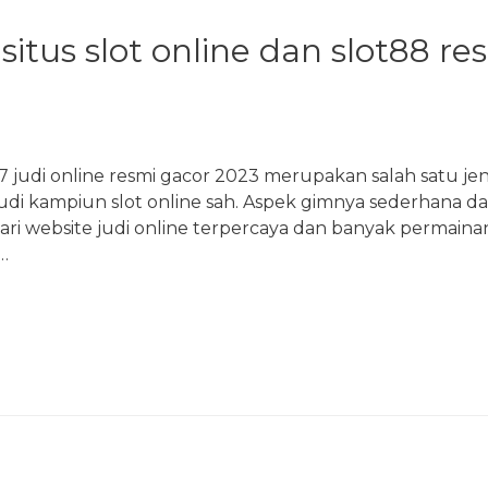
 situs slot online dan slot88 
7 judi online resmi gacor 2023 merupakan salah satu je
di kampiun slot online sah. Aspek gimnya sederhana 
dari website judi online terpercaya dan banyak permaina
 …