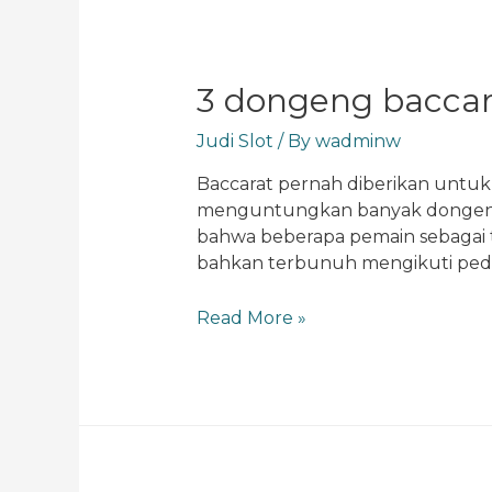
3 dongeng bacca
Judi Slot
/ By
wadminw
Baccarat pernah diberikan untuk 
menguntungkan banyak dongeng
bahwa beberapa pemain sebagai t
bahkan terbunuh mengikuti peda
Read More »