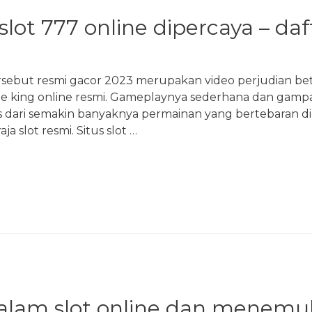
 slot 777 online dipercaya – daf
ersebut resmi gacor 2023 merupakan video perjudian b
line king online resmi. Gameplaynya sederhana dan ga
as dari semakin banyaknya permainan yang bertebaran di 
 slot resmi. Situs slot …
alam slot online dan menemu