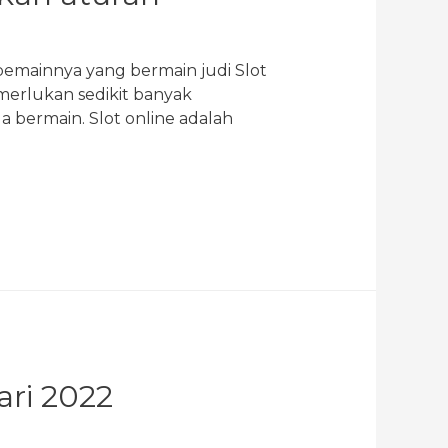
pemainnya yang bermain judi Slot
emerlukan sedikit banyak
 bermain. Slot online adalah
ari 2022