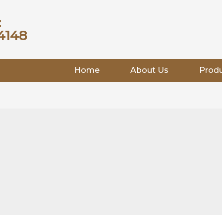
:
4148
Home
About Us
Prod