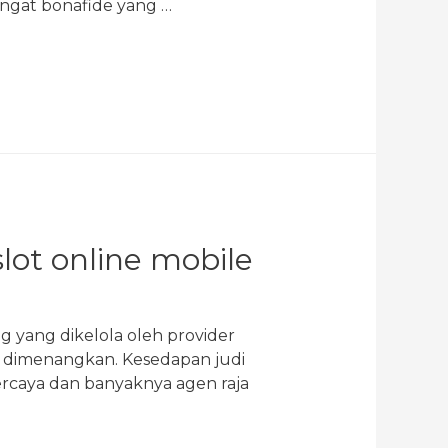
angat bonafide yang …
slot online mobile
g yang dikelola oleh provider
k dimenangkan. Kesedapan judi
rpercaya dan banyaknya agen raja