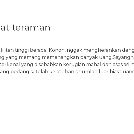
rat teraman
lilitan tinggi berada. Konon, nggak mengherankan deng
 yang memang memenangkan banyak uang.Sayangnya
erkenal yang disebabkan kerugian mahal dan asosiasi m
ng pedang setelah kejatuhan sejumlah luar biasa uang