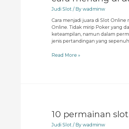
Judi Slot
/ By
wadminw
Cara menjadi juara di Slot Onlin
Online. Tidak mirip Poker yang d
keteampilan, namun dalam permain
jenis pertandingan yang sepenuh
Read More »
10 permainan slot 
Judi Slot
/ By
wadminw