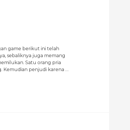
an game berikut ini telah
, sebaliknya juga memang
emilukan. Satu orang pria
. Kemudian penjudi karena …