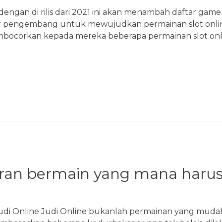
 dengan di rilis dari 2021 ini akan menambah daftar gam
kir pengembang untuk mewujudkan permainan slot onlin
 membocorkan kepada mereka beberapa permainan slot onl
uran bermain yang mana harus 
Judi Online Judi Online bukanlah permainan yang mud