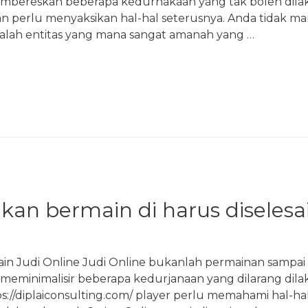
embereskan beberapa kedurhakaan yang tak boleh dilak
n perlu menyaksikan hal-hal seterusnya. Anda tidak 
alah entitas yang mana sangat amanah yang …
ukan bermain di harus diselesa
in Judi Online Judi Online bukanlah permainan sampai 
 meminimalisir beberapa kedurjanaan yang dilarang dila
s://diplaiconsulting.com/ player perlu memahami hal-hal