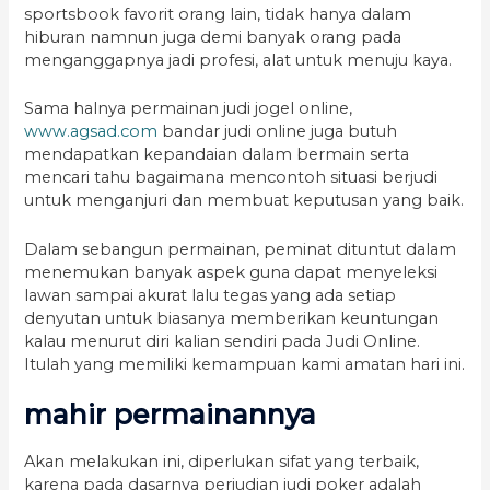
sportsbook favorit orang lain, tidak hanya dalam
hiburan namnun juga demi banyak orang pada
menganggapnya jadi profesi, alat untuk menuju kaya.
Sama halnya permainan judi jogel online,
www.agsad.com
bandar judi online juga butuh
mendapatkan kepandaian dalam bermain serta
mencari tahu bagaimana mencontoh situasi berjudi
untuk menganjuri dan membuat keputusan yang baik.
Dalam sebangun permainan, peminat dituntut dalam
menemukan banyak aspek guna dapat menyeleksi
lawan sampai akurat lalu tegas yang ada setiap
denyutan untuk biasanya memberikan keuntungan
kalau menurut diri kalian sendiri pada Judi Online.
Itulah yang memiliki kemampuan kami amatan hari ini.
mahir permainannya
Akan melakukan ini, diperlukan sifat yang terbaik,
karena pada dasarnya perjudian judi poker adalah