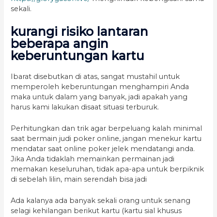
sekali.
kurangi risiko lantaran
beberapa angin
keberuntungan kartu
Ibarat disebutkan di atas, sangat mustahil untuk
memperoleh keberuntungan menghampiri Anda
maka untuk dalam yang banyak, jadi apakah yang
harus kami lakukan disaat situasi terburuk.
Perhitungkan dan trik agar berpeluang kalah minimal
saat bermain judi poker online, jangan menekur kartu
mendatar saat online poker jelek mendatangi anda.
Jika Anda tidaklah memainkan permainan jadi
memakan keseluruhan, tidak apa-apa untuk berpiknik
di sebelah lilin, main serendah bisa jadi
Ada kalanya ada banyak sekali orang untuk senang
selagi kehilangan berikut kartu (kartu sial khusus