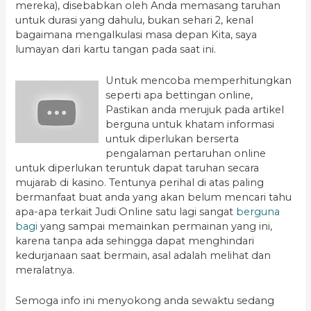
mereka), disebabkan oleh Anda memasang taruhan
untuk durasi yang dahulu, bukan sehari 2, kenal
bagaimana mengalkulasi masa depan Kita, saya
lumayan dari kartu tangan pada saat ini.
Untuk mencoba memperhitungkan
seperti apa bettingan online,
Pastikan anda merujuk pada artikel
berguna untuk khatam informasi
untuk diperlukan berserta
pengalaman pertaruhan online
untuk diperlukan teruntuk dapat taruhan secara
mujarab di kasino. Tentunya perihal di atas paling
bermanfaat buat anda yang akan belum mencari tahu
apa-apa terkait Judi Online satu lagi sangat
berguna
bagi
yang sampai memainkan permainan yang ini,
karena tanpa ada sehingga dapat menghindari
kedurjanaan saat bermain, asal adalah melihat dan
meralatnya.
Semoga info ini menyokong anda sewaktu sedang