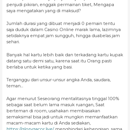
penjudi pikiran, enggak permainan tiket, Mengapa
saya mengatakan yang di maksud?
Jumlah durasi yang dibuat menjadi 0 pemain tentu
saja duduk dalam Casino Online marak lama, lazimnya
setidaknya empat jam sungguh, hingga duabelas jam
sehari.
Banyak hal kartu lebih baik dan terkadang kartu kupak
datang satu demi satu, karena saat itu Orang pasti
berlaba untuk ketika yang basi.
Terganggu dari unsur-unsur angka Anda, saudara,
teman…
Agar menurut Seseorang mentalitasnya tinggal 100%
sebagai saat belum lama masuk ruangan, Saat
berteman di room, usahakan membiasakan
semaksimal bisa jadi untuk mungkin memanfaatkan
macam-macam kartu di Anda sediakan,
https://glorygacor.live/
menghindari kebengisan. sama