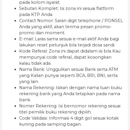
pada kolom isyarat.
Sebutan Komplet: Isi zona ini sesuai flatform
pada KTP Anda.
Contact Nomor: Saran digit telephone / PONSEL
Anda yang aktif, akan terima pesan promo-
promo dan moment.
E-mail: Laras sama sesuai e-mail aktif Anda bagi
lakukan reset petunjuk bila terjadi dosa sandi.
Kode Referal: Zona ini dapat didalam isi bila Kau
mempunyai code referal, dapat kosongkan
kalau tidak ada.
Nama Bank: Unggulkan sesuai Bank serta ATM
yang Kalian punyai seperti BCA, BRI, BNI, serta
yang lain.
Nama Rekening: Isikan dengan nama tuan buku
rekening bank yang Anda tetapkan pada nama
bank.
Nomer Rekening: Isi bernomor rekening sesuai
titel pemilik buku rekening dipilih.
Code Validasi: Informasi 4 digit gol sesuai kotak
kuning pada samping bagan.