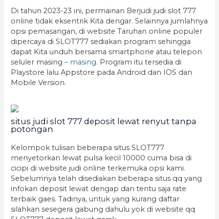
Di tahun 2023-23 ini, permainan Berjudi judi slot 777
online tidak eksentrik Kita dengar. Selainnya jumlahnya
opsi pemasangan, di website Taruhan online populer
dipercaya di SLOT777 sediakan program sehingga
dapat Kita unduh bersama smartphone atau telepon
seluler masing
– masing
. Program itu tersedia di
Playstore lalu Appstore pada Android dan IOS dan
Mobile Version.
situs judi slot 777 deposit lewat renyut tanpa
potongan
Kelompok tulisan beberapa situs SLOT777
menyetorkan lewat pulsa kecil 10000 cuma bisa di
cicipi di website judi online terkemuka opsi kami.
Sebelumnya telah disediakan beberapa situs qq yang
infokan deposit lewat dengap dan tentu saja rate
terbaik gaes. Tadinya, untuk yang kurang daftar
silahkan sesegera gabung dahulu yok di website qq