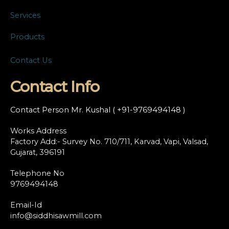
Services
Products
Contact Us
Contact Info
Contact Person Mr. Kushal ( +91-9769494148 )
Works Address
Factory Add:- Survey No. 710/711, Karvad, Vapi, Valsad,
Gujarat, 396191
Telephone No
9769494148
Email-Id
info@siddhisawmill.com