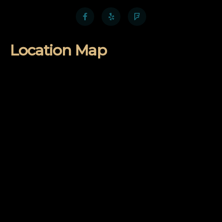
Location Map