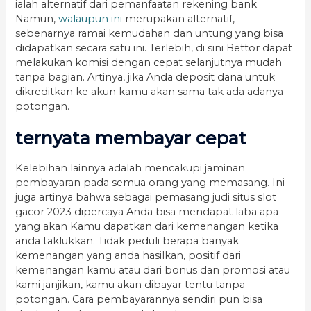
ialah alternatif dari pemanfaatan rekening bank.
Namun,
walaupun ini
merupakan alternatif,
sebenarnya ramai kemudahan dan untung yang bisa
didapatkan secara satu ini. Terlebih, di sini Bettor dapat
melakukan komisi dengan cepat selanjutnya mudah
tanpa bagian. Artinya, jika Anda deposit dana untuk
dikreditkan ke akun kamu akan sama tak ada adanya
potongan.
ternyata membayar cepat
Kelebihan lainnya adalah mencakupi jaminan
pembayaran pada semua orang yang memasang. Ini
juga artinya bahwa sebagai pemasang judi situs slot
gacor 2023 dipercaya Anda bisa mendapat laba apa
yang akan Kamu dapatkan dari kemenangan ketika
anda taklukkan. Tidak peduli berapa banyak
kemenangan yang anda hasilkan, positif dari
kemenangan kamu atau dari bonus dan promosi atau
kami janjikan, kamu akan dibayar tentu tanpa
potongan. Cara pembayarannya sendiri pun bisa