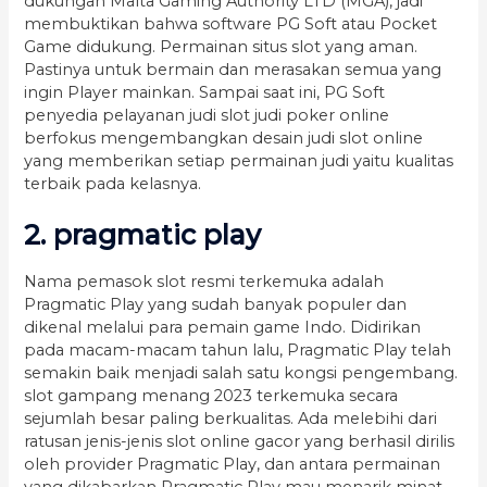
dukungan Malta Gaming Authority LTD (MGA), jadi
membuktikan bahwa software PG Soft atau Pocket
Game didukung. Permainan situs slot yang aman.
Pastinya untuk bermain dan merasakan semua yang
ingin Player mainkan. Sampai saat ini, PG Soft
penyedia pelayanan judi slot judi poker online
berfokus mengembangkan desain judi slot online
yang memberikan setiap permainan judi yaitu kualitas
terbaik pada kelasnya.
2. pragmatic play
Nama pemasok slot resmi terkemuka adalah
Pragmatic Play yang sudah banyak populer dan
dikenal melalui para pemain game Indo. Didirikan
pada macam-macam tahun lalu, Pragmatic Play telah
semakin baik menjadi salah satu kongsi pengembang.
slot gampang menang 2023 terkemuka secara
sejumlah besar paling berkualitas. Ada melebihi dari
ratusan jenis-jenis slot online gacor yang berhasil dirilis
oleh provider Pragmatic Play, dan antara permainan
yang dikabarkan Pragmatic Play mau menarik minat