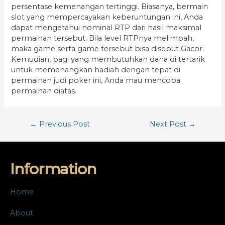
persentase kemenangan tertinggi. Biasanya, bermain
slot yang mempercayakan keberuntungan ini, Anda
dapat mengetahui nominal RTP dari hasil maksimal
permainan tersebut. Bila level RTPnya melimpah,
maka game serta game tersebut bisa disebut Gacor.
Kemudian, bagi yang membutuhkan dana di tertarik
untuk memenangkan hadiah dengan tepat di
permainan judi poker ini, Anda mau mencoba
permainan diatas.
←
Previous Post
Next Post
→
Information
Home
About