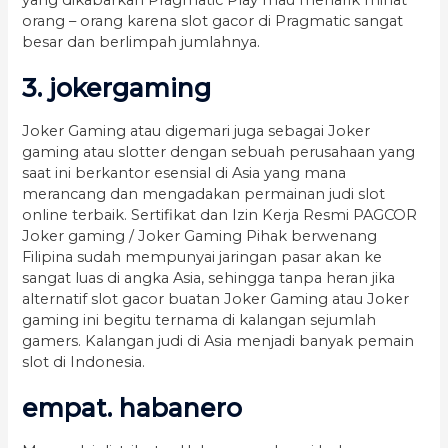
orang – orang karena slot gacor di Pragmatic sangat
besar dan berlimpah jumlahnya.
3. jokergaming
Joker Gaming atau digemari juga sebagai Joker
gaming atau slotter dengan sebuah perusahaan yang
saat ini berkantor esensial di Asia yang mana
merancang dan mengadakan permainan judi slot
online terbaik. Sertifikat dan Izin Kerja Resmi PAGCOR
Joker gaming / Joker Gaming Pihak berwenang
Filipina sudah mempunyai jaringan pasar akan ke
sangat luas di angka Asia, sehingga tanpa heran jika
alternatif slot gacor buatan Joker Gaming atau Joker
gaming ini begitu ternama di kalangan sejumlah
gamers. Kalangan judi di Asia menjadi banyak pemain
slot di Indonesia.
empat. habanero