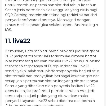
membuatnya sungguh menjadi menguntungkan
untuk membuat permainan slot dari tahun ke tahun.
Setiap jenis permainan slot unggulan yang dirilis bagi
CQ9 Gaming memimpin teknologi terkini akibat dari
penyedia software dipercaya. Menavigasi dengan
pintas melalui perangkat seluler seperti Android ingin
iOS.
11. live22
Kemudian, Bets menjadi nama provider judi slot gacor
2023 jackpot terbesar lalu terkemuka dimana bettor
bisa memasang taruhan melalui Live22, situs judi online
terbesar & terpercaya di Di rep. indonesia. Live22
sendiri yakni salah satu platform/penyedia berjudi situs
slot terbaik dan menyajikan berbagai keuntungan dari
setiap jenis permainan slot online yang diciptakannya.
Semua yang diberikan oleh penyedia fasilitas Live22
disesuaikan jika preferensi pemain taruhan Asia, jadi
tentu saja slot judi poker yang ditawarkan maka
penyedia layanan Live22 selalu diterima dari pemain
Asia, tergolong pemain indonesia.