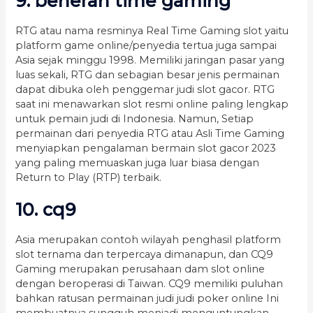
9. beneran time gaming
RTG atau nama resminya Real Time Gaming slot yaitu
platform game online/penyedia tertua juga sampai
Asia sejak minggu 1998. Memiliki jaringan pasar yang
luas sekali, RTG dan sebagian besar jenis permainan
dapat dibuka oleh penggemar judi slot gacor. RTG
saat ini menawarkan slot resmi online paling lengkap
untuk pemain judi di Indonesia. Namun, Setiap
permainan dari penyedia RTG atau Asli Time Gaming
menyiapkan pengalaman bermain slot gacor 2023
yang paling memuaskan juga luar biasa dengan
Return to Play (RTP) terbaik.
10. cq9
Asia merupakan contoh wilayah penghasil platform
slot ternama dan terpercaya dimanapun, dan CQ9
Gaming merupakan perusahaan dam slot online
dengan beroperasi di Taiwan. CQ9 memiliki puluhan
bahkan ratusan permainan judi judi poker online Ini