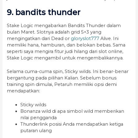
9. bandits thunder
Stake Logic mengabarkan Bandits Thunder dalam
bulan Maret. Slotnya adalah grid 5×3 yang
mengingatkan dari Dead or
gloryslot777
Alive. Ini
memiliki hana, hamburan, dan belokan bebas. Sama
seperti saya mengira fitur judi hilang dari slot online,
Stake Logic mengambil untuk mengembalikannya.
Selama cuma-cuma spin, Sticky wilds. Ini benar-benar
bergantung pada pilihan Kalian. Sebelum bonus
training spin dimulai, Petaruh memiliki opsi demi
mendapatkan:
Sticky wilds
Bonanza wild di apa simbol wild memberikan
nilai pengganda
Thunderlink posisi Anda mendapatkan ketiga
putaran ulang