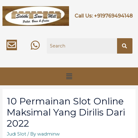
Call Us:
+919769494148
10 Permainan Slot Online
Maksimal Yang Dirilis Dari
2022
Judi Slot
/ By
wadminw