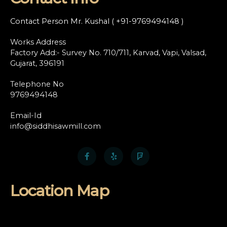
Contact Person Mr. Kushal ( +91-9769494148 )
Works Address
Factory Add:- Survey No. 710/711, Karvad, Vapi, Valsad,
Gujarat, 396191
Telephone No
9769494148
Email-Id
info@siddhisawmill.com
Location Map