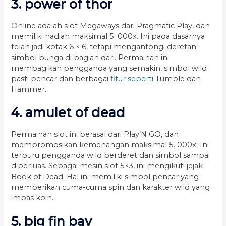
3. power of thor
Online adalah slot Megaways dari Pragmatic Play, dan
memiliki hadiah maksimal 5. 000x. Ini pada dasarnya
telah jadi kotak 6 × 6, tetapi mengantongi deretan
simbol bunga di bagian dari. Permainan ini
membagikan pengganda yang semakin, simbol wild
pasti pencar dan berbagai
fitur seperti
Tumble dan
Hammer.
4. amulet of dead
Permainan slot ini berasal dari Play’N GO, dan
mempromosikan kemenangan maksimal 5. 000x. Ini
terburu pengganda wild berderet dan simbol sampai
diperluas. Sebagai mesin slot 5×3, ini mengikuti jejak
Book of Dead. Hal ini memiliki simbol pencar yang
memberikan cuma-cuma spin dan karakter wild yang
impas koin.
5. big fin bay