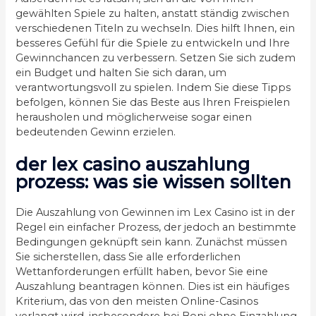
gewählten Spiele zu halten, anstatt ständig zwischen
verschiedenen Titeln zu wechseln. Dies hilft Ihnen, ein
besseres Gefühl für die Spiele zu entwickeln und Ihre
Gewinnchancen zu verbessern. Setzen Sie sich zudem
ein Budget und halten Sie sich daran, um
verantwortungsvoll zu spielen. Indem Sie diese Tipps
befolgen, können Sie das Beste aus Ihren Freispielen
herausholen und möglicherweise sogar einen
bedeutenden Gewinn erzielen.
der lex casino auszahlung
prozess: was sie wissen sollten
Die Auszahlung von Gewinnen im Lex Casino ist in der
Regel ein einfacher Prozess, der jedoch an bestimmte
Bedingungen geknüpft sein kann. Zunächst müssen
Sie sicherstellen, dass Sie alle erforderlichen
Wettanforderungen erfüllt haben, bevor Sie eine
Auszahlung beantragen können. Dies ist ein häufiges
Kriterium, das von den meisten Online-Casinos