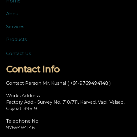
Home
About
Services
Products
Contact Us
Contact Info
Contact Person Mr. Kushal ( +91-9769494148 )
Works Address
Factory Add:- Survey No. 710/711, Karvad, Vapi, Valsad,
Gujarat, 396191
Telephone No
9769494148