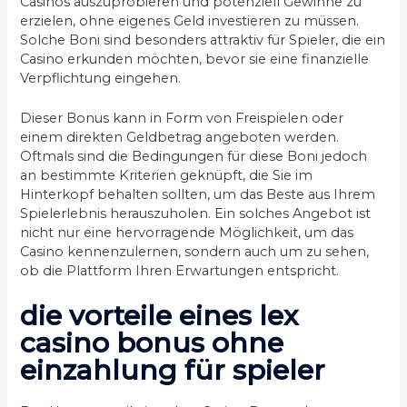
Casinos auszuprobieren und potenziell Gewinne zu
erzielen, ohne eigenes Geld investieren zu müssen.
Solche Boni sind besonders attraktiv für Spieler, die ein
Casino erkunden möchten, bevor sie eine finanzielle
Verpflichtung eingehen.
Dieser Bonus kann in Form von Freispielen oder
einem direkten Geldbetrag angeboten werden.
Oftmals sind die Bedingungen für diese Boni jedoch
an bestimmte Kriterien geknüpft, die Sie im
Hinterkopf behalten sollten, um das Beste aus Ihrem
Spielerlebnis herauszuholen. Ein solches Angebot ist
nicht nur eine hervorragende Möglichkeit, um das
Casino kennenzulernen, sondern auch um zu sehen,
ob die Plattform Ihren Erwartungen entspricht.
die vorteile eines lex
casino bonus ohne
einzahlung für spieler