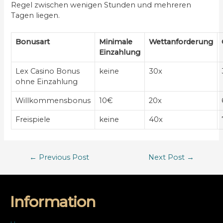
Regel zwischen wenigen Stunden und mehreren
Tagen liegen.
Bonusart
Minimale
Wettanforderung
Einzahlung
Lex Casino Bonus
keine
30x
ohne Einzahlung
Willkommensbonus
10€
20x
Freispiele
keine
40x
←
Previous Post
Next Post
→
Information