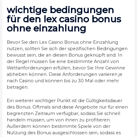
wichtige bedingungen
für den lex casino bonus
ohne einzahlung
Bevor Sie den Lex Casino Bonus ohne Einzahlung
nutzen, sollten Sie sich der spezifischen Bedingungen
bewusst sein, die an diesen Bonus geknüpft sind. In
der Regel müssen Sie eine bestimmte Anzahl von
Wettanforderungen erfüllen, bevor Sie Ihre Gewinne
abheben können. Diese Anforderungen variieren je
nach Casino und können bis zu 30 Mal oder mehr
betragen.
Ein weiterer wichtiger Punkt ist die Gültigkeitsdauer
des Bonus. Oftmals sind diese Angebote nur für einen
begrenzten Zeitraum verfügbar, sodass Sie schnell
handeln müssen, um von ihnen zu profitieren.
Außerdem können bestimmte Spiele von der
Nutzung des Bonus ausgeschlossen sein, sodass es