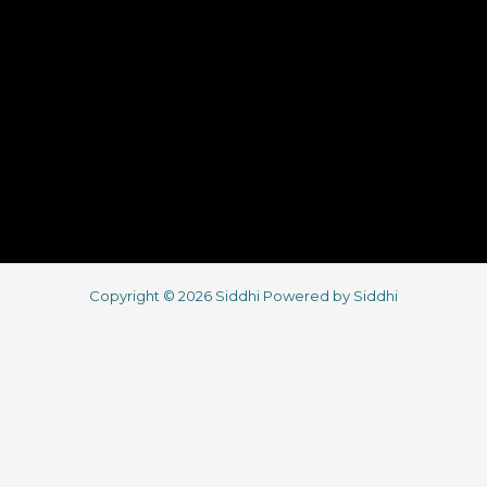
Copyright © 2026 Siddhi Powered by Siddhi