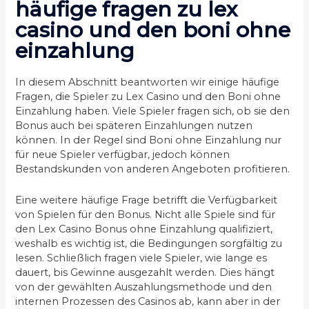
häufige fragen zu lex
casino und den boni ohne
einzahlung
In diesem Abschnitt beantworten wir einige häufige
Fragen, die Spieler zu Lex Casino und den Boni ohne
Einzahlung haben. Viele Spieler fragen sich, ob sie den
Bonus auch bei späteren Einzahlungen nutzen
können. In der Regel sind Boni ohne Einzahlung nur
für neue Spieler verfügbar, jedoch können
Bestandskunden von anderen Angeboten profitieren.
Eine weitere häufige Frage betrifft die Verfügbarkeit
von Spielen für den Bonus. Nicht alle Spiele sind für
den Lex Casino Bonus ohne Einzahlung qualifiziert,
weshalb es wichtig ist, die Bedingungen sorgfältig zu
lesen. Schließlich fragen viele Spieler, wie lange es
dauert, bis Gewinne ausgezahlt werden. Dies hängt
von der gewählten Auszahlungsmethode und den
internen Prozessen des Casinos ab, kann aber in der