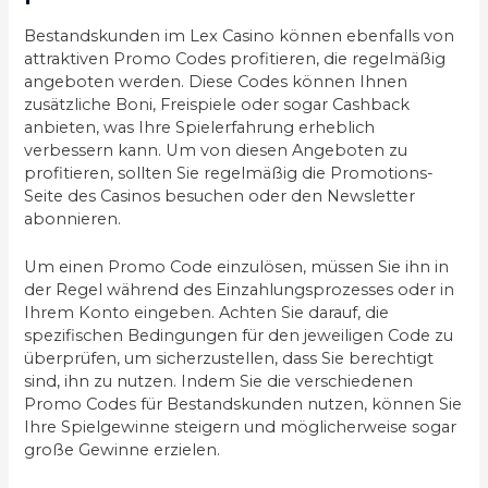
Bestandskunden im Lex Casino können ebenfalls von
attraktiven Promo Codes profitieren, die regelmäßig
angeboten werden. Diese Codes können Ihnen
zusätzliche Boni, Freispiele oder sogar Cashback
anbieten, was Ihre Spielerfahrung erheblich
verbessern kann. Um von diesen Angeboten zu
profitieren, sollten Sie regelmäßig die Promotions-
Seite des Casinos besuchen oder den Newsletter
abonnieren.
Um einen Promo Code einzulösen, müssen Sie ihn in
der Regel während des Einzahlungsprozesses oder in
Ihrem Konto eingeben. Achten Sie darauf, die
spezifischen Bedingungen für den jeweiligen Code zu
überprüfen, um sicherzustellen, dass Sie berechtigt
sind, ihn zu nutzen. Indem Sie die verschiedenen
Promo Codes für Bestandskunden nutzen, können Sie
Ihre Spielgewinne steigern und möglicherweise sogar
große Gewinne erzielen.