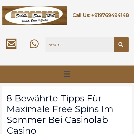
Call Us:
+919769494148
8 Bewährte Tipps Für
Maximale Free Spins Im
Sommer Bei Casinolab
Casino