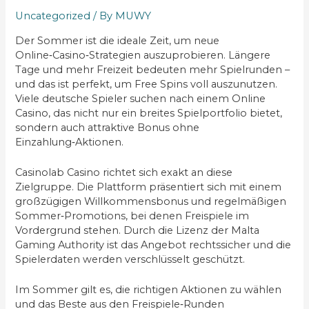
Uncategorized
/ By
MUWY
Der Sommer ist die ideale Zeit, um neue
Online‑Casino‑Strategien auszuprobieren. Längere
Tage und mehr Freizeit bedeuten mehr Spielrunden –
und das ist perfekt, um Free Spins voll auszunutzen.
Viele deutsche Spieler suchen nach einem Online
Casino, das nicht nur ein breites Spielportfolio bietet,
sondern auch attraktive Bonus ohne
Einzahlung‑Aktionen.
Casinolab Casino richtet sich exakt an diese
Zielgruppe. Die Plattform präsentiert sich mit einem
großzügigen Willkommensbonus und regelmäßigen
Sommer‑Promotions, bei denen Freispiele im
Vordergrund stehen. Durch die Lizenz der Malta
Gaming Authority ist das Angebot rechtssicher und die
Spielerdaten werden verschlüsselt geschützt.
Im Sommer gilt es, die richtigen Aktionen zu wählen
und das Beste aus den Freispiele‑Runden