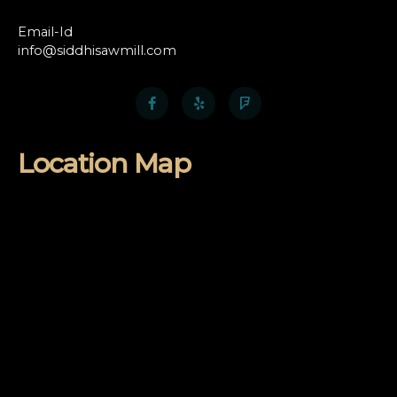
Email-Id
info@siddhisawmill.com
Location Map