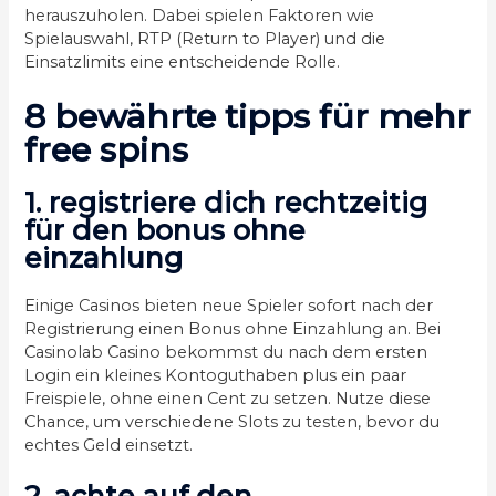
herauszuholen. Dabei spielen Faktoren wie
Spielauswahl, RTP (Return to Player) und die
Einsatzlimits eine entscheidende Rolle.
8 bewährte tipps für mehr
free spins
1. registriere dich rechtzeitig
für den bonus ohne
einzahlung
Einige Casinos bieten neue Spieler sofort nach der
Registrierung einen Bonus ohne Einzahlung an. Bei
Casinolab Casino bekommst du nach dem ersten
Login ein kleines Kontoguthaben plus ein paar
Freispiele, ohne einen Cent zu setzen. Nutze diese
Chance, um verschiedene Slots zu testen, bevor du
echtes Geld einsetzt.