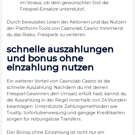
im Voraus, ob dein gewünschter Slot die
Freispiel‑Einsätze unterstützt.
Durch bewusstes Lesen der Aktionen und das Nutzen
der Plattform‑Tools von Casinolab Casino minimierst
du das Risiko, Freispiele zu verlieren.
schnelle auszahlungen
und bonus ohne
einzahlung nutzen
Ein weiterer Vorteil von Casinolab Casino ist die
schnelle Auszahlung. Nachdem du mit deinen
Freispiel‑Gewinnen den Umsatz erfüllt hast, kannst du
die Auszahlung in der Regel innerhalb von 24 Stunden
beantragen. Unterstützte Zahlungsmethoden wie
Trustly, Sofortüberweisung und gängige Kreditkarten
sorgen für reibungslose Transfers.
Der Bonus ohne Einzahlung ist nicht nur ein