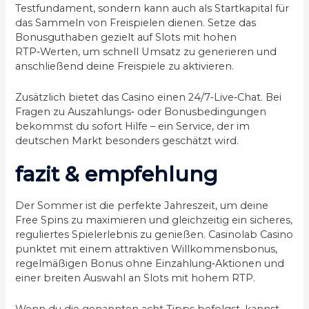
Testfundament, sondern kann auch als Startkapital für
das Sammeln von Freispielen dienen. Setze das
Bonusguthaben gezielt auf Slots mit hohen
RTP‑Werten, um schnell Umsatz zu generieren und
anschließend deine Freispiele zu aktivieren.
Zusätzlich bietet das Casino einen 24/7‑Live‑Chat. Bei
Fragen zu Auszahlungs‑ oder Bonusbedingungen
bekommst du sofort Hilfe – ein Service, der im
deutschen Markt besonders geschätzt wird.
fazit & empfehlung
Der Sommer ist die perfekte Jahreszeit, um deine
Free Spins zu maximieren und gleichzeitig ein sicheres,
reguliertes Spielerlebnis zu genießen. Casinolab Casino
punktet mit einem attraktiven Willkommensbonus,
regelmäßigen Bonus ohne Einzahlung‑Aktionen und
einer breiten Auswahl an Slots mit hohem RTP.
Wenn du die genannten acht Tipps befolgst, kannst