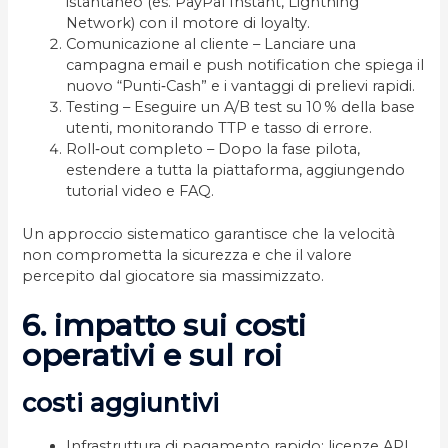
istantaneo (es. PayPal Instant, Lightning
Network) con il motore di loyalty.
Comunicazione al cliente – Lanciare una
campagna email e push notification che spiega il
nuovo “Punti‑Cash” e i vantaggi di prelievi rapidi.
Testing – Eseguire un A/B test su 10 % della base
utenti, monitorando TTP e tasso di errore.
Roll‑out completo – Dopo la fase pilota,
estendere a tutta la piattaforma, aggiungendo
tutorial video e FAQ.
Un approccio sistematico garantisce che la velocità
non comprometta la sicurezza e che il valore
percepito dal giocatore sia massimizzato.
6. impatto sui costi
operativi e sul roi
costi aggiuntivi
Infrastruttura di pagamento rapido: licenze API,