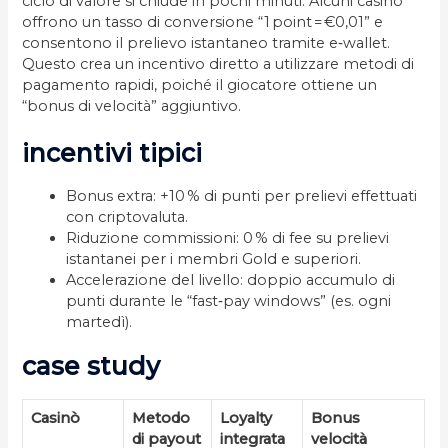
ciclo di valore si chiude in pochi minuti. Alcuni casinò
offrono un tasso di conversione “1 point = €0,01” e
consentono il prelievo istantaneo tramite e‑wallet.
Questo crea un incentivo diretto a utilizzare metodi di
pagamento rapidi, poiché il giocatore ottiene un
“bonus di velocità” aggiuntivo.
incentivi tipici
Bonus extra: +10 % di punti per prelievi effettuati
con criptovaluta.
Riduzione commissioni: 0 % di fee su prelievi
istantanei per i membri Gold e superiori.
Accelerazione del livello: doppio accumulo di
punti durante le “fast‑pay windows” (es. ogni
martedì).
case study
Casinò
Metodo
Loyalty
Bonus
di payout
integrata
velocità