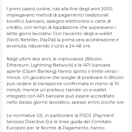
I primi casinò online, nati alla fine degli anni 2000,
impiegavano metodi di pagamento tradizionali:
bonifico bancario, assegno elettronico o carte di
credito, con tempi di liquidazione che superavano i
sette giorni lavorativi. Con l’avvento degli e‑wallet
(Skrill, Neteller, PayPal) la prima vera accelerazione è
avvenuta, riducendo il ciclo a 24‑48 ore.
Negli ultimi due anni, le criptovalute (Bitcoin,
Ethereum, Lightning Network) e le API bancarie
aperte (Open Banking) hanno spinto il limite verso i
minuti. Un giocatore che sceglie di prelevare in Bitcoin
può vedere la transazione confermata in meno di 10
minuti, mentre un prelievo tramite un e‑wallet
integrato con API bancarie può essere accreditato
nello stesso giorno lavorativo, spesso entro poche ore.
Le normative UE, in particolare la PSD2 (Payment
Services Directive 2) e le linee guida del Comitato
Europeo per le Norme di Pagamento, hanno