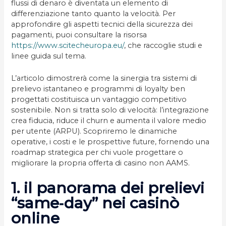
flussi di denaro è diventata un elemento di
differenziazione tanto quanto la velocità. Per
approfondire gli aspetti tecnici della sicurezza dei
pagamenti, puoi consultare la risorsa
https://www.scitecheuropa.eu/
, che raccoglie studi e
linee guida sul tema.
L’articolo dimostrerà come la sinergia tra sistemi di
prelievo istantaneo e programmi di loyalty ben
progettati costituisca un vantaggio competitivo
sostenibile. Non si tratta solo di velocità: l’integrazione
crea fiducia, riduce il churn e aumenta il valore medio
per utente (ARPU). Scopriremo le dinamiche
operative, i costi e le prospettive future, fornendo una
roadmap strategica per chi vuole progettare o
migliorare la propria offerta di casino non AAMS.
1. il panorama dei prelievi
“same‑day” nei casinò
online