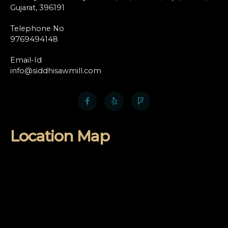
Gujarat, 396191
Telephone No
9769494148
Email-Id
info@siddhisawmill.com
Location Map