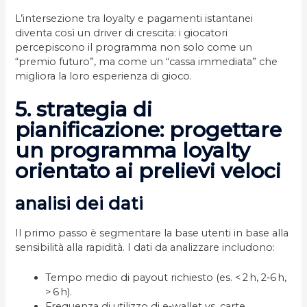
L’intersezione tra loyalty e pagamenti istantanei
diventa così un driver di crescita: i giocatori
percepiscono il programma non solo come un
“premio futuro”, ma come un “cassa immediata” che
migliora la loro esperienza di gioco.
5. strategia di
pianificazione: progettare
un programma loyalty
orientato ai prelievi veloci
analisi dei dati
Il primo passo è segmentare la base utenti in base alla
sensibilità alla rapidità. I dati da analizzare includono:
Tempo medio di payout richiesto (es. < 2 h, 2‑6 h,
> 6 h).
Frequenza di utilizzo di e‑wallet vs. carte.