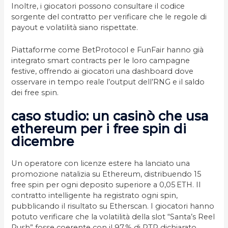
Inoltre, i giocatori possono consultare il codice
sorgente del contratto per verificare che le regole di
payout e volatilità siano rispettate.
Piattaforme come BetProtocol e FunFair hanno già
integrato smart contracts per le loro campagne
festive, offrendo ai giocatori una dashboard dove
osservare in tempo reale l’output dell’RNG e il saldo
dei free spin.
caso studio: un casinò che usa
ethereum per i free spin di
dicembre
Un operatore con licenze estere ha lanciato una
promozione natalizia su Ethereum, distribuendo 15
free spin per ogni deposito superiore a 0,05 ETH. Il
contratto intelligente ha registrato ogni spin,
pubblicando il risultato su Etherscan. I giocatori hanno
potuto verificare che la volatilità della slot “Santa’s Reel
Rush” fosse coerente con il 97 % di RTP dichiarato,