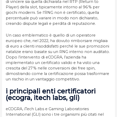
di vincere sia quella dichiarata nel RTP (Return to
Player) della slot, tipicamente intorno al 96 % per
giochi moderni. Se l’RNG non è certificato, quella
percentuale può variare in modo non dichiarato,
creando dispute legali e perdita di reputazione.
Un caso emblematico è quello di un operatore
europeo che, nel 2022, ha dovuto rimborsare migliaia
di euro a clienti insoddisfatti perché le sue promozioni
natalizie erano basate su un RNG interno non auditato.
Dopo l’intervento di eCOGRA, l’azienda ha
implementato un certificato valido e ha visto una
crescita del 27 % nelle conversioni dei free spin,
dimostrando come la certificazione possa trasformare
un rischio in un vantaggio competitivo.
i principali enti certificatori
(ecogra, itech labs, gli)
eCOGRA, iTech Labs e Gaming Laboratories
International (GLI) sono i tre organismi più citati nel