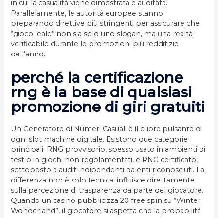
in cui la casualità viene dimostrata e auditata.
Parallelamente, le autorità europee stanno
preparando direttive più stringenti per assicurare che
“gioco leale” non sia solo uno slogan, ma una realtà
verificabile durante le promozioni più redditizie
dell’anno.
perché la certificazione
rng è la base di qualsiasi
promozione di giri gratuiti
Un Generatore di Numeri Casuali è il cuore pulsante di
ogni slot machine digitale. Esistono due categorie
principali: RNG provvisorio, spesso usato in ambienti di
test o in giochi non regolamentati, e RNG certificato,
sottoposto a audit indipendenti da enti riconosciuti. La
differenza non è solo tecnica; influisce direttamente
sulla percezione di trasparenza da parte del giocatore.
Quando un casinò pubblicizza 20 free spin su “Winter
Wonderland”, il giocatore si aspetta che la probabilità