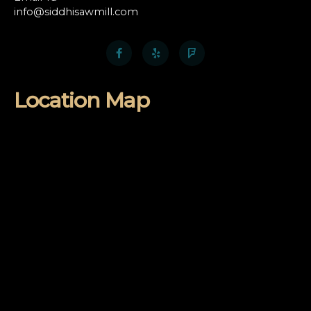
info@siddhisawmill.com
Location Map