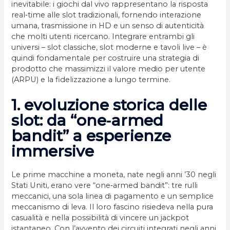
inevitabile: i giochi dal vivo rappresentano la risposta
real‑time alle slot tradizionali, fornendo interazione
umana, trasmissione in HD e un senso di autenticità
che molti utenti ricercano. Integrare entrambi gli
universi – slot classiche, slot moderne e tavoli live – è
quindi fondamentale per costruire una strategia di
prodotto che massimizzi il valore medio per utente
(ARPU) e la fidelizzazione a lungo termine.
1. evoluzione storica delle
slot: da “one‑armed
bandit” a esperienze
immersive
Le prime macchine a moneta, nate negli anni ’30 negli
Stati Uniti, erano vere “one‑armed bandit”: tre rulli
meccanici, una sola linea di pagamento e un semplice
meccanismo di leva. Il loro fascino risiedeva nella pura
casualità e nella possibilità di vincere un jackpot
istantaneo. Con l’avvento dei circuiti integrati negli anni