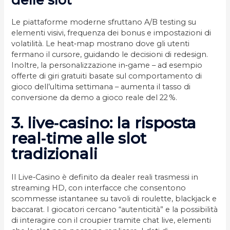
delle slot
Le piattaforme moderne sfruttano A/B testing su
elementi visivi, frequenza dei bonus e impostazioni di
volatilità. Le heat‑map mostrano dove gli utenti
fermano il cursore, guidando le decisioni di redesign.
Inoltre, la personalizzazione in‑game – ad esempio
offerte di giri gratuiti basate sul comportamento di
gioco dell’ultima settimana – aumenta il tasso di
conversione da demo a gioco reale del 22 %.
3. live‑casino: la risposta
real‑time alle slot
tradizionali
Il Live‑Casino è definito da dealer reali trasmessi in
streaming HD, con interfacce che consentono
scommesse istantanee su tavoli di roulette, blackjack e
baccarat. I giocatori cercano “autenticità” e la possibilità
di interagire con il croupier tramite chat live, elementi