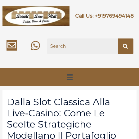
Call Us:
+919769494148
Dalla Slot Classica Alla
Live‑Casino: Come Le
Scelte Strategiche
Modellano Il Portafoglio