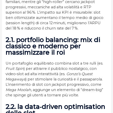
familiari, mentre gli “high‑roller” cercano jackpot
progressivi, meccaniche ad alta volatilità e RTP
superiori al 96 %. L’impatto sui KPI è misurabile: slot
ben ottimizzate aumentano il tempo medio di gioco
(session length) di circa 12 minuti, migliorano l’ARPU
del 18 % e riducono il churn rate del 7 %.
2.1. portfolio balancing: mix di
classico e moderno per
massimizzare il roi
Un portafoglio equilibrato combina slot a tre rulli (es.
Fruit Spin
) per attrarre il pubblico nostalgico, con
video‑slot ad alta interattività (es.
Gonzo’s Quest
Megaways
) per stimolare la curiosità e il passaparola.
L’inserimento di slot con jackpot progressivo, come
Mega Moolah
, aggiunge un elemento di “dream‑big”
che spinge gli utenti a tornare più volte.
2.2. la data‑driven optimisation