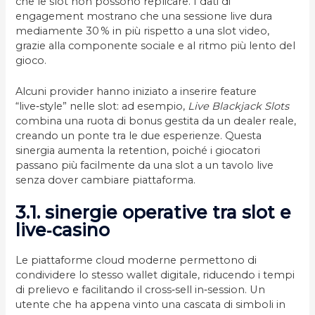
che le slot non possono replicare. I dati di
engagement mostrano che una sessione live dura
mediamente 30 % in più rispetto a una slot video,
grazie alla componente sociale e al ritmo più lento del
gioco.
Alcuni provider hanno iniziato a inserire feature
“live‑style” nelle slot: ad esempio,
Live Blackjack Slots
combina una ruota di bonus gestita da un dealer reale,
creando un ponte tra le due esperienze. Questa
sinergia aumenta la retention, poiché i giocatori
passano più facilmente da una slot a un tavolo live
senza dover cambiare piattaforma.
3.1. sinergie operative tra slot e
live‑casino
Le piattaforme cloud moderne permettono di
condividere lo stesso wallet digitale, riducendo i tempi
di prelievo e facilitando il cross‑sell in‑session. Un
utente che ha appena vinto una cascata di simboli in