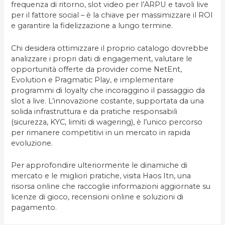
frequenza di ritorno, slot video per l’ARPU e tavoli live
per il fattore social – è la chiave per massimizzare il ROI
e garantire la fidelizzazione a lungo termine.
Chi desidera ottimizzare il proprio catalogo dovrebbe
analizzare i propri dati di engagement, valutare le
opportunità offerte da provider come NetEnt,
Evolution e Pragmatic Play, e implementare
programmi di loyalty che incoraggino il passaggio da
slot a live. L’innovazione costante, supportata da una
solida infrastruttura e da pratiche responsabili
(sicurezza, KYC, limiti di wagering), è l’unico percorso
per rimanere competitivi in un mercato in rapida
evoluzione.
Per approfondire ulteriormente le dinamiche di
mercato e le migliori pratiche, visita Haos Itn, una
risorsa online che raccoglie informazioni aggiornate su
licenze di gioco, recensioni online e soluzioni di
pagamento.