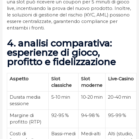
una slot può ricevere un coupon per 5 minuti di gioco
live, incentivando la prova del nuovo prodotto. Inoltre,
le soluzioni di gestione del rischio (KYC, AML) possono
essere centralizzate, garantendo compliance per
entrambi i fronti.
4. analisi comparativa:
esperienze di gioco,
profitto e fidelizzazione
Aspetto
Slot
Slot
Live‑Casino
classiche
moderne
Durata media
5‑10 min
10‑20 min
20‑40 min
sessione
Margine di
92‑95 %
94‑98 %
95‑99 %
profitto (RTP)
Costi di
Bassi‑medi
Medi‑alti
Alti (studio,