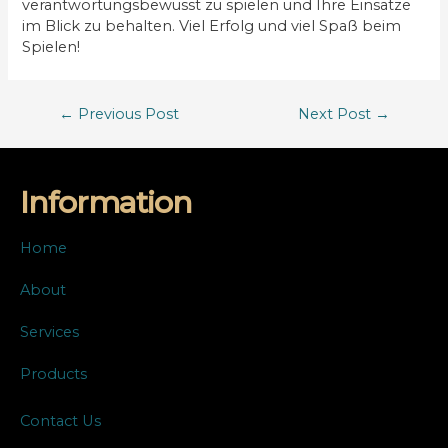
verantwortungsbewusst zu spielen und Ihre Einsätze
im Blick zu behalten. Viel Erfolg und viel Spaß beim
Spielen!
←
Previous Post
Next Post
→
Information
Home
About
Services
Products
Contact Us