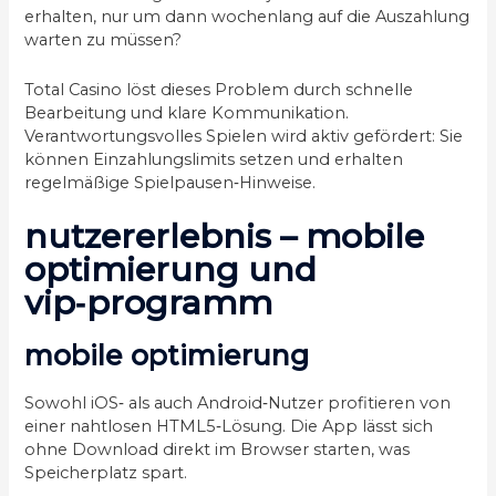
erhalten, nur um dann wochenlang auf die Auszahlung
warten zu müssen?
Total Casino löst dieses Problem durch schnelle
Bearbeitung und klare Kommunikation.
Verantwortungsvolles Spielen wird aktiv gefördert: Sie
können Einzahlungslimits setzen und erhalten
regelmäßige Spielpausen‑Hinweise.
nutzererlebnis – mobile
optimierung und
vip‑programm
mobile optimierung
Sowohl iOS‑ als auch Android‑Nutzer profitieren von
einer nahtlosen HTML5‑Lösung. Die App lässt sich
ohne Download direkt im Browser starten, was
Speicherplatz spart.