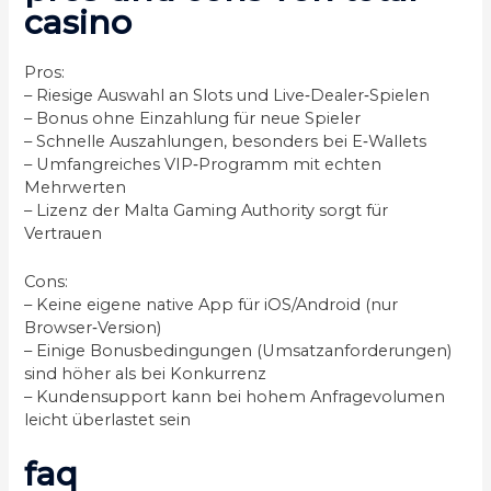
casino
Pros:
– Riesige Auswahl an Slots und Live‑Dealer‑Spielen
– Bonus ohne Einzahlung für neue Spieler
– Schnelle Auszahlungen, besonders bei E‑Wallets
– Umfangreiches VIP‑Programm mit echten
Mehrwerten
– Lizenz der Malta Gaming Authority sorgt für
Vertrauen
Cons:
– Keine eigene native App für iOS/Android (nur
Browser‑Version)
– Einige Bonusbedingungen (Umsatzanforderungen)
sind höher als bei Konkurrenz
– Kundensupport kann bei hohem Anfragevolumen
leicht überlastet sein
faq