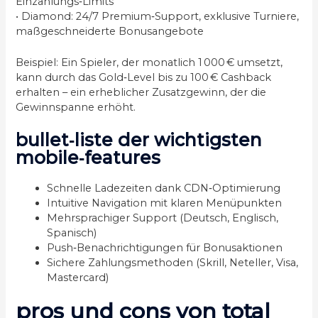
Einzahlungs‑Limits
• Diamond: 24/7 Premium‑Support, exklusive Turniere,
maßgeschneiderte Bonusangebote
Beispiel: Ein Spieler, der monatlich 1 000 € umsetzt,
kann durch das Gold‑Level bis zu 100 € Cashback
erhalten – ein erheblicher Zusatzgewinn, der die
Gewinnspanne erhöht.
bullet‑liste der wichtigsten
mobile‑features
Schnelle Ladezeiten dank CDN‑Optimierung
Intuitive Navigation mit klaren Menüpunkten
Mehrsprachiger Support (Deutsch, Englisch,
Spanisch)
Push‑Benachrichtigungen für Bonusaktionen
Sichere Zahlungsmethoden (Skrill, Neteller, Visa,
Mastercard)
pros und cons von total