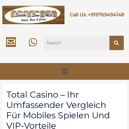
Call Us:
+919769494148
Total Casino – Ihr
Umfassender Vergleich
Für Mobiles Spielen Und
VIP‑Vorteile