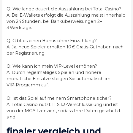
Q: Wie lange dauert die Auszahlung bei Total Casino?
A: Bei E‑Wallets erfolgt die Auszahlung meist innerhalb
von 24 Stunden, bei Banküberweisungen 2–
3 Werktage.
Q: Gibt es einen Bonus ohne Einzahlung?
A: Ja, neue Spieler erhalten 10 € Gratis‑Guthaben nach
der Registrierung.
Q: Wie kann ich mein VIP‑Level erhöhen?
A: Durch regelmäßiges Spielen und höhere
monatliche Einsätze steigen Sie automatisch im
VIP‑Programm auf.
Q: Ist das Spiel auf meinem Smartphone sicher?
A: Total Casino nutzt TLS 1.3‑Verschlüsselung und ist
von der MGA lizenziert, sodass Ihre Daten geschützt
sind.
finaler vergleich und