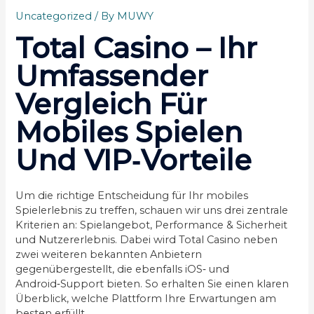
Uncategorized
/ By
MUWY
Total Casino – Ihr
Umfassender
Vergleich Für
Mobiles Spielen
Und VIP‑Vorteile
Um die richtige Entscheidung für Ihr mobiles
Spielerlebnis zu treffen, schauen wir uns drei zentrale
Kriterien an: Spielangebot, Performance & Sicherheit
und Nutzererlebnis. Dabei wird Total Casino neben
zwei weiteren bekannten Anbietern
gegenübergestellt, die ebenfalls iOS‑ und
Android‑Support bieten. So erhalten Sie einen klaren
Überblick, welche Plattform Ihre Erwartungen am
besten erfüllt.