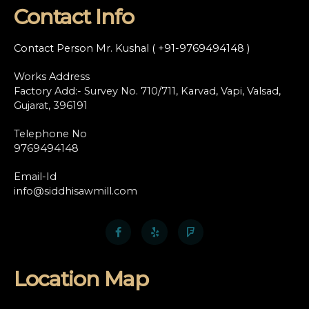
Contact Info
Contact Person Mr. Kushal ( +91-9769494148 )
Works Address
Factory Add:- Survey No. 710/711, Karvad, Vapi, Valsad,
Gujarat, 396191
Telephone No
9769494148
Email-Id
info@siddhisawmill.com
Location Map