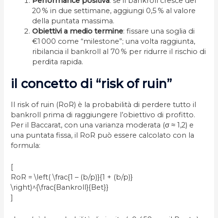
Performance positiva
: se il bankroll cresce del
20 % in due settimane, aggiungi 0,5 % al valore
della puntata massima.
Obiettivi a medio termine
: fissare una soglia di
€1 000 come “milestone”; una volta raggiunta,
ribilancia il bankroll al 70 % per ridurre il rischio di
perdita rapida.
il concetto di “risk of ruin”
Il risk of ruin (RoR) è la probabilità di perdere tutto il
bankroll prima di raggiungere l’obiettivo di profitto.
Per il Baccarat, con una varianza moderata (σ ≈ 1,2) e
una puntata fissa, il RoR può essere calcolato con la
formula:
[
RoR = \left( \frac{1 – (b/p)}{1 + (b/p)}
\right)^{\frac{Bankroll}{Bet}}
]