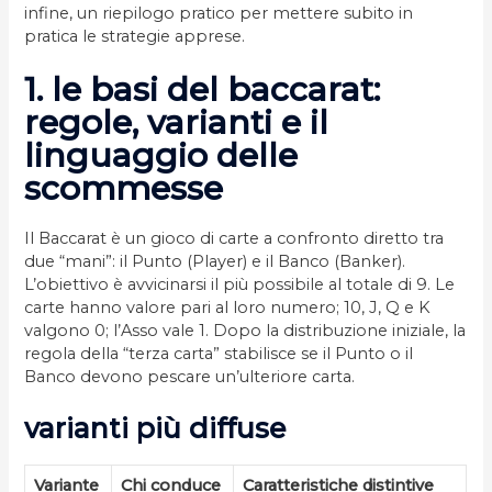
infine, un riepilogo pratico per mettere subito in
pratica le strategie apprese.
1. le basi del baccarat:
regole, varianti e il
linguaggio delle
scommesse
Il Baccarat è un gioco di carte a confronto diretto tra
due “mani”: il Punto (Player) e il Banco (Banker).
L’obiettivo è avvicinarsi il più possibile al totale di 9. Le
carte hanno valore pari al loro numero; 10, J, Q e K
valgono 0; l’Asso vale 1. Dopo la distribuzione iniziale, la
regola della “terza carta” stabilisce se il Punto o il
Banco devono pescare un’ulteriore carta.
varianti più diffuse
Variante
Chi conduce
Caratteristiche distintive