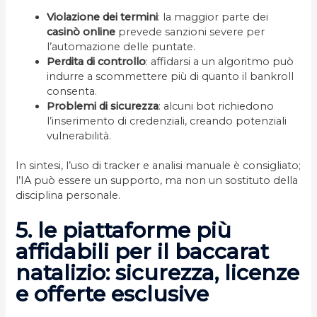
Violazione dei termini
: la maggior parte dei
casinò online
prevede sanzioni severe per
l’automazione delle puntate.
Perdita di controllo
: affidarsi a un algoritmo può
indurre a scommettere più di quanto il bankroll
consenta.
Problemi di sicurezza
: alcuni bot richiedono
l’inserimento di credenziali, creando potenziali
vulnerabilità.
In sintesi, l’uso di tracker e analisi manuale è consigliato;
l’IA può essere un supporto, ma non un sostituto della
disciplina personale.
5. le piattaforme più
affidabili per il baccarat
natalizio: sicurezza, licenze
e offerte esclusive