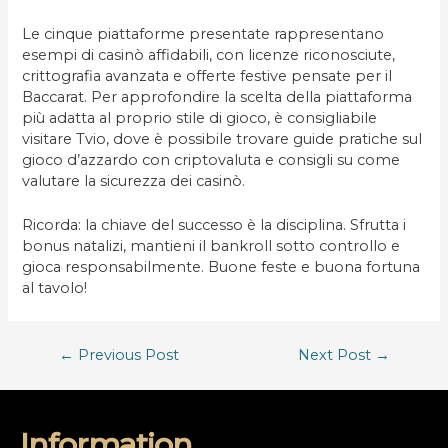
Le cinque piattaforme presentate rappresentano
esempi di casinò affidabili, con licenze riconosciute,
crittografia avanzata e offerte festive pensate per il
Baccarat. Per approfondire la scelta della piattaforma
più adatta al proprio stile di gioco, è consigliabile
visitare Tvio, dove è possibile trovare guide pratiche sul
gioco d’azzardo con criptovaluta e consigli su come
valutare la sicurezza dei casinò.
Ricorda: la chiave del successo è la disciplina. Sfrutta i
bonus natalizi, mantieni il bankroll sotto controllo e
gioca responsabilmente. Buone feste e buona fortuna
al tavolo!
←
Previous Post
Next Post
→
Information