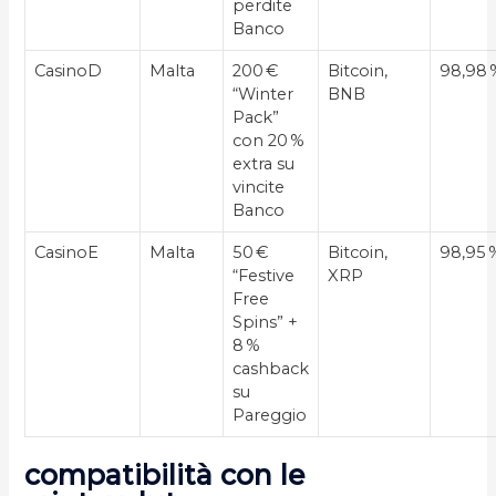
perdite
Banco
CasinoD
Malta
200 €
Bitcoin,
98,98 
“Winter
BNB
Pack”
con 20 %
extra su
vincite
Banco
CasinoE
Malta
50 €
Bitcoin,
98,95 
“Festive
XRP
Free
Spins” +
8 %
cashback
su
Pareggio
compatibilità con le