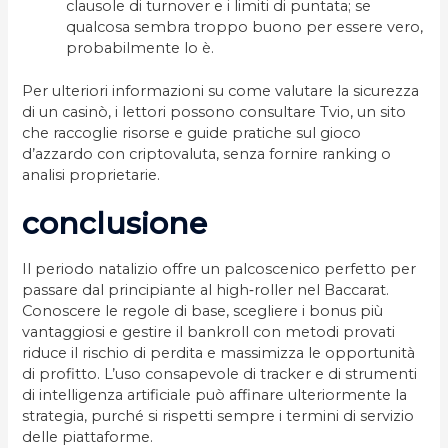
clausole di turnover e i limiti di puntata; se
qualcosa sembra troppo buono per essere vero,
probabilmente lo è.
Per ulteriori informazioni su come valutare la sicurezza
di un casinò, i lettori possono consultare Tvio, un sito
che raccoglie risorse e guide pratiche sul gioco
d’azzardo con criptovaluta, senza fornire ranking o
analisi proprietarie.
conclusione
Il periodo natalizio offre un palcoscenico perfetto per
passare dal principiante al high‑roller nel Baccarat.
Conoscere le regole di base, scegliere i bonus più
vantaggiosi e gestire il bankroll con metodi provati
riduce il rischio di perdita e massimizza le opportunità
di profitto. L’uso consapevole di tracker e di strumenti
di intelligenza artificiale può affinare ulteriormente la
strategia, purché si rispetti sempre i termini di servizio
delle piattaforme.