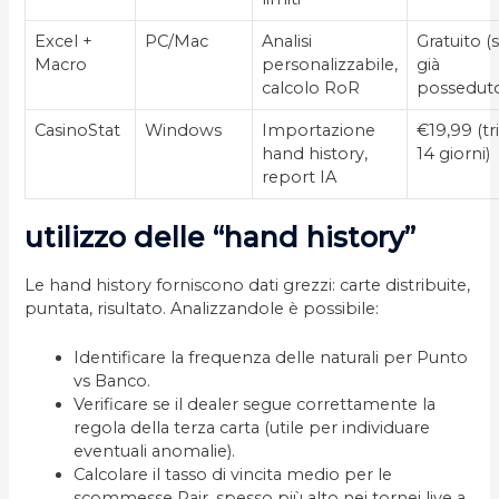
Excel +
PC/Mac
Analisi
Gratuito (
Macro
personalizzabile,
già
calcolo RoR
possedut
CasinoStat
Windows
Importazione
€19,99 (tri
hand history,
14 giorni)
report IA
utilizzo delle “hand history”
Le hand history forniscono dati grezzi: carte distribuite,
puntata, risultato. Analizzandole è possibile:
Identificare la frequenza delle naturali per Punto
vs Banco.
Verificare se il dealer segue correttamente la
regola della terza carta (utile per individuare
eventuali anomalie).
Calcolare il tasso di vincita medio per le
scommesse Pair, spesso più alto nei tornei live a