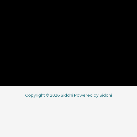
Copyright © 2026 Siddhi Powered by Siddhi