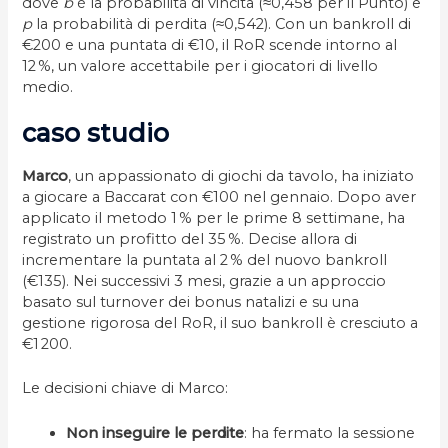
dove
b
è la probabilità di vincita (≈0,458 per il Punto) e
p
la probabilità di perdita (≈0,542). Con un bankroll di
€200 e una puntata di €10, il RoR scende intorno al
12 %, un valore accettabile per i giocatori di livello
medio.
caso studio
Marco
, un appassionato di giochi da tavolo, ha iniziato
a giocare a Baccarat con €100 nel gennaio. Dopo aver
applicato il metodo 1 % per le prime 8 settimane, ha
registrato un profitto del 35 %. Decise allora di
incrementare la puntata al 2 % del nuovo bankroll
(€135). Nei successivi 3 mesi, grazie a un approccio
basato sul turnover dei bonus natalizi e su una
gestione rigorosa del RoR, il suo bankroll è cresciuto a
€1 200.
Le decisioni chiave di Marco:
Non inseguire le perdite
: ha fermato la sessione