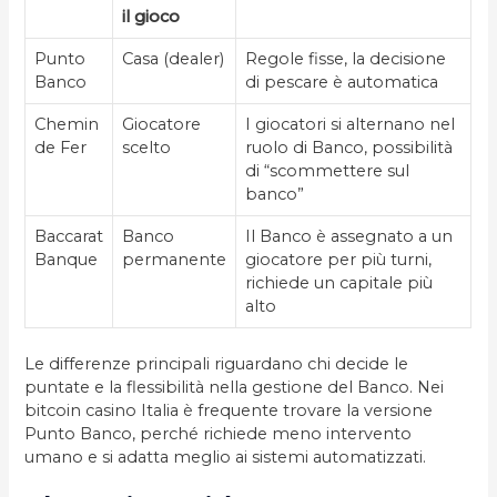
il gioco
Punto
Casa (dealer)
Regole fisse, la decisione
Banco
di pescare è automatica
Chemin
Giocatore
I giocatori si alternano nel
de Fer
scelto
ruolo di Banco, possibilità
di “scommettere sul
banco”
Baccarat
Banco
Il Banco è assegnato a un
Banque
permanente
giocatore per più turni,
richiede un capitale più
alto
Le differenze principali riguardano chi decide le
puntate e la flessibilità nella gestione del Banco. Nei
bitcoin casino Italia è frequente trovare la versione
Punto Banco, perché richiede meno intervento
umano e si adatta meglio ai sistemi automatizzati.