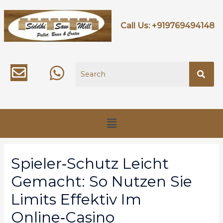
Call Us:
+919769494148
Spieler‑Schutz Leicht
Gemacht: So Nutzen Sie
Limits Effektiv Im
Online‑Casino