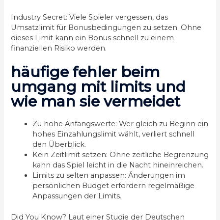
Industry Secret: Viele Spieler vergessen, das
Umsatzlimit für Bonusbedingungen zu setzen. Ohne
dieses Limit kann ein Bonus schnell zu einem
finanziellen Risiko werden.
häufige fehler beim
umgang mit limits und
wie man sie vermeidet
Zu hohe Anfangswerte: Wer gleich zu Beginn ein
hohes Einzahlungslimit wählt, verliert schnell
den Überblick.
Kein Zeitlimit setzen: Ohne zeitliche Begrenzung
kann das Spiel leicht in die Nacht hineinreichen.
Limits zu selten anpassen: Änderungen im
persönlichen Budget erfordern regelmäßige
Anpassungen der Limits.
Did You Know? Laut einer Studie der Deutschen