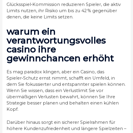
Glücksspiel‑Kommission reduzieren Spieler, die aktiv
Limits nutzen, ihr Risiko um bis zu 42 % gegenüber
denen, die keine Limits setzen.
warum ein
verantwortungsvolles
casino ihre
gewinnchancen erhöht
Es mag paradox klingen, aber ein Casino, das
Spieler‑Schutz ernst nimmt, schafft ein Umfeld, in
dem Sie fokussierter und entspannter spielen können.
Wenn Sie wissen, dass ein Verlustlimit Sie vor
übermäßigen Verlusten bewahrt, können Sie Ihre
Strategie besser planen und behalten einen kühlen
Kopf.
Darüber hinaus sorgt ein sicherer Spielrahmen für
höhere Kundenzufriedenheit und längere Spielzeiten –