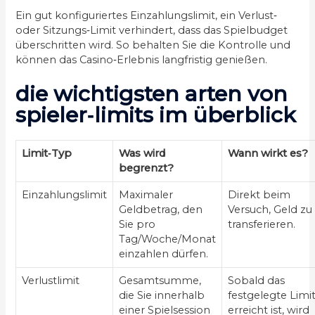
Ein gut konfiguriertes Einzahlungslimit, ein Verlust‑
oder Sitzungs‑Limit verhindert, dass das Spielbudget
überschritten wird. So behalten Sie die Kontrolle und
können das Casino‑Erlebnis langfristig genießen.
die wichtigsten arten von
spieler‑limits im überblick
Limit‑Typ
Was wird
Wann wirkt es?
begrenzt?
Einzahlungslimit
Maximaler
Direkt beim
Geldbetrag, den
Versuch, Geld zu
Sie pro
transferieren.
Tag/Woche/Monat
einzahlen dürfen.
Verlustlimit
Gesamtsumme,
Sobald das
die Sie innerhalb
festgelegte Limi
einer Spielsession
erreicht ist, wird