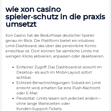
wie xon casino
spieler‑schutz in die praxis
umsetzt
Xon Casino hat die Bedürfnisse deutscher Spieler
genau im Blick. Die Plattform bietet ein intuitives
Limit‑Dashboard, das über das persönliche Konto
erreichbar ist. Dort können Sie sämtliche Limits mit
wenigen Klicks aktivieren, anpassen oder deaktivieren.
Einfacher Zugriff: Das Dashboard ist sowohl im
Desktop‑ als auch im Mobil‑Layout sofort
sichtbar.
Echtzeit‑Benachrichtigungen: Sobald ein Limit
erreicht wird, erhalten Sie eine Push‑Nachricht
oder E‑Mail.
Flexibilität: Limits lassen sich jederzeit ändern –
ohne lange Wartezeiten oder
Kunden‑Support‑Tickets.