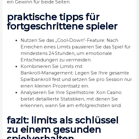
ein Gewinn für beide Seiten.
praktische tipps für
fortgeschrittene spieler
Nutzen Sie das „Cool‑Down“-Feature: Nach
Erreichen eines Limits pausieren Sie das Spiel für
mindestens 24 Stunden, um emotionale
Entscheidungen zu vermeiden.
Kombinieren Sie Limits mit
Bankroll‑Management: Legen Sie Ihre gesamte
Spielbankroll fest und setzen Sie pro Session nur
einen kleinen Prozentsatz ein.
Analysieren Sie Ihre Spielhistorie: Xon Casino
bietet detaillierte Statistiken, mit denen Sie
erkennen, wann Sie am erfolgreichsten sind.
fazit: limits als schlüssel
zu einem gesunden
spielverhalten