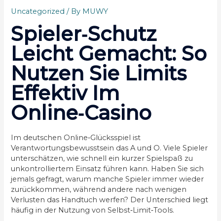
Uncategorized
/ By
MUWY
Spieler‑Schutz
Leicht Gemacht: So
Nutzen Sie Limits
Effektiv Im
Online‑Casino
Im deutschen Online‑Glücksspiel ist
Verantwortungsbewusstsein das A und O. Viele Spieler
unterschätzen, wie schnell ein kurzer Spielspaß zu
unkontrolliertem Einsatz führen kann. Haben Sie sich
jemals gefragt, warum manche Spieler immer wieder
zurückkommen, während andere nach wenigen
Verlusten das Handtuch werfen? Der Unterschied liegt
häufig in der Nutzung von Selbst‑Limit‑Tools.