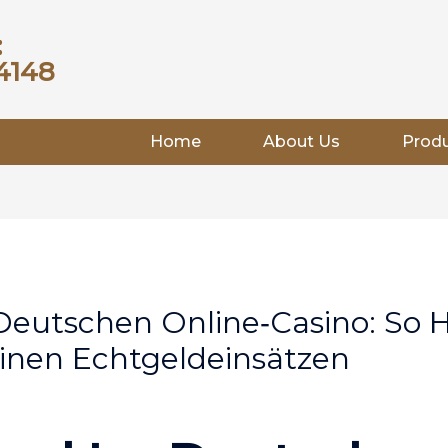
:
4148
Home
About Us
Prod
Deutschen Online‑Casino: So 
nen Echtgeldeinsätzen