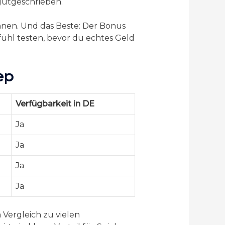
gutgeschrieben.
nnen. Und das Beste: Der Bonus
efühl testen, bevor du echtes Geld
ep
Verfügbarkeit in DE
Ja
Ja
Ja
Ja
Vergleich zu vielen