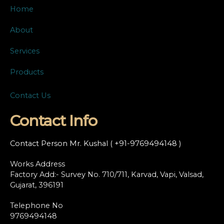
Home
About
Services
Products
Contact Us
Contact Info
Contact Person Mr. Kushal ( +91-9769494148 )
Works Address
Factory Add:- Survey No. 710/711, Karvad, Vapi, Valsad,
Gujarat, 396191
Telephone No
9769494148