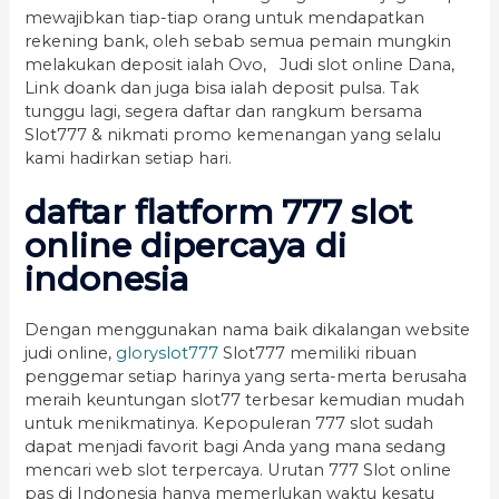
mewajibkan tiap-tiap orang untuk mendapatkan
rekening bank, oleh sebab semua pemain mungkin
melakukan deposit ialah Ovo, Judi slot online Dana,
Link doank dan juga bisa ialah deposit pulsa. Tak
tunggu lagi, segera daftar dan rangkum bersama
Slot777 & nikmati promo kemenangan yang selalu
kami hadirkan setiap hari.
daftar flatform 777 slot
online dipercaya di
indonesia
Dengan menggunakan nama baik dikalangan website
judi online,
gloryslot777
Slot777 memiliki ribuan
penggemar setiap harinya yang serta-merta berusaha
meraih keuntungan slot77 terbesar kemudian mudah
untuk menikmatinya. Kepopuleran 777 slot sudah
dapat menjadi favorit bagi Anda yang mana sedang
mencari web slot terpercaya. Urutan 777 Slot online
pas di Indonesia hanya memerlukan waktu kesatu