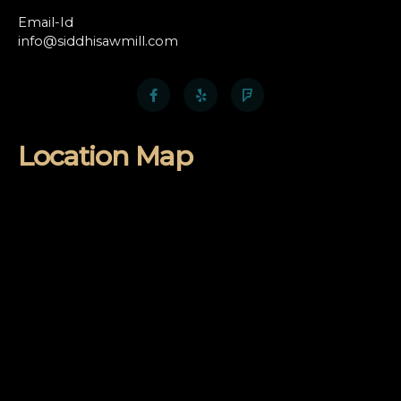
Email-Id
info@siddhisawmill.com
Location Map