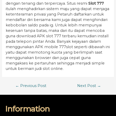
dengan tenang dan terpercaya. Situs resmi
Slot 777
itulah menghadirkan sistem maju yang dapat menjaga
ketenteraman privasi yang Petaruh daftarkan untuk
mendaftar diri bersama kami juga dapat menghindari
kebobolan saldo pada ig. Untuk lebih mempunyai
keseruan tanpa batas, maka dari itu dapat mencoba
guna download APK slot 777 terbaru kemudian install
pada telepon pintar Anda. Banyak kejayaan dalam
menggunakan APK mobile 777slot seperti dibawah ini
yaitu dapat memotong kuota yang berlimpah saat
menggunakan browser dan juga cepat guna
mengakses ke pertaruhan sehingga menjadi simple
untuk bermain judi slot online.
←
Previous Post
Next Post
→
Information