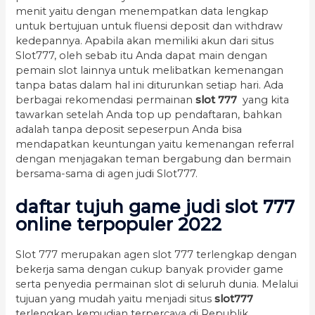
menit yaitu dengan menempatkan data lengkap
untuk bertujuan untuk fluensi deposit dan withdraw
kedepannya. Apabila akan memiliki akun dari situs
Slot777, oleh sebab itu Anda dapat main dengan
pemain slot lainnya untuk melibatkan kemenangan
tanpa batas dalam hal ini diturunkan setiap hari. Ada
berbagai rekomendasi permainan
slot 777
yang kita
tawarkan setelah Anda top up pendaftaran, bahkan
adalah tanpa deposit sepeserpun Anda bisa
mendapatkan keuntungan yaitu kemenangan referral
dengan menjagakan teman bergabung dan bermain
bersama-sama di agen judi Slot777.
daftar tujuh game judi slot 777
online terpopuler 2022
Slot 777 merupakan agen slot 777 terlengkap dengan
bekerja sama dengan cukup banyak provider game
serta penyedia permainan slot di seluruh dunia. Melalui
tujuan yang mudah yaitu menjadi situs
slot777
terlengkap kemudian terpercaya di Republik