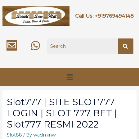
Call Us:
+919769494148
Slot777 | SITE SLOT777
LOGIN | SLOT 777 BET |
Slot777 RESMI 2022
Slot88
/ By
wadminw