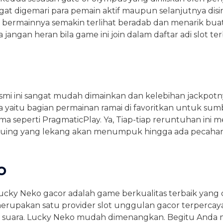
 sangat digemari para pemain aktif maupun selanjutnya di
da bermainnya semakin terlihat beradab dan menarik bu
ngan heran bila game ini join dalam daftar adi slot ter
 resmi ini sangat mudah dimainkan dan kelebihan jackpot
uga yaitu bagian permainan ramai di favoritkan untuk s
a seperti PragmaticPlay. Ya, Tiap-tiap reruntuhan ini 
puing yang lekang akan menumpuk hingga ada pecahan lu
o
Lucky Neko gacor adalah game berkualitas terbaik yan
merupakan satu provider slot unggulan gacor terperca
suara. Lucky Neko mudah dimenangkan. Begitu Anda