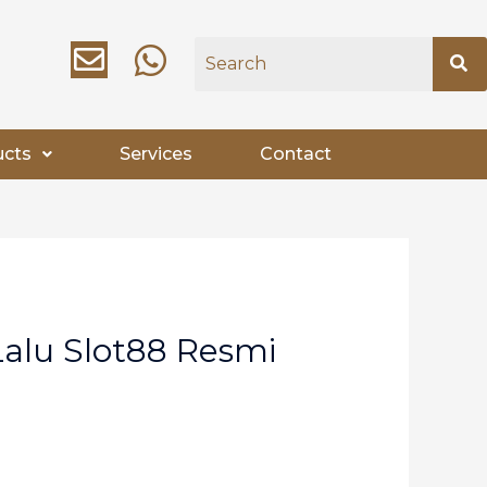
ucts
Services
Contact
Lalu Slot88 Resmi