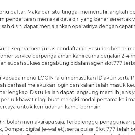
u daftar, Maka dari situ tinggal memenuhi langkah p
 pendaftaran memakai data diri yang benar serentak va
 sah disini dapat menjalankan operasinya dengan cepat t
gsung segera mengurus pendaftaran, Sesudah bettor men
tomer service berpengalaman kami cuma berjalan 2-4 mn
ian sudah sukses bergabung didalam agen slot777 terba
u kepada menu LOGIN lalu memasukan ID akun serta Pa
elah berhasil melakukan login dan kalian telah masuk 
e terlengkap. Disitu kalian dapat langsung memilih jenis
ak perlu khawatir lagi buat mengisi modal pertama kali m
rpercaya untuk kemudahan kamu bermain.
ndiri boleh memakai apa saja, Terbelenggu penggunaan pe
, Dompet digital (e-wallet), serta pulsa. Slot 777 tela