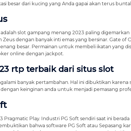
kasi besar dari kucing yang Anda gapai akan terus buntal
us
y adalah slot gampang menang 2023 paling digemarkan 
m Zeus dengan banyak inti emas yang bersinar. Gate of O
enang besar. Permainan untuk membeli ikatan yang di
ker online dengan jackpot.
3 rtp terbaik dari situs slot
ngalami banyak pertambahan. Hal ini dibuktikan karen
 dengan keinginan anda untuk menjadi pemasang profes
ft
3 Pragmatic Play. Industri PG Soft sendiri saat ini ber
membuktikan bahwa software PG Soft atau Sepasang k