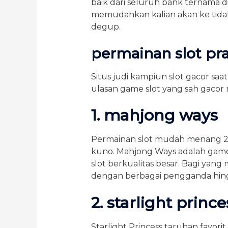
baik dari seluruh bank ternama d
memudahkan kalian akan ke tidak
degup.
permainan slot pr
Situs judi kampiun slot gacor saa
ulasan game slot yang sah gacor
1. mahjong ways
Permainan slot mudah menang 202
kuno. Mahjong Ways adalah game P
slot berkualitas besar. Bagi yan
dengan berbagai pengganda hing
2. starlight prince
Starlight Princess taruhan favori