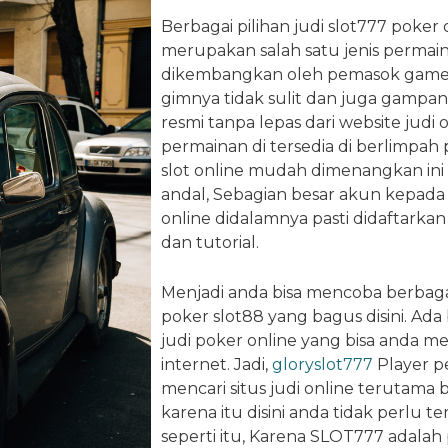
Berbagai pilihan judi slot777 poker
merupakan salah satu jenis permain
dikembangkan oleh pemasok game jud
gimnya tidak sulit dan juga gampa
resmi tanpa lepas dari website judi
permainan di tersedia di berlimpah pil
slot online mudah dimenangkan ini
andal, Sebagian besar akun kepada 
online didalamnya pasti didaftark
dan tutorial.
Menjadi anda bisa mencoba berbagai
poker slot88 yang bagus disini. Ada 
judi poker online yang bisa anda 
internet. Jadi,
gloryslot777
Player pe
mencari situs judi online terutama b
karena itu disini anda tidak perlu t
seperti itu, Karena SLOT777 adalah