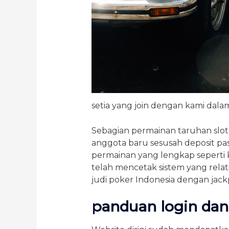
setia yang join dengan kami dalam 
Sebagian permainan taruhan slot 
anggota baru sesusah deposit pas
permainan yang lengkap seperti 
telah mencetak sistem yang relat
judi poker Indonesia dengan jackp
panduan login dan 