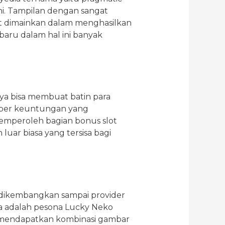
sini. Tampilan dengan sangat
at dimainkan dalam menghasilkan
baru dalam hal ini banyak
nya bisa membuat batin para
umber keuntungan yang
memperoleh bagian bonus slot
ar biasa yang tersisa bagi
g dikembangkan sampai provider
ya adalah pesona Lucky Neko
 mendapatkan kombinasi gambar