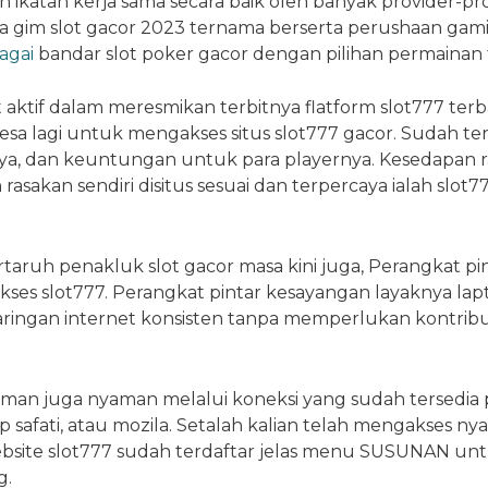
 ikatan kerja sama secara baik oleh banyak provider-pr
 gim slot gacor 2023 ternama berserta perushaan gami
agai
bandar slot poker gacor dengan pilihan permainan 
 aktif dalam meresmikan terbitnya flatform slot777 ter
esa lagi untuk mengakses situs slot777 gacor. Sudah t
, dan keuntungan untuk para playernya. Kesedapan ras
asakan sendiri disitus sesuai dan terpercaya ialah slot
taruh penakluk slot gacor masa kini juga, Perangkat p
kses slot777. Perangkat pintar kesayangan layaknya lap
i jaringan internet konsisten tanpa memperlukan kontribu
man juga nyaman melalui koneksi yang sudah tersedia pa
p safati, atau mozila. Setalah kalian telah mengakses n
ebsite slot777 sudah terdaftar jelas menu SUSUNAN 
g.