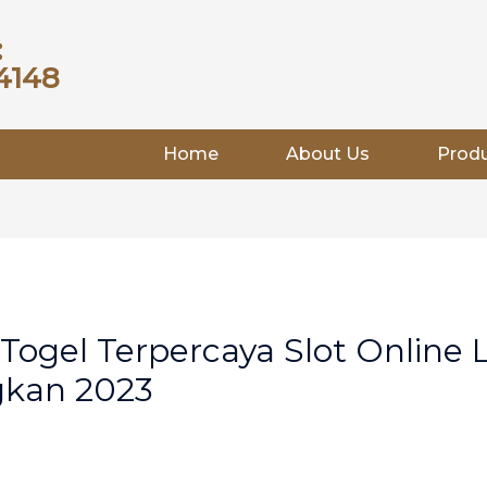
:
4148
Home
About Us
Prod
ogel Terpercaya Slot Online 
kan 2023