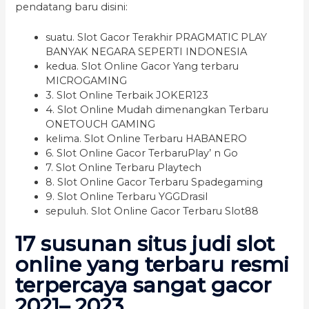
pendatang baru disini:
suatu. Slot Gacor Terakhir PRAGMATIC PLAY
BANYAK NEGARA SEPERTI INDONESIA
kedua. Slot Online Gacor Yang terbaru
MICROGAMING
3. Slot Online Terbaik JOKER123
4. Slot Online Mudah dimenangkan Terbaru
ONETOUCH GAMING
kelima. Slot Online Terbaru HABANERO
6. Slot Online Gacor TerbaruPlay’ n Go
7. Slot Online Terbaru Playtech
8. Slot Online Gacor Terbaru Spadegaming
9. Slot Online Terbaru YGGDrasil
sepuluh. Slot Online Gacor Terbaru Slot88
17 susunan situs judi slot
online yang terbaru resmi
terpercaya sangat gacor
2021– 2023