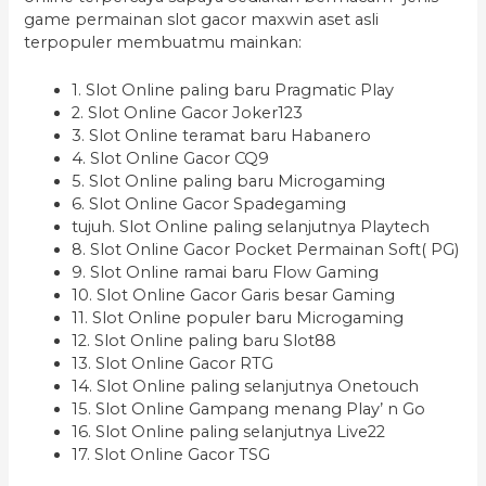
game permainan slot gacor maxwin aset asli
terpopuler membuatmu mainkan:
1. Slot Online paling baru Pragmatic Play
2. Slot Online Gacor Joker123
3. Slot Online teramat baru Habanero
4. Slot Online Gacor CQ9
5. Slot Online paling baru Microgaming
6. Slot Online Gacor Spadegaming
tujuh. Slot Online paling selanjutnya Playtech
8. Slot Online Gacor Pocket Permainan Soft( PG)
9. Slot Online ramai baru Flow Gaming
10. Slot Online Gacor Garis besar Gaming
11. Slot Online populer baru Microgaming
12. Slot Online paling baru Slot88
13. Slot Online Gacor RTG
14. Slot Online paling selanjutnya Onetouch
15. Slot Online Gampang menang Play’ n Go
16. Slot Online paling selanjutnya Live22
17. Slot Online Gacor TSG