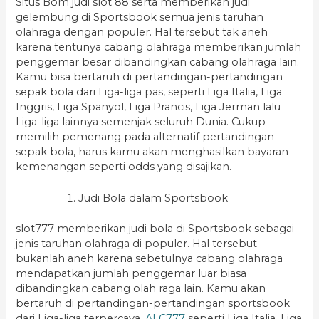
Situs Bom judi slot 88 serta memberikan judi
gelembung di Sportsbook semua jenis taruhan
olahraga dengan populer. Hal tersebut tak aneh
karena tentunya cabang olahraga memberikan jumlah
penggemar besar dibandingkan cabang olahraga lain.
Kamu bisa bertaruh di pertandingan-pertandingan
sepak bola dari Liga-liga pas, seperti Liga Italia, Liga
Inggris, Liga Spanyol, Liga Prancis, Liga Jerman lalu
Liga-liga lainnya semenjak seluruh Dunia. Cukup
memilih pemenang pada alternatif pertandingan
sepak bola, harus kamu akan menghasilkan bayaran
kemenangan seperti odds yang disajikan.
Judi Bola dalam Sportsbook
slot777 memberikan judi bola di Sportsbook sebagai
jenis taruhan olahraga di populer. Hal tersebut
bukanlah aneh karena sebetulnya cabang olahraga
mendapatkan jumlah penggemar luar biasa
dibandingkan cabang olah raga lain. Kamu akan
bertaruh di pertandingan-pertandingan sportsbook
dari Liga-liga terpercaya,
ALC777
seperti Liga Italia, Liga