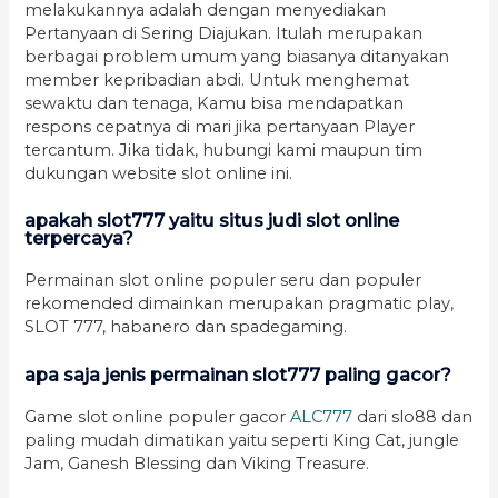
melakukannya adalah dengan menyediakan
Pertanyaan di Sering Diajukan. Itulah merupakan
berbagai problem umum yang biasanya ditanyakan
member kepribadian abdi. Untuk menghemat
sewaktu dan tenaga, Kamu bisa mendapatkan
respons cepatnya di mari jika pertanyaan Player
tercantum. Jika tidak, hubungi kami maupun tim
dukungan website slot online ini.
apakah slot777 yaitu situs judi slot online
terpercaya?
Permainan slot online populer seru dan populer
rekomended dimainkan merupakan pragmatic play,
SLOT 777, habanero dan spadegaming.
apa saja jenis permainan slot777 paling gacor?
Game slot online populer gacor
ALC777
dari slo88 dan
paling mudah dimatikan yaitu seperti King Cat, jungle
Jam, Ganesh Blessing dan Viking Treasure.