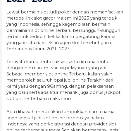
Lewat bermain slot judi poker dengan memanfaatkan
metode link slot gacor Malam Ini 2023 yang terbaik
yang Indonesia, sehingga kegembiraan bermain
permainan slot online Terbaru bersungguh-sungguh
terbentuk terlebih ketika kamu bergabung karena
yang jadi satu dari sekian agen slot tersebut gacor
Terbaru pas tahun 2021– 2023.
Ternyata kamu tentu sukses serta dimana tentu
dengan bermacam- variasi pelayanan yang ada.
Sebagai member slot online Terbaru, kalian yakin
memperoleh seluruh opsi judi online Terakhir dari
kami yaitu dengan 9Gaming, dengan pelaksanaan
yang baru serta ada fitur menarik, juga bonus jackpot
slot online Terbaru maksimum.
Apa dibawah merupakan tumpukkan nama nama
agen spesial judi slot online terpercaya dalam
Indonesia yang berkolaborasi dengan provider slot
online terpercaya supaya Sediakan bermacam- jenis