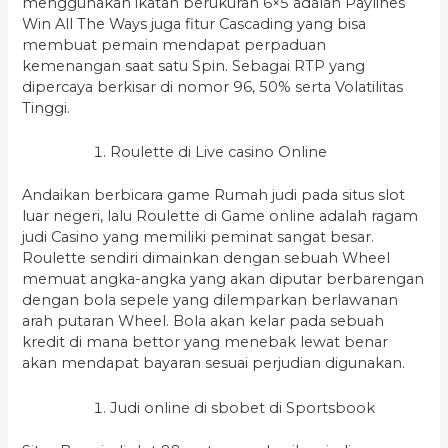
menggunakan ikatan berukuran 6×5 adalah Paylines
Win All The Ways juga fitur Cascading yang bisa
membuat pemain mendapat perpaduan
kemenangan saat satu Spin. Sebagai RTP yang
dipercaya berkisar di nomor 96, 50% serta Volatilitas
Tinggi.
Roulette di Live casino Online
Andaikan berbicara game Rumah judi pada situs slot
luar negeri, lalu Roulette di Game online adalah ragam
judi Casino yang memiliki peminat sangat besar.
Roulette sendiri dimainkan dengan sebuah Wheel
memuat angka-angka yang akan diputar berbarengan
dengan bola sepele yang dilemparkan berlawanan
arah putaran Wheel. Bola akan kelar pada sebuah
kredit di mana bettor yang menebak lewat benar
akan mendapat bayaran sesuai perjudian digunakan.
Judi online di sbobet di Sportsbook