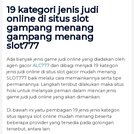
19 kategori jenis judi
online di situs slot
gampang menang
gampang menang
slot777
Ada banyak jenis game judi online yang diadakan oleh
agen gacor
ALC777
dan dibagi menjadi 19 kategori
jenis judi online di situs slot gacor mudah menang
SLOT777 baik melalui cara memainkannya serta tipe
permainannya. Langkah tersbut dilakukan maka situs
hoki untuk melanyak pemain dalam mencari jenis
game judi judi online yang akan dimainkan.
Di bawah ini yaitu pembagian 19 jenis-jenis kategori
situs rajanya slot online mudah menang beserta
beberapa provider yang tersedia pada golongan
tersebut, antara lain: