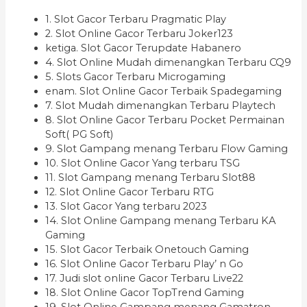
1. Slot Gacor Terbaru Pragmatic Play
2. Slot Online Gacor Terbaru Joker123
ketiga. Slot Gacor Terupdate Habanero
4. Slot Online Mudah dimenangkan Terbaru CQ9
5. Slots Gacor Terbaru Microgaming
enam. Slot Online Gacor Terbaik Spadegaming
7. Slot Mudah dimenangkan Terbaru Playtech
8. Slot Online Gacor Terbaru Pocket Permainan
Soft( PG Soft)
9. Slot Gampang menang Terbaru Flow Gaming
10. Slot Online Gacor Yang terbaru TSG
11. Slot Gampang menang Terbaru Slot88
12. Slot Online Gacor Terbaru RTG
13. Slot Gacor Yang terbaru 2023
14. Slot Online Gampang menang Terbaru KA
Gaming
15. Slot Gacor Terbaik Onetouch Gaming
16. Slot Online Gacor Terbaru Play’ n Go
17. Judi slot online Gacor Terbaru Live22
18. Slot Online Gacor TopTrend Gaming
19. Slot Online Gampang menang Gamatron