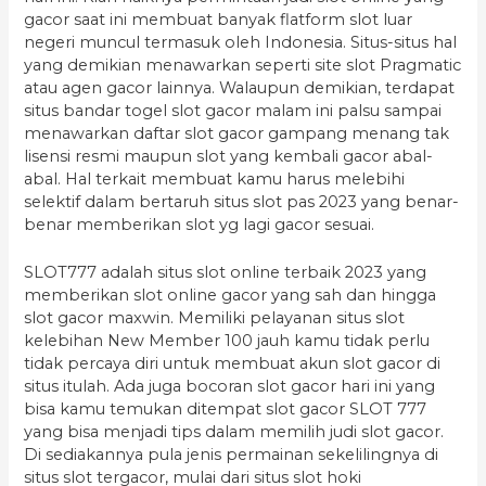
gacor saat ini membuat banyak flatform slot luar
negeri muncul termasuk oleh Indonesia. Situs-situs hal
yang demikian menawarkan seperti site slot Pragmatic
atau agen gacor lainnya. Walaupun demikian, terdapat
situs bandar togel slot gacor malam ini palsu sampai
menawarkan daftar slot gacor gampang menang tak
lisensi resmi maupun slot yang kembali gacor abal-
abal. Hal terkait membuat kamu harus melebihi
selektif dalam bertaruh situs slot pas 2023 yang benar-
benar memberikan slot yg lagi gacor sesuai.
SLOT777 adalah situs slot online terbaik 2023 yang
memberikan slot online gacor yang sah dan hingga
slot gacor maxwin. Memiliki pelayanan situs slot
kelebihan New Member 100 jauh kamu tidak perlu
tidak percaya diri untuk membuat akun slot gacor di
situs itulah. Ada juga bocoran slot gacor hari ini yang
bisa kamu temukan ditempat slot gacor SLOT 777
yang bisa menjadi tips dalam memilih judi slot gacor.
Di sediakannya pula jenis permainan sekelilingnya di
situs slot tergacor, mulai dari situs slot hoki