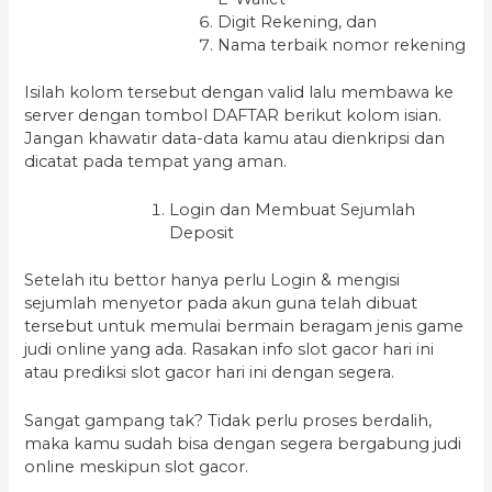
Digit Rekening, dan
Nama terbaik nomor rekening
Isilah kolom tersebut dengan valid lalu membawa ke
server dengan tombol DAFTAR berikut kolom isian.
Jangan khawatir data-data kamu atau dienkripsi dan
dicatat pada tempat yang aman.
Login dan Membuat Sejumlah
Deposit
Setelah itu bettor hanya perlu Login & mengisi
sejumlah menyetor pada akun guna telah dibuat
tersebut untuk memulai bermain beragam jenis game
judi online yang ada. Rasakan info slot gacor hari ini
atau prediksi slot gacor hari ini dengan segera.
Sangat gampang tak? Tidak perlu proses berdalih,
maka kamu sudah bisa dengan segera bergabung judi
online meskipun slot gacor.