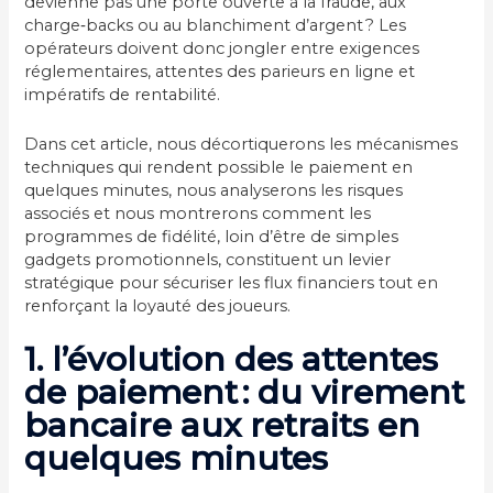
devienne pas une porte ouverte à la fraude, aux
charge‑backs ou au blanchiment d’argent ? Les
opérateurs doivent donc jongler entre exigences
réglementaires, attentes des parieurs en ligne et
impératifs de rentabilité.
Dans cet article, nous décortiquerons les mécanismes
techniques qui rendent possible le paiement en
quelques minutes, nous analyserons les risques
associés et nous montrerons comment les
programmes de fidélité, loin d’être de simples
gadgets promotionnels, constituent un levier
stratégique pour sécuriser les flux financiers tout en
renforçant la loyauté des joueurs.
1. l’évolution des attentes
de paiement : du virement
bancaire aux retraits en
quelques minutes