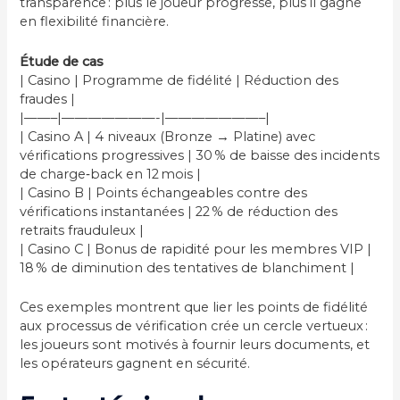
transparence : plus le joueur progresse, plus il gagne
en flexibilité financière.
Étude de cas
| Casino | Programme de fidélité | Réduction des
fraudes |
|——–|———————-|———————–|
| Casino A | 4 niveaux (Bronze → Platine) avec
vérifications progressives | 30 % de baisse des incidents
de charge‑back en 12 mois |
| Casino B | Points échangeables contre des
vérifications instantanées | 22 % de réduction des
retraits frauduleux |
| Casino C | Bonus de rapidité pour les membres VIP |
18 % de diminution des tentatives de blanchiment |
Ces exemples montrent que lier les points de fidélité
aux processus de vérification crée un cercle vertueux :
les joueurs sont motivés à fournir leurs documents, et
les opérateurs gagnent en sécurité.