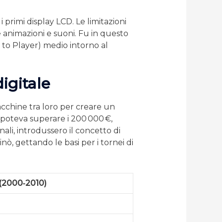
 i primi display LCD. Le limitazioni
animazioni e suoni. Fu in questo
 to Player) medio intorno al
digitale
acchine tra loro per creare un
 poteva superare i 200 000 €,
nali, introdussero il concetto di
nò, gettando le basi per i tornei di
 (2000‑2010)