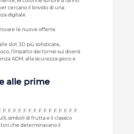
samente, le colonne sonore si fanno
yer cercano il brivido di una
za digitale.
provare le nuove offerte.
e slot 3D più sofisticate,
o, l’impatto dei tornei sui diversi
licenza ADM, alla sicurezza gioco e
he alle prime
. F. F. F. F. F. F. F. F. F. F. F. F. F. F. F.
i, simboli di frutta e il classico
ttori che determinavano il