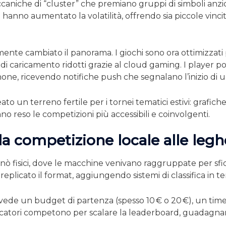
caniche di “cluster” che premiano gruppi di simboli anzic
 hanno aumentato la volatilità, offrendo sia piccole vinci
mente cambiato il panorama. I giochi sono ora ottimizzati p
 di caricamento ridotti grazie al cloud gaming. I player 
ne, ricevendo notifiche push che segnalano l’inizio di
 un terreno fertile per i tornei tematici estivi: grafiche
no reso le competizioni più accessibili e coinvolgenti.
alla competizione locale alle legh
asinò fisici, dove le macchine venivano raggruppate per sf
replicato il format, aggiungendo sistemi di classifica in t
vede un budget di partenza (spesso 10 € o 20 €), un timer
giocatori competono per scalare la leaderboard, guadagna