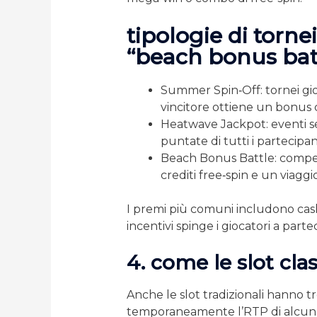
tipologie di torne
“beach bonus bat
Summer Spin‑Off: tornei gio
vincitore ottiene un bonus c
Heatwave Jackpot: eventi s
puntate di tutti i partecipan
Beach Bonus Battle: competi
crediti free‑spin e un viaggio
I premi più comuni includono cash, c
incentivi spinge i giocatori a part
4. come le slot clas
Anche le slot tradizionali hanno t
temporaneamente l’RTP di alcune m