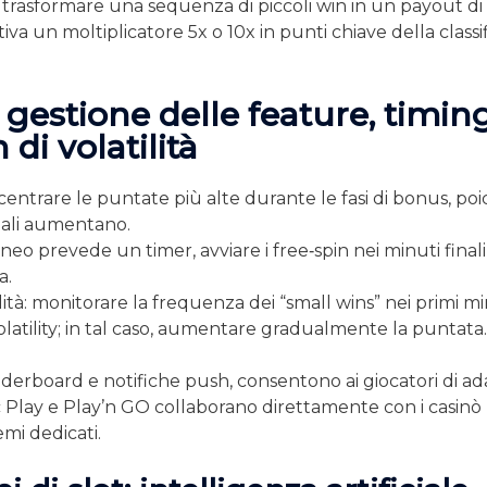
ò trasformare una sequenza di piccoli win in un payout di 
va un moltiplicatore 5x o 10x in punti chiave della classi
: gestione delle feature, timin
 di volatilità
entrare le puntate più alte durante le fasi di bonus, poic
iali aumentano.
orneo prevede un timer, avviare i free‑spin nei minuti final
a.
lità: monitorare la frequenza dei “small wins” nei primi min
latility; in tal caso, aumentare gradualmente la puntata.
 leaderboard e notifiche push, consentono ai giocatori di ad
lay e Play’n GO collaborano direttamente con i casinò pe
emi dedicati.