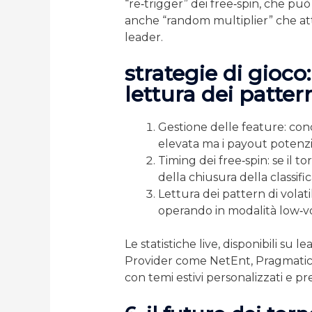
“re‑trigger” dei free‑spin, che pu
anche “random multiplier” che atti
leader.
strategie di gioco
lettura dei pattern
Gestione delle feature: conc
elevata ma i payout potenz
Timing dei free‑spin: se il t
della chiusura della classific
Lettura dei pattern di volati
operando in modalità low‑vo
Le statistiche live, disponibili su
Provider come NetEnt, Pragmatic P
con temi estivi personalizzati e pr