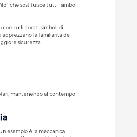
d” che sostituisce tutti i simboli
o
con rulli dorati, simboli di
i apprezzano la familiarità dei
maggiore sicurezza.
colari, mantenendo al contempo
ia
. Un esempio è la meccanica