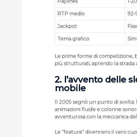
Paylines
1‑2
RTP medio
92‑
Jackpot
Fiss
Tema grafico
Simb
Le prime forme di competizione, b
più strutturati, aprendo la strada 
2. l’avvento delle 
mobile
Il 2005 segnò un punto di svolta: l
animazioni fluide e colonne sonore
avventurosa con la meccanica del “
Le “feature” divennero il vero cuor