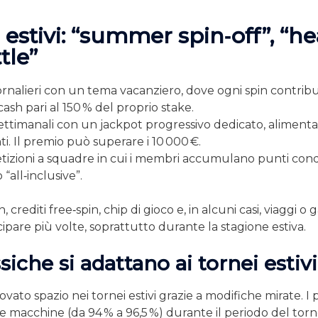
i estivi: “summer spin‑off”, “
tle”
rnalieri con un tema vacanziero, dove ogni spin contribu
ash pari al 150 % del proprio stake.
ettimanali con un jackpot progressivo dedicato, aliment
ti. Il premio può superare i 10 000 €.
zioni a squadre in cui i membri accumulano punti condivi
 “all‑inclusive”.
rediti free‑spin, chip di gioco e, in alcuni casi, viaggi o 
ecipare più volte, soprattutto durante la stagione estiva.
siche si adattano ai tornei estivi
rovato spazio nei tornei estivi grazie a modifiche mirate.
acchine (da 94 % a 96,5 %) durante il periodo del torne