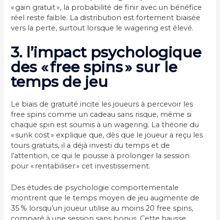
« gain gratuit », la probabilité de finir avec un bénéfice
réel reste faible. La distribution est fortement biaisée
vers la perte, surtout lorsque le wagering est élevé.
3. l’impact psychologique
des « free spins » sur le
temps de jeu
Le biais de gratuité incite les joueurs à percevoir les
free spins comme un cadeau sans risque, même si
chaque spin est soumis à un wagering. La théorie du
« sunk cost » explique que, dès que le joueur a reçu les
tours gratuits, il a déjà investi du temps et de
l’attention, ce qui le pousse à prolonger la session
pour « rentabiliser » cet investissement.
Des études de psychologie comportementale
montrent que le temps moyen de jeu augmente de
35 % lorsqu’un joueur utilise au moins 20 free spins,
comparé à une session sans bonus. Cette hausse