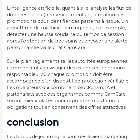
L’intelligence artificielle, quant à elle, analyse les flux de
données de jeu (fréquence, montant, utilisation des
promotions) pour identifier des patterns à risque. Un
algorithme de machine learning peut, par exemple,
détecter une hausse soudaine du temps de session
après l’obtention de free spins et envoyer une alerte
personnalisée via le chat GamCare.
Sur le plan réglementaire, les autorités européennes
commencent à envisager des exigences de « bonus
responsable », où chaque promotion doit être
accompagnée d’un dispositif de protection vérifiable.
Les opérateurs qui combinent blockchain, IA et
partenariats avec des organismes comme GamCare
seront mieux placés pour répondre à ces futures
obligations tout en conservant des offres attractives.
conclusion
Les bonus de jeu en ligne sont des leviers marketing