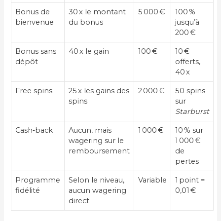
Bonus de
30 x le montant
5 000 €
100 %
bienvenue
du bonus
jusqu’à
200 €
Bonus sans
40 x le gain
100 €
10 €
dépôt
offerts,
40 x
Free spins
25 x les gains des
2 000 €
50 spins
spins
sur
Starburst
Cash‑back
Aucun, mais
1 000 €
10 % sur
wagering sur le
1 000 €
remboursement
de
pertes
Programme
Selon le niveau,
Variable
1 point =
fidélité
aucun wagering
0,01 €
direct