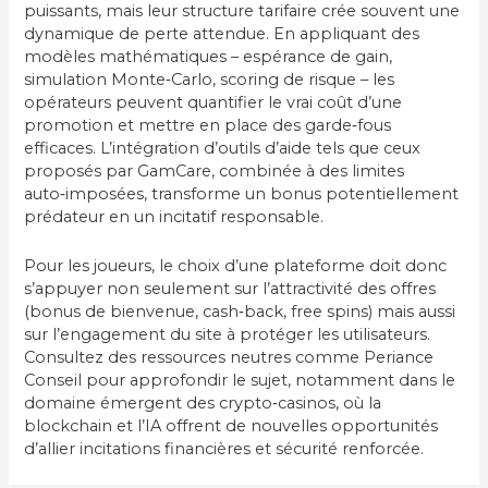
puissants, mais leur structure tarifaire crée souvent une
dynamique de perte attendue. En appliquant des
modèles mathématiques – espérance de gain,
simulation Monte‑Carlo, scoring de risque – les
opérateurs peuvent quantifier le vrai coût d’une
promotion et mettre en place des garde‑fous
efficaces. L’intégration d’outils d’aide tels que ceux
proposés par GamCare, combinée à des limites
auto‑imposées, transforme un bonus potentiellement
prédateur en un incitatif responsable.
Pour les joueurs, le choix d’une plateforme doit donc
s’appuyer non seulement sur l’attractivité des offres
(bonus de bienvenue, cash‑back, free spins) mais aussi
sur l’engagement du site à protéger les utilisateurs.
Consultez des ressources neutres comme Periance
Conseil pour approfondir le sujet, notamment dans le
domaine émergent des crypto‑casinos, où la
blockchain et l’IA offrent de nouvelles opportunités
d’allier incitations financières et sécurité renforcée.