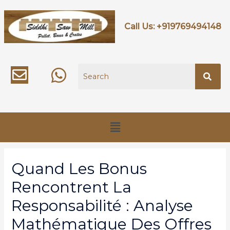
Call Us:
+919769494148
Quand Les Bonus
Rencontrent La
Responsabilité : Analyse
Mathématique Des Offres