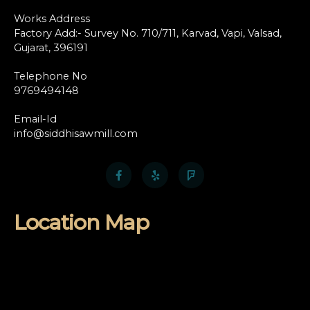
Works Address
Factory Add:- Survey No. 710/711, Karvad, Vapi, Valsad,
Gujarat, 396191
Telephone No
9769494148
Email-Id
info@siddhisawmill.com
Location Map