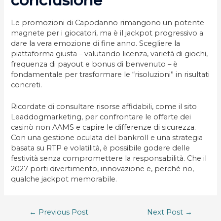
conclusione
Le promozioni di Capodanno rimangono un potente
magnete per i giocatori, ma è il jackpot progressivo a
dare la vera emozione di fine anno. Scegliere la
piattaforma giusta – valutando licenza, varietà di giochi,
frequenza di payout e bonus di benvenuto – è
fondamentale per trasformare le “risoluzioni” in risultati
concreti.
Ricordate di consultare risorse affidabili, come il sito
Leaddogmarketing, per confrontare le offerte dei
casinò non AAMS e capire le differenze di sicurezza.
Con una gestione oculata del bankroll e una strategia
basata su RTP e volatilità, è possibile godere delle
festività senza compromettere la responsabilità. Che il
2027 porti divertimento, innovazione e, perché no,
qualche jackpot memorabile.
←
Previous Post
Next Post
→