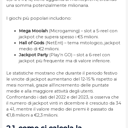
una somma potenzialmente milionaria.
I giochi più popolari includono:
Mega Moolah
(Microgaming) – slot a 5‑reel con
jackpot che supera spesso i €5 milioni.
Hall of Gods
(NetEnt) – tema mitologico, jackpot
medio di €2 milioni.
Jackpot Party
(Play’n GO) – slot a 6‑reel con
jackpot più frequente ma di valore inferiore.
Le statistiche mostrano che durante il periodo festivo
le vincite di jackpot aumentano del 12‑15 % rispetto ai
mesi normali, grazie all’incremento delle puntate
medie e alla maggiore attività degli utenti.
Confrontando i dati del 2022 e del 2023, si osserva che
il numero di jackpot vinti in dicembre è cresciuto da 34
a 41, mentre il valore medio dei premi è passato da
€1,8 milioni a €2,3 milioni.