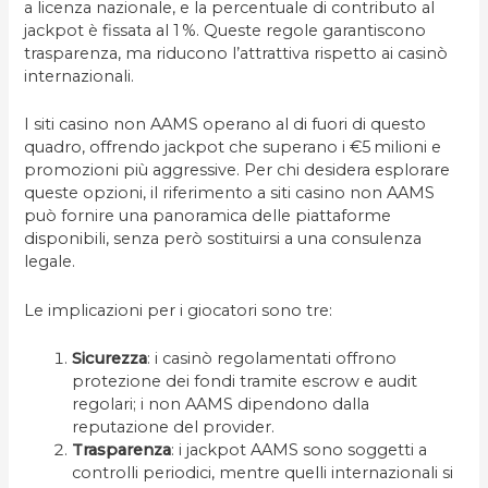
a licenza nazionale, e la percentuale di contributo al
jackpot è fissata al 1 %. Queste regole garantiscono
trasparenza, ma riducono l’attrattiva rispetto ai casinò
internazionali.
I siti casino non AAMS operano al di fuori di questo
quadro, offrendo jackpot che superano i €5 milioni e
promozioni più aggressive. Per chi desidera esplorare
queste opzioni, il riferimento a siti casino non AAMS
può fornire una panoramica delle piattaforme
disponibili, senza però sostituirsi a una consulenza
legale.
Le implicazioni per i giocatori sono tre:
Sicurezza
: i casinò regolamentati offrono
protezione dei fondi tramite escrow e audit
regolari; i non AAMS dipendono dalla
reputazione del provider.
Trasparenza
: i jackpot AAMS sono soggetti a
controlli periodici, mentre quelli internazionali si