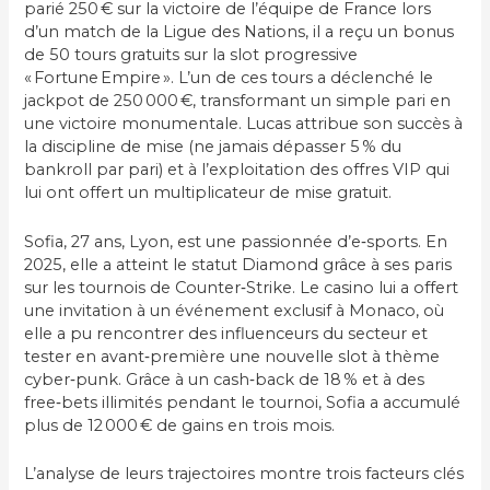
parié 250 € sur la victoire de l’équipe de France lors
d’un match de la Ligue des Nations, il a reçu un bonus
de 50 tours gratuits sur la slot progressive
« Fortune Empire ». L’un de ces tours a déclenché le
jackpot de 250 000 €, transformant un simple pari en
une victoire monumentale. Lucas attribue son succès à
la discipline de mise (ne jamais dépasser 5 % du
bankroll par pari) et à l’exploitation des offres VIP qui
lui ont offert un multiplicateur de mise gratuit.
Sofia, 27 ans, Lyon, est une passionnée d’e‑sports. En
2025, elle a atteint le statut Diamond grâce à ses paris
sur les tournois de Counter‑Strike. Le casino lui a offert
une invitation à un événement exclusif à Monaco, où
elle a pu rencontrer des influenceurs du secteur et
tester en avant‑première une nouvelle slot à thème
cyber‑punk. Grâce à un cash‑back de 18 % et à des
free‑bets illimités pendant le tournoi, Sofia a accumulé
plus de 12 000 € de gains en trois mois.
L’analyse de leurs trajectoires montre trois facteurs clés