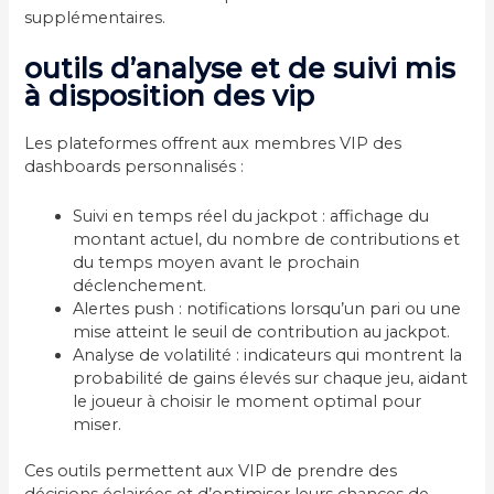
supplémentaires.
outils d’analyse et de suivi mis
à disposition des vip
Les plateformes offrent aux membres VIP des
dashboards personnalisés :
Suivi en temps réel du jackpot : affichage du
montant actuel, du nombre de contributions et
du temps moyen avant le prochain
déclenchement.
Alertes push : notifications lorsqu’un pari ou une
mise atteint le seuil de contribution au jackpot.
Analyse de volatilité : indicateurs qui montrent la
probabilité de gains élevés sur chaque jeu, aidant
le joueur à choisir le moment optimal pour
miser.
Ces outils permettent aux VIP de prendre des