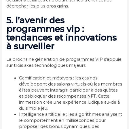
décisions éclairées et d’optimiser leurs chances de
décrocher les plus gros gains.
5. l’avenir des
programmes vip :
tendances et innovations
à surveiller
La prochaine génération de programmes VIP s’appuie
sur trois axes technologiques majeurs.
Gamification et métavers : les casinos
développent des salons virtuels où les membres
élites peuvent interagir, participer à des quêtes
et débloquer des récompenses NFT. Cette
immersion crée une expérience ludique au-delà
du simple jeu.
Intelligence artificielle : les algorithmes analysent
le comportement en millisecondes pour
proposer des bonus dynamiques, des