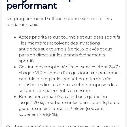
performant
Un programme VIP efficace repose sur trois piliers
fondamentaux.
Accès prioritaire aux tournois et aux paris sportifs
: les membres reçoivent des invitations
anticipées aux tournois à enjeux élevés et aux
paris en direct sur les grands événements
sportifs.
Gestion de compte dédiée et service client 24/7 :
chaque VIP dispose d’un gestionnaire personnel,
capable de régler les requêtes en temps réel,
d’ajuster les limites de mise et de proposer des
solutions de paiement sur mesure.
Bonus personnalisés : cash‑back quotidien
jusqu’à 20 %, free‑bets sur les paris sportifs, tours
gratuits sur les slots à RTP élevé (souvent
supérieur à 96,5 %).
Ces trois axes créent un cercle vertueux : plus le joueur