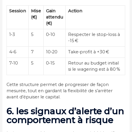
Session
Mise
Gain
Action
(€)
attendu
(€)
1‑3
5
0‑10
Respecter le stop‑loss à
-15 €
4‑6
7
10‑20
Take‑profit à +30 €
7‑10
5
0‑15
Retour au budget initial
si le wagering est à 80 %
Cette structure permet de progresser de façon
mesurée, tout en gardant la flexibilité de s’arrêter
avant d’épuiser le capital.
6. les signaux d’alerte d’un
comportement à risque