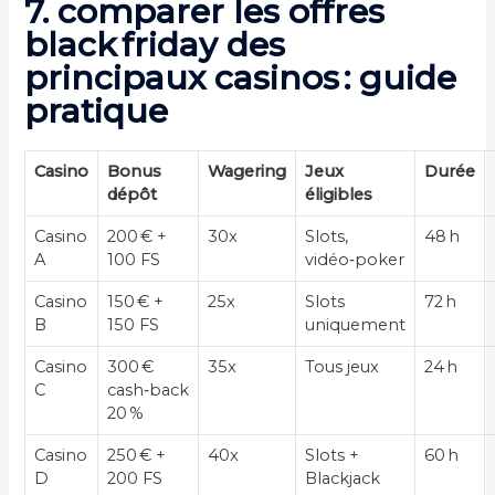
7. comparer les offres
black friday des
principaux casinos : guide
pratique
Casino
Bonus
Wagering
Jeux
Durée
dépôt
éligibles
Casino
200 € +
30x
Slots,
48 h
A
100 FS
vidéo‑poker
Casino
150 € +
25x
Slots
72 h
B
150 FS
uniquement
Casino
300 €
35x
Tous jeux
24 h
C
cash‑back
20 %
Casino
250 € +
40x
Slots +
60 h
D
200 FS
Blackjack