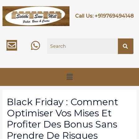
Call Us:
+919769494148
Black Friday : Comment
Optimiser Vos Mises Et
Profiter Des Bonus Sans
Prendre De Risques