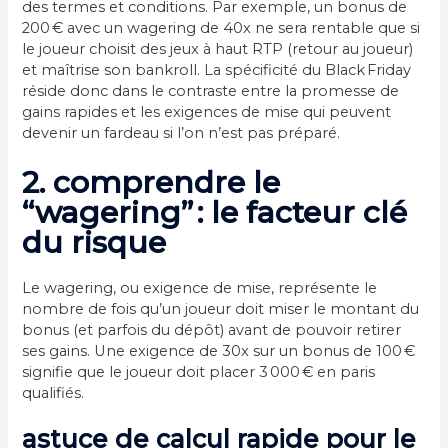
des termes et conditions. Par exemple, un bonus de
200 € avec un wagering de 40x ne sera rentable que si
le joueur choisit des jeux à haut RTP (retour au joueur)
et maîtrise son bankroll. La spécificité du Black Friday
réside donc dans le contraste entre la promesse de
gains rapides et les exigences de mise qui peuvent
devenir un fardeau si l’on n’est pas préparé.
2. comprendre le
“wagering” : le facteur clé
du risque
Le wagering, ou exigence de mise, représente le
nombre de fois qu’un joueur doit miser le montant du
bonus (et parfois du dépôt) avant de pouvoir retirer
ses gains. Une exigence de 30x sur un bonus de 100 €
signifie que le joueur doit placer 3 000 € en paris
qualifiés.
astuce de calcul rapide pour le