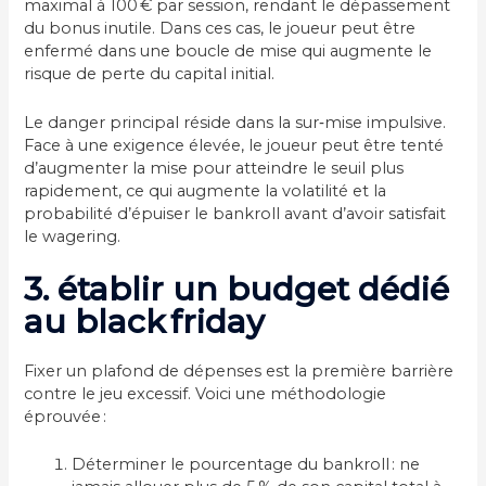
maximal à 100 € par session, rendant le dépassement
du bonus inutile. Dans ces cas, le joueur peut être
enfermé dans une boucle de mise qui augmente le
risque de perte du capital initial.
Le danger principal réside dans la sur‑mise impulsive.
Face à une exigence élevée, le joueur peut être tenté
d’augmenter la mise pour atteindre le seuil plus
rapidement, ce qui augmente la volatilité et la
probabilité d’épuiser le bankroll avant d’avoir satisfait
le wagering.
3. établir un budget dédié
au black friday
Fixer un plafond de dépenses est la première barrière
contre le jeu excessif. Voici une méthodologie
éprouvée :
Déterminer le pourcentage du bankroll : ne