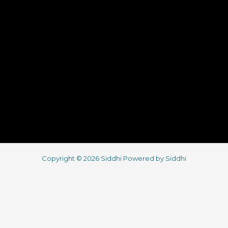
Copyright © 2026 Siddhi Powered by Siddhi