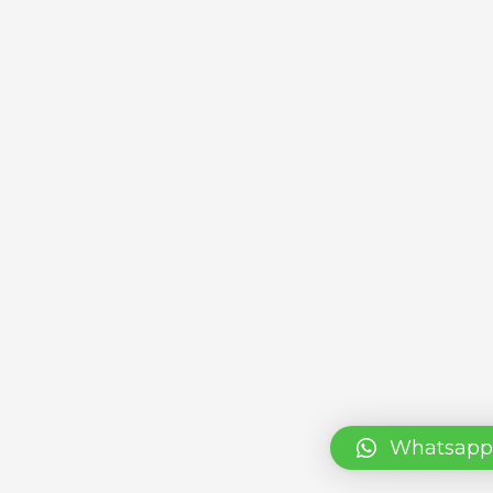
Whatsapp