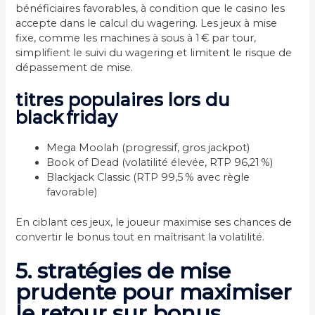
bénéficiaires favorables, à condition que le casino les
accepte dans le calcul du wagering. Les jeux à mise
fixe, comme les machines à sous à 1 € par tour,
simplifient le suivi du wagering et limitent le risque de
dépassement de mise.
titres populaires lors du
black friday
Mega Moolah (progressif, gros jackpot)
Book of Dead (volatilité élevée, RTP 96,21 %)
Blackjack Classic (RTP 99,5 % avec règle
favorable)
En ciblant ces jeux, le joueur maximise ses chances de
convertir le bonus tout en maîtrisant la volatilité.
5. stratégies de mise
prudente pour maximiser
le retour sur bonus