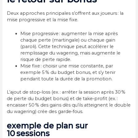
Deux approches principales s’offrent aux joueurs : la
mise progressive et la mise fixe.
Mise progressive : augmenter la mise après
chaque perte (martingale) ou chaque gain
(paroli). Cette technique peut accélérer le
remplissage du wagering, mais augmente le
risque de perte rapide.
Mise fixe : choisir une mise constante, par
exemple 5 % du budget bonus, et s’y tenir
pendant toute la durée de la promotion.
L’ajout de stop‑loss (ex. : arrêter la session après 30 %
de perte du budget bonus) et de take‑profit (ex. :
encaisser 50 % des gains dès qu’ils atteignent le double
du wagering) crée des garde‑fous.
exemple de plan sur
10 sessions