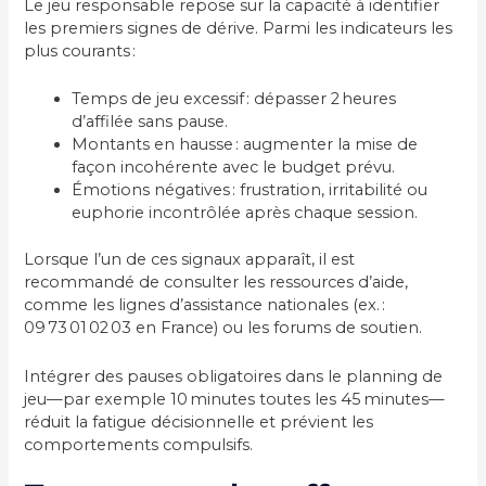
Le jeu responsable repose sur la capacité à identifier
les premiers signes de dérive. Parmi les indicateurs les
plus courants :
Temps de jeu excessif : dépasser 2 heures
d’affilée sans pause.
Montants en hausse : augmenter la mise de
façon incohérente avec le budget prévu.
Émotions négatives : frustration, irritabilité ou
euphorie incontrôlée après chaque session.
Lorsque l’un de ces signaux apparaît, il est
recommandé de consulter les ressources d’aide,
comme les lignes d’assistance nationales (ex. :
09 73 01 02 03 en France) ou les forums de soutien.
Intégrer des pauses obligatoires dans le planning de
jeu—par exemple 10 minutes toutes les 45 minutes—
réduit la fatigue décisionnelle et prévient les
comportements compulsifs.