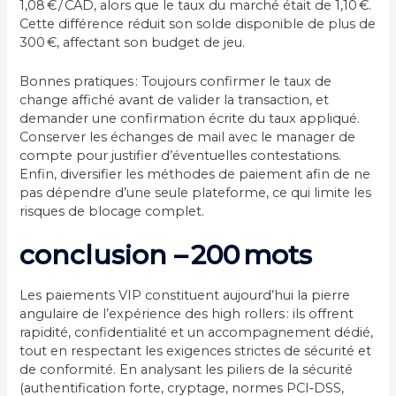
1,08 € / CAD, alors que le taux du marché était de 1,10 €.
Cette différence réduit son solde disponible de plus de
300 €, affectant son budget de jeu.
Bonnes pratiques : Toujours confirmer le taux de
change affiché avant de valider la transaction, et
demander une confirmation écrite du taux appliqué.
Conserver les échanges de mail avec le manager de
compte pour justifier d’éventuelles contestations.
Enfin, diversifier les méthodes de paiement afin de ne
pas dépendre d’une seule plateforme, ce qui limite les
risques de blocage complet.
conclusion – 200 mots
Les paiements VIP constituent aujourd’hui la pierre
angulaire de l’expérience des high rollers : ils offrent
rapidité, confidentialité et un accompagnement dédié,
tout en respectant les exigences strictes de sécurité et
de conformité. En analysant les piliers de la sécurité
(authentification forte, cryptage, normes PCI‑DSS,