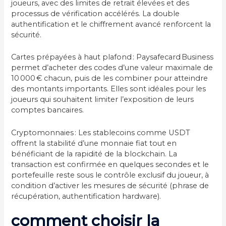
joueurs, avec des limites de retrait élevées et des
processus de vérification accélérés. La double
authentification et le chiffrement avancé renforcent la
sécurité.
Cartes prépayées à haut plafond : Paysafecard Business
permet d’acheter des codes d’une valeur maximale de
10 000 € chacun, puis de les combiner pour atteindre
des montants importants. Elles sont idéales pour les
joueurs qui souhaitent limiter l’exposition de leurs
comptes bancaires.
Cryptomonnaies : Les stablecoins comme USDT
offrent la stabilité d’une monnaie fiat tout en
bénéficiant de la rapidité de la blockchain. La
transaction est confirmée en quelques secondes et le
portefeuille reste sous le contrôle exclusif du joueur, à
condition d’activer les mesures de sécurité (phrase de
récupération, authentification hardware).
comment choisir la