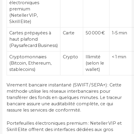
électroniques
premium
(Neteller VIP,
Skrill Elite)
Cartes prépayées à
Carte
50 000 €
1‑5 min
haut plafond
(Paysafecard Business)
Cryptomonnaies
Crypto
Illimité
< 1 min
(Bitcoin, Ethereum,
(selon le
stablecoins)
wallet)
Virement bancaire instantané (SWIFT / SEPA+) : Cette
méthode utilise les réseaux interbancaires pour
transférer des fonds en quelques minutes. Le traceur
bancaire assure une auditabilité complète, ce qui
rassure les services de conformité.
Portefeuilles électroniques premium : Neteller VIP et
Skrill Elite offrent des interfaces dédiées aux gros