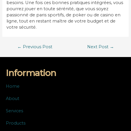
besoins. Une fois ces bonnes pratiques intégrées, vous
pourrez jouer en toute sérénité, que vous soyez
passionné de paris sportifs, de poker ou de casino en
ligne, tout en restant maître de votre budget et de
votre sécurité.
←
Previous Post
Next Post
→
Information
Home
About
Services
Products