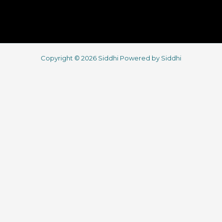
Copyright © 2026 Siddhi Powered by Siddhi