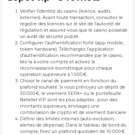
Vérifier l’identité du casino (licence, audits
externes). Avant toute transaction, consultez le
registre des licences sur le site de l’autorité de
régulation et assurez‑vous que le casino possède
un audit de sécurité publié.
Configurer l’authentification forte (app mobile,
token hardware). Téléchargez l’application
d’authentification recommandée par le casino,
liez‑la à votre compte et activez la
reconnaissance biométrique pour chaque
opération supérieure à 1 000 €.
Choisir le canal de paiement en fonction du
plafond souhaité. Si vous prévoyez un dépôt de
30 000 €, le virement SEPA+ ou le portefeuille
Neteller VIP sont les plus adaptés ; pour des
montants supérieurs, envisagez une
combinaison de crypto et de virement bancaire.
Définir des limites internes (auto‑exclusion,
alertes de dépense). Dans le tableau de bord du
compte, fixez un plafond quotidien de 10 000 €