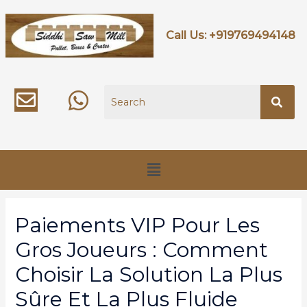
Call Us:
+919769494148
Paiements VIP Pour Les
Gros Joueurs : Comment
Choisir La Solution La Plus
Sûre Et La Plus Fluide