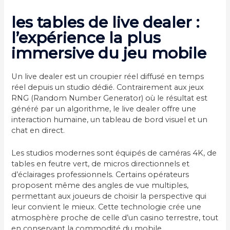
les tables de live dealer :
l’expérience la plus
immersive du jeu mobile
Un live dealer est un croupier réel diffusé en temps
réel depuis un studio dédié. Contrairement aux jeux
RNG (Random Number Generator) où le résultat est
généré par un algorithme, le live dealer offre une
interaction humaine, un tableau de bord visuel et un
chat en direct.
Les studios modernes sont équipés de caméras 4K, de
tables en feutre vert, de micros directionnels et
d’éclairages professionnels. Certains opérateurs
proposent même des angles de vue multiples,
permettant aux joueurs de choisir la perspective qui
leur convient le mieux. Cette technologie crée une
atmosphère proche de celle d’un casino terrestre, tout
en conservant la commodité du mobile.