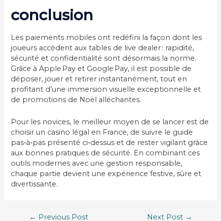
conclusion
Les paiements mobiles ont redéfini la façon dont les
joueurs accèdent aux tables de live dealer : rapidité,
sécurité et confidentialité sont désormais la norme.
Grâce à Apple Pay et Google Pay, il est possible de
déposer, jouer et retirer instantanément, tout en
profitant d’une immersion visuelle exceptionnelle et
de promotions de Noël alléchantes.
Pour les novices, le meilleur moyen de se lancer est de
choisir un casino légal en France, de suivre le guide
pas‑à‑pas présenté ci‑dessus et de rester vigilant grâce
aux bonnes pratiques de sécurité. En combinant ces
outils modernes avec une gestion responsable,
chaque partie devient une expérience festive, sûre et
divertissante.
←
Previous Post
Next Post
→