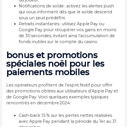
du joueur.
Notifications de solde : activez les alertes push
qui vous informent dès que le solde descend
sous un seuil prédéfini.
Retraits instantanés : utilisez Apple Pay ou
Google Pay pour récupérer vos gains en moins
de 30 secondes, évitant ainsi l’accumulation de
fonds inutiles sur le compte du casino.
bonus et promotions
spéciales noël pour les
paiements mobiles
Les opérateurs profitent de l’esprit festif pour offrir
des promotions ciblées aux utilisateurs d’Apple Pay et
de Google Pay. Voici quelques exemples typiques
rencontrés en décembre 2024 :
Cash‑back 15 % sur les pertes nettes réalisées
avec Apple Pay pendant la période du 1er au 31