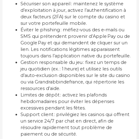
Sécuriser son appareil : maintenez le système
d’exploitation à jour, activez l’authentification à
deux facteurs (2FA) sur le compte du casino et
sur votre portefeuille mobile.
Éviter le phishing : méfiez‑vous des e‑mails ou
SMS qui prétendent provenir d’Apple Pay ou de
Google Pay et qui demandent de cliquer sur un
lien. Les notifications légitimes apparaissent
toujours dans l’application native du portefeuille.
Gestion responsable du jeu : fixez un temps de
jeu quotidien (ex. : 1 heure) et utilisez les outils
d’auto‑exclusion disponibles sur le site du casino
ou via Grandrabbindefrance, qui répertorie les
ressources d’aide.
Limites de dépôt : activez les plafonds
hebdomadaires pour éviter les dépenses
excessives pendant les fêtes.
Support client : privilégiez les casinos qui offrent
un service 24/7 par chat en direct, afin de
résoudre rapidement tout problème de
paiement ou de sécurité.