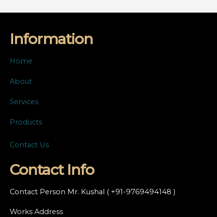
Information
Home
About
Services
Products
Contact Us
Contact Info
Contact Person Mr. Kushal ( +91-9769494148 )
Works Address