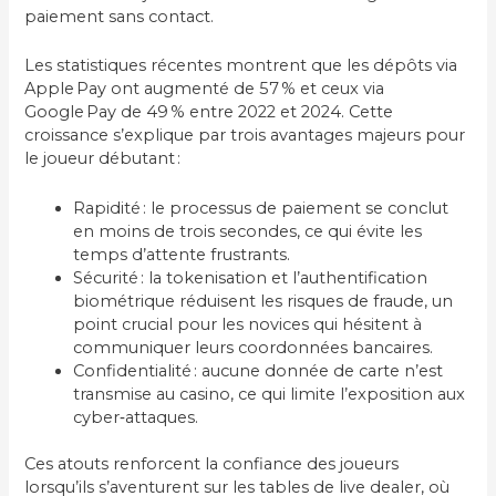
paiement sans contact.
Les statistiques récentes montrent que les dépôts via
Apple Pay ont augmenté de 57 % et ceux via
Google Pay de 49 % entre 2022 et 2024. Cette
croissance s’explique par trois avantages majeurs pour
le joueur débutant :
Rapidité : le processus de paiement se conclut
en moins de trois secondes, ce qui évite les
temps d’attente frustrants.
Sécurité : la tokenisation et l’authentification
biométrique réduisent les risques de fraude, un
point crucial pour les novices qui hésitent à
communiquer leurs coordonnées bancaires.
Confidentialité : aucune donnée de carte n’est
transmise au casino, ce qui limite l’exposition aux
cyber‑attaques.
Ces atouts renforcent la confiance des joueurs
lorsqu’ils s’aventurent sur les tables de live dealer, où