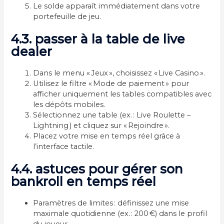
Le solde apparaît immédiatement dans votre
portefeuille de jeu.
4.3. passer à la table de live
dealer
Dans le menu « Jeux », choisissez « Live Casino ».
Utilisez le filtre « Mode de paiement » pour
afficher uniquement les tables compatibles avec
les dépôts mobiles.
Sélectionnez une table (ex. : Live Roulette –
Lightning ) et cliquez sur « Rejoindre ».
Placez votre mise en temps réel grâce à
l’interface tactile.
4.4. astuces pour gérer son
bankroll en temps réel
Paramètres de limites : définissez une mise
maximale quotidienne (ex. : 200 €) dans le profil