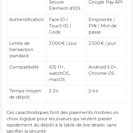
Secure
Google Pay API
Element d’iOS
Authentification
Face ID /
Empreinte /
Touch ID /
PIN / Mot de
Code
passe
Limite de
2 000 € / jour
2 500 € / jour
transaction
standard
Compatibilité
iOS 11+,
Android 5.0+,
watchOS,
Chrome OS
macOS
Temps moyen
2‑3 s
2‑4 s
de dépôt
Ces caractéristiques font des paiements mobiles un
choix logique pour les joueurs qui veulent passer
rapidement du dépôt à la table de live dealer, sans
sacrifier la sécurité.