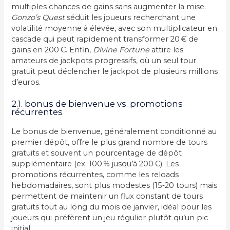
multiples chances de gains sans augmenter la mise.
Gonzo’s Quest
séduit les joueurs recherchant une
volatilité moyenne à élevée, avec son multiplicateur en
cascade qui peut rapidement transformer 20 € de
gains en 200 €. Enfin,
Divine Fortune
attire les
amateurs de jackpots progressifs, où un seul tour
gratuit peut déclencher le jackpot de plusieurs millions
d’euros.
2.1. bonus de bienvenue vs. promotions
récurrentes
Le bonus de bienvenue, généralement conditionné au
premier dépôt, offre le plus grand nombre de tours
gratuits et souvent un pourcentage de dépôt
supplémentaire (ex. 100 % jusqu’à 200 €). Les
promotions récurrentes, comme les reloads
hebdomadaires, sont plus modestes (15‑20 tours) mais
permettent de maintenir un flux constant de tours
gratuits tout au long du mois de janvier, idéal pour les
joueurs qui préfèrent un jeu régulier plutôt qu’un pic
initial.