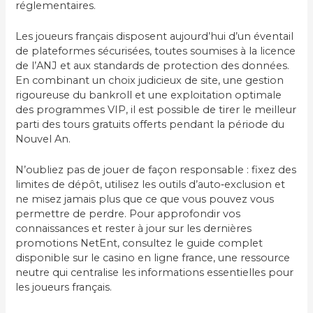
réglementaires.
Les joueurs français disposent aujourd’hui d’un éventail
de plateformes sécurisées, toutes soumises à la licence
de l’ANJ et aux standards de protection des données.
En combinant un choix judicieux de site, une gestion
rigoureuse du bankroll et une exploitation optimale
des programmes VIP, il est possible de tirer le meilleur
parti des tours gratuits offerts pendant la période du
Nouvel An.
N’oubliez pas de jouer de façon responsable : fixez des
limites de dépôt, utilisez les outils d’auto‑exclusion et
ne misez jamais plus que ce que vous pouvez vous
permettre de perdre. Pour approfondir vos
connaissances et rester à jour sur les dernières
promotions NetEnt, consultez le guide complet
disponible sur le casino en ligne france, une ressource
neutre qui centralise les informations essentielles pour
les joueurs français.