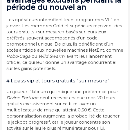
période du nouvel an
Les opérateurs intensifient leurs programmes VIP en
janvier. Les membres Gold et supérieurs reçoivent des
tours gratuits « sur mesure » basés sur leurs jeux
préférés, souvent accompagnés d’un code
promotionnel unique. De plus, ils bénéficient d’un
accès anticipé aux nouvelles machines NetEnt, comme
Robo‑Gaga
ou
Wild Swarm
, avant leur lancement
officiel, ce qui leur donne un avantage concurrentiel
sur les gains potentiels.
4.1. pass vip et tours gratuits “sur mesure”
Un joueur Platinum qui indique une préférence pour
Divine Fortune
peut recevoir chaque mois 20 tours
gratuits exclusivement sur ce titre, avec un
multiplicateur de mise qui atteint 0,50 €. Cette
personnalisation augmente la probabilité de toucher
le jackpot progressif, car le joueur concentre son
activité sur le jeu le plus rémunérateur pour lui.