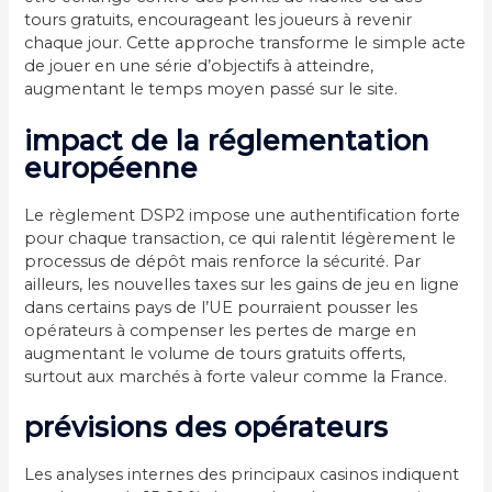
tours gratuits, encourageant les joueurs à revenir
chaque jour. Cette approche transforme le simple acte
de jouer en une série d’objectifs à atteindre,
augmentant le temps moyen passé sur le site.
impact de la réglementation
européenne
Le règlement DSP2 impose une authentification forte
pour chaque transaction, ce qui ralentit légèrement le
processus de dépôt mais renforce la sécurité. Par
ailleurs, les nouvelles taxes sur les gains de jeu en ligne
dans certains pays de l’UE pourraient pousser les
opérateurs à compenser les pertes de marge en
augmentant le volume de tours gratuits offerts,
surtout aux marchés à forte valeur comme la France.
prévisions des opérateurs
Les analyses internes des principaux casinos indiquent