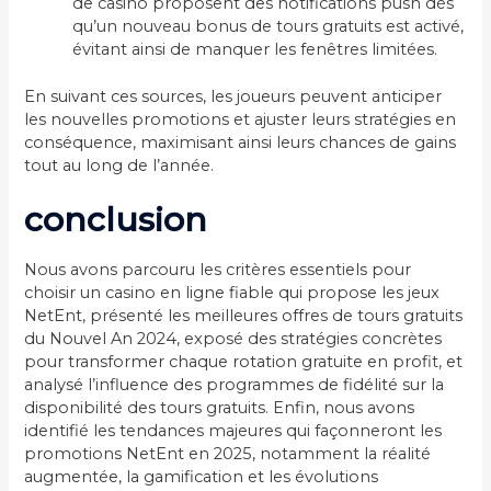
de casino proposent des notifications push dès
qu’un nouveau bonus de tours gratuits est activé,
évitant ainsi de manquer les fenêtres limitées.
En suivant ces sources, les joueurs peuvent anticiper
les nouvelles promotions et ajuster leurs stratégies en
conséquence, maximisant ainsi leurs chances de gains
tout au long de l’année.
conclusion
Nous avons parcouru les critères essentiels pour
choisir un casino en ligne fiable qui propose les jeux
NetEnt, présenté les meilleures offres de tours gratuits
du Nouvel An 2024, exposé des stratégies concrètes
pour transformer chaque rotation gratuite en profit, et
analysé l’influence des programmes de fidélité sur la
disponibilité des tours gratuits. Enfin, nous avons
identifié les tendances majeures qui façonneront les
promotions NetEnt en 2025, notamment la réalité
augmentée, la gamification et les évolutions