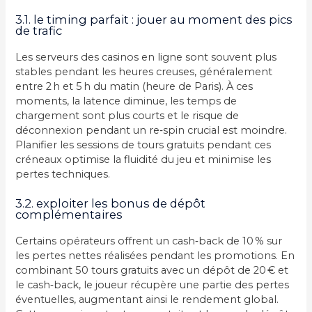
3.1. le timing parfait : jouer au moment des pics
de trafic
Les serveurs des casinos en ligne sont souvent plus
stables pendant les heures creuses, généralement
entre 2 h et 5 h du matin (heure de Paris). À ces
moments, la latence diminue, les temps de
chargement sont plus courts et le risque de
déconnexion pendant un re‑spin crucial est moindre.
Planifier les sessions de tours gratuits pendant ces
créneaux optimise la fluidité du jeu et minimise les
pertes techniques.
3.2. exploiter les bonus de dépôt
complémentaires
Certains opérateurs offrent un cash‑back de 10 % sur
les pertes nettes réalisées pendant les promotions. En
combinant 50 tours gratuits avec un dépôt de 20 € et
le cash‑back, le joueur récupère une partie des pertes
éventuelles, augmentant ainsi le rendement global.