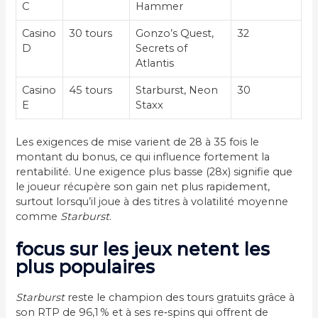
C
Hammer
Casino
30 tours
Gonzo’s Quest,
32
D
Secrets of
Atlantis
Casino
45 tours
Starburst, Neon
30
E
Staxx
Les exigences de mise varient de 28 à 35 fois le
montant du bonus, ce qui influence fortement la
rentabilité. Une exigence plus basse (28x) signifie que
le joueur récupère son gain net plus rapidement,
surtout lorsqu’il joue à des titres à volatilité moyenne
comme
Starburst
.
focus sur les jeux netent les
plus populaires
Starburst
reste le champion des tours gratuits grâce à
son RTP de 96,1 % et à ses re‑spins qui offrent de