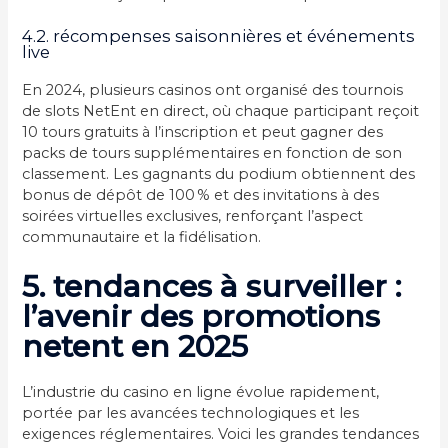
4.2. récompenses saisonnières et événements
live
En 2024, plusieurs casinos ont organisé des tournois
de slots NetEnt en direct, où chaque participant reçoit
10 tours gratuits à l’inscription et peut gagner des
packs de tours supplémentaires en fonction de son
classement. Les gagnants du podium obtiennent des
bonus de dépôt de 100 % et des invitations à des
soirées virtuelles exclusives, renforçant l’aspect
communautaire et la fidélisation.
5. tendances à surveiller :
l’avenir des promotions
netent en 2025
L’industrie du casino en ligne évolue rapidement,
portée par les avancées technologiques et les
exigences réglementaires. Voici les grandes tendances