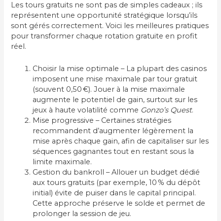
Les tours gratuits ne sont pas de simples cadeaux ; ils
représentent une opportunité stratégique lorsqu’ils
sont gérés correctement. Voici les meilleures pratiques
pour transformer chaque rotation gratuite en profit
réel.
Choisir la mise optimale – La plupart des casinos
imposent une mise maximale par tour gratuit
(souvent 0,50 €). Jouer à la mise maximale
augmente le potentiel de gain, surtout sur les
jeux à haute volatilité comme
Gonzo’s Quest
.
Mise progressive – Certaines stratégies
recommandent d’augmenter légèrement la
mise après chaque gain, afin de capitaliser sur les
séquences gagnantes tout en restant sous la
limite maximale.
Gestion du bankroll – Allouer un budget dédié
aux tours gratuits (par exemple, 10 % du dépôt
initial) évite de puiser dans le capital principal.
Cette approche préserve le solde et permet de
prolonger la session de jeu.