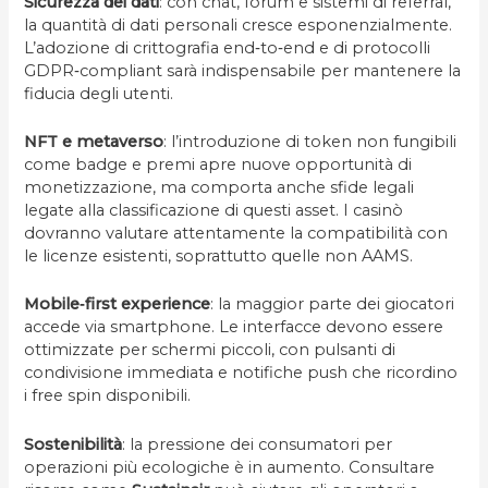
Sicurezza dei dati
: con chat, forum e sistemi di referral,
la quantità di dati personali cresce esponenzialmente.
L’adozione di crittografia end‑to‑end e di protocolli
GDPR‑compliant sarà indispensabile per mantenere la
fiducia degli utenti.
NFT e metaverso
: l’introduzione di token non fungibili
come badge e premi apre nuove opportunità di
monetizzazione, ma comporta anche sfide legali
legate alla classificazione di questi asset. I casinò
dovranno valutare attentamente la compatibilità con
le licenze esistenti, soprattutto quelle non AAMS.
Mobile‑first experience
: la maggior parte dei giocatori
accede via smartphone. Le interfacce devono essere
ottimizzate per schermi piccoli, con pulsanti di
condivisione immediata e notifiche push che ricordino
i free spin disponibili.
Sostenibilità
: la pressione dei consumatori per
operazioni più ecologiche è in aumento. Consultare