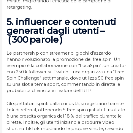
mirate, migliorando l’efficacia delle campagne di
retargeting.
5. influencer e contenuti
generati dagli utenti –
( 300 parole )
Le partnership con streamer di giochi d’azzardo
hanno rivoluzionato la promozione dei free spin. Un
esempio è la collaborazione con “LucaSpin”, un creator
con 250 k follower su Twitch. Luca organizza una “Free
Spin Challenge” settimanale, dove utilizza 50 free spin
su una slot a tema sport, commentando in diretta le
probabilità di vincita e il valore dell’RTP.
Gli spettatori, spinti dalla curiosità, si registrano tramite
link di referral, ottenendo 5 free spin gratuiti. Il risultato
è una crescita organica del 18 % del traffico durante le
dirette. Inoltre, gli utenti iniziano a produrre video
short su TikTok mostrando le proprie vincite, creando