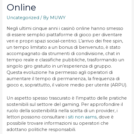
Online
Uncategorized
/ By
MUWY
Negli ultimi cinque anni i casinò online hanno smesso
di essere semplici piattaforme di gioco per diventare
veri e propri spazi social‑centrici. L’arrivo dei free spin,
un tempo limitato a un bonus di benvenuto, è stato
accompagnato da strumenti di condivisione, chat in
tempo reale e classifiche pubbliche, trasformando un
singolo giro gratuito in un’esperienza di gruppo.
Questa evoluzione ha permesso agli operatori di
aumentare il tempo di permanenza, la frequenza di
gioco e, soprattutto, il valore medio per utente (ARPU).
Un aspetto spesso trascurato è l’impatto delle pratiche
sostenibili sul settore del gaming. Per approfondire il
ruolo della sostenibilità nella scelta di un provider, i
lettori possono consultare i
siti non aams
, dove è
possibile trovare informazioni su operatori che
adottano politiche responsabili.