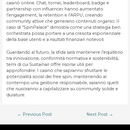
casinò online. Chat, tornei, leaderboard, badge e
partnership con influencer hanno aumentato
l’engagement, la retention e l’ARPU, creando
community attive che generano contenuti organici. Il
caso di “SpinPalace” dimostra come una strategia ben
orchestrata possa portare a una crescita esponenziale
della base utenti e a risultati finanziari notevoli.
Guardando al futuro, la sfida sarà mantenere l’equilibrio
tra innovazione, conformità normativa e sostenibilità,
temi di cui Sustainair offre risorse utili per
approfondire. I casinò che sapranno sfruttare le
potenzialità social dei free spin, mantenendo al
contempo una gestione responsabile, saranno quelli
che riusciranno a capitalizzare su community solide e
durature.
←
Previous Post
Next Post
→