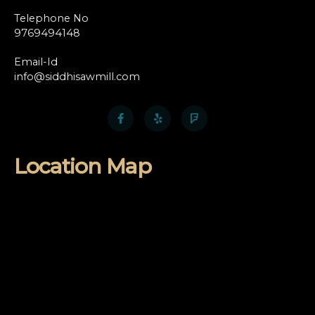
Telephone No
9769494148
Email-Id
info@siddhisawmill.com
Location Map