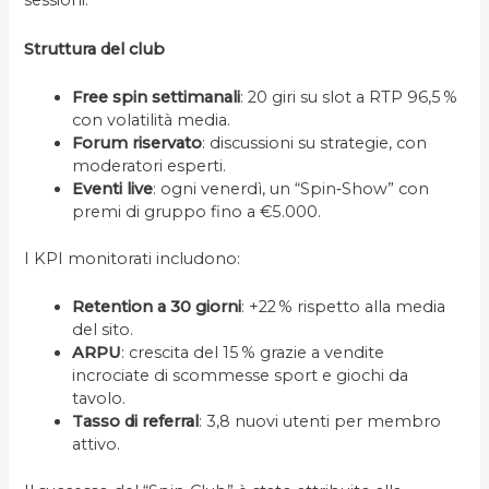
sessioni.
Struttura del club
Free spin settimanali
: 20 giri su slot a RTP 96,5 %
con volatilità media.
Forum riservato
: discussioni su strategie, con
moderatori esperti.
Eventi live
: ogni venerdì, un “Spin‑Show” con
premi di gruppo fino a €5.000.
I KPI monitorati includono:
Retention a 30 giorni
: +22 % rispetto alla media
del sito.
ARPU
: crescita del 15 % grazie a vendite
incrociate di scommesse sport e giochi da
tavolo.
Tasso di referral
: 3,8 nuovi utenti per membro
attivo.