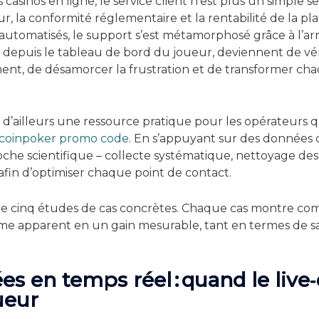
asinos en ligne, le service client n’est plus un simple servi
r, la conformité réglementaire et la rentabilité de la p
automatisés, le support s’est métamorphosé grâce à l’arri
l depuis le tableau de bord du joueur, deviennent de vér
ent, de désamorcer la frustration et de transformer ch
e d’ailleurs une ressource pratique pour les opérateurs q
coinpoker promo code
. En s’appuyant sur des données c
he scientifique – collecte systématique, nettoyage des
fin d’optimiser chaque point de contact.
r de cinq études de cas concrètes. Chaque cas montre com
ème apparent en un gain mesurable, tant en termes de sa
es en temps réel : quand le live‑
ueur