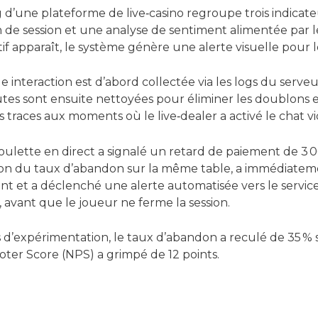
d’une plateforme de live‑casino regroupe trois indicate
 de session et une analyse de sentiment alimentée par l
f apparaît, le système génère une alerte visuelle pour l
 interaction est d’abord collectée via les logs du serveu
es sont ensuite nettoyées pour éliminer les doublons et
s traces aux moments où le live‑dealer a activé le chat vi
ulette en direct a signalé un retard de paiement de 3 0
on du taux d’abandon sur la même table, a immédiatem
ment et a déclenché une alerte automatisée vers le servic
avant que le joueur ne ferme la session.
ois d’expérimentation, le taux d’abandon a reculé de 35 % 
moter Score (NPS) a grimpé de 12 points.