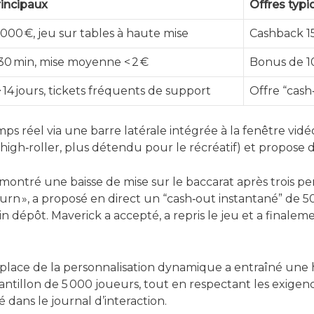
rincipaux
Offres typi
 000 €, jeu sur tables à haute mise
Cashback 15
 30 min, mise moyenne < 2 €
Bonus de 10
> 14 jours, tickets fréquents de support
Offre “cash
mps réel via une barre latérale intégrée à la fenêtre vidé
 high‑roller, plus détendu pour le récréatif) et propose de
a montré une baisse de mise sur le baccarat après trois pe
hurn », a proposé en direct un “cash‑out instantané” de
 dépôt. Maverick a accepté, a repris le jeu et a finaleme
 en place de la personnalisation dynamique a entraîné u
hantillon de 5 000 joueurs, tout en respectant les exig
 dans le journal d’interaction.