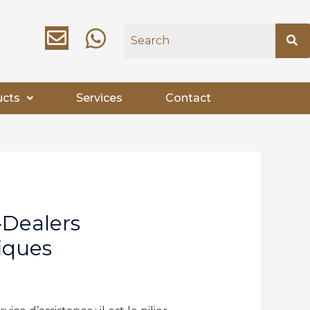
ucts
Services
Contact
‑Dealers
iques