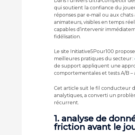
Dans l’univers ultra‑compétitif des c
qui soutient la confiance du joueu
réponses par e‑mail ou aux chats 
animateurs, visibles en temps rée
capables d’intervenir immédiatem
fidélisation.
Le site Initiative5Pour100 propos
meilleures pratiques du secteur :
de support appliquent une approc
comportementales et tests A/B – a
Cet article suit le fil conducteu
analytiques, a converti un probl
récurrent.
1. analyse de donné
friction avant le jo