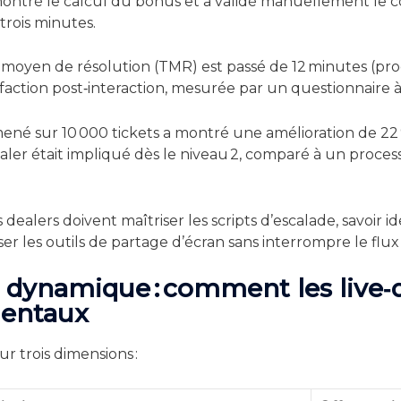
a montré le calcul du bonus et a validé manuellement le
trois minutes.
s moyen de résolution (TMR) est passé de 12 minutes (pro
sfaction post‑interaction, mesurée par un questionnaire à 5
 mené sur 10 000 tickets a montré une amélioration de 22
ealer était impliqué dès le niveau 2, comparé à un proc
 dealers doivent maîtriser les scripts d’escalade, savoir id
ser les outils de partage d’écran sans interrompre le flux
 dynamique : comment les live‑de
mentaux
r trois dimensions :