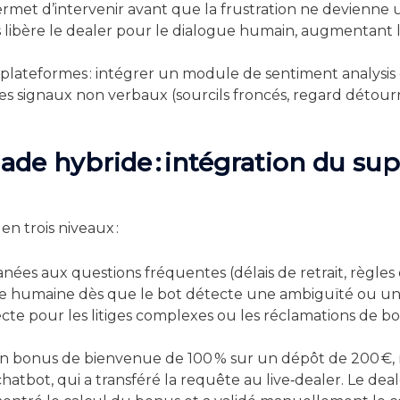
permet d’intervenir avant que la frustration ne devienne u
s libère le dealer pour le dialogue humain, augmentant 
ateformes : intégrer un module de sentiment analysis d
es signaux non verbaux (sourcils froncés, regard détourné
alade hybride : intégration du s
en trois niveaux :
nées aux questions fréquentes (délais de retrait, règles 
ge humaine dès que le bot détecte une ambiguïté ou un 
ecte pour les litiges complexes ou les réclamations de b
n bonus de bienvenue de 100 % sur un dépôt de 200 €, ma
 chatbot, qui a transféré la requête au live‑dealer. Le d