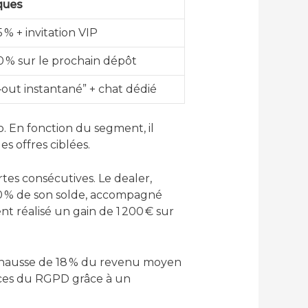
ques
 % + invitation VIP
 % sur le prochain dépôt
‑out instantané” + chat dédié
o. En fonction du segment, il
s offres ciblées.
rtes consécutives. Le dealer,
 50 % de son solde, accompagné
nt réalisé un gain de 1 200 € sur
ne hausse de 18 % du revenu moyen
ences du RGPD grâce à un