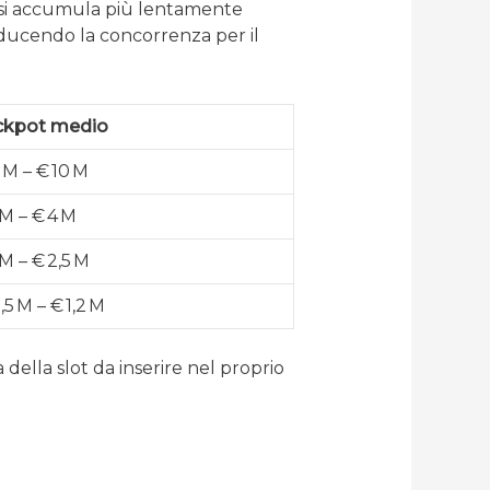
r si accumula più lentamente
iducendo la concorrenza per il
ckpot medio
 M – € 10 M
 M – € 4 M
 M – € 2,5 M
,5 M – € 1,2 M
della slot da inserire nel proprio