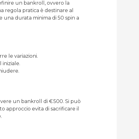
efinire un bankroll, ovvero la
 regola pratica è destinare al
re una durata minima di 50 spin a
re le variazioni.
iniziale.
chiudere.
ere un bankroll di € 500. Si può
 approccio evita di sacrificare il
.