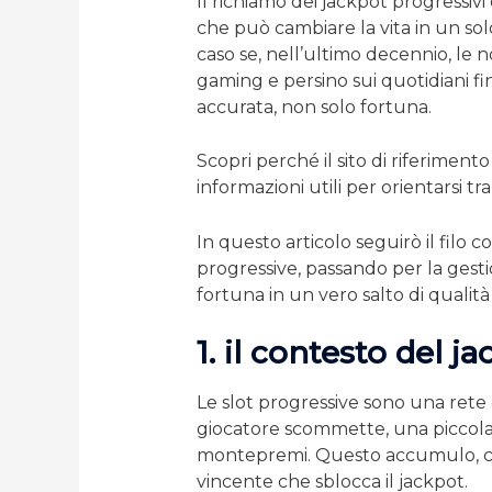
Il richiamo dei jackpot progressiv
che può cambiare la vita in un sol
caso se, nell’ultimo decennio, le no
gaming e persino sui quotidiani fi
accurata, non solo fortuna.
Scopri perché il sito di riferimen
informazioni utili per orientarsi t
In questo articolo seguirò il filo
progressive, passando per la gesti
fortuna in un vero salto di qualità 
1. il contesto del 
Le slot progressive sono una rete
giocatore scommette, una piccola 
montepremi. Questo accumulo, chi
vincente che sblocca il jackpot.