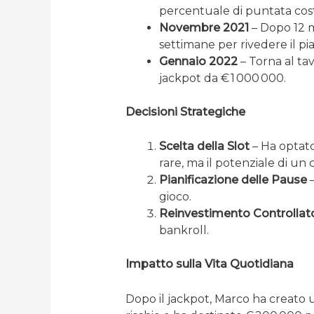
percentuale di puntata cos
Novembre 2021
– Dopo 12 me
settimane per rivedere il pi
Gennaio 2022
– Torna al tav
jackpot da € 1 000 000.
Decisioni Strategiche
Scelta della Slot
– Ha optato
rare, ma il potenziale di un
Pianificazione delle Pause
–
gioco.
Reinvestimento Controllat
bankroll.
Impatto sulla Vita Quotidiana
Dopo il jackpot, Marco ha creato 