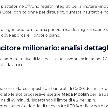
 piattaforme offrono registri integrati per annotare vinci
 Excel con colonne per data, slot, puntata, risultato e no
di Egan può fornire una panoramica dei migliori casinò si
 dove applicare il proprio piano.
incitore milionario: analisi dettag
ato amministrativo di Milano. La sua avventura inizia nel 
ta da amici.
razione. Marco imposta un bankroll di € 300, destinando 
iato le slot progressive, sceglie
Mega Moolah
per la sua
na di 45 minuti, rispettando il limite di € 2 per spin.
break‑even” e decide di reinvestire il 30 % delle vincite