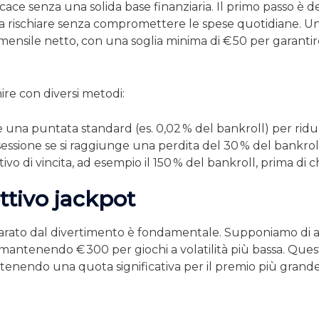
cace senza una solida base finanziaria. Il primo passo è d
 a rischiare senza compromettere le spese quotidiane. Una
mensile netto, con una soglia minima di € 50 per garanti
re con diversi metodi:
re una puntata standard (es. 0,02 % del bankroll) per ridur
sessione se si raggiunge una perdita del 30 % del bankroll 
ttivo di vincita, ad esempio il 150 % del bankroll, prima di 
ttivo jackpot
arato dal divertimento è fondamentale. Supponiamo di av
mantenendo € 300 per giochi a volatilità più bassa. Questo
enendo una quota significativa per il premio più grande