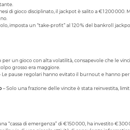
tante.
si di gioco disciplinato, il jackpot è salito a € 1 200 000
ano.
olo, imposta un “take‑profit” al 120 % del bankroll jackpot
 per un gioco con alta volatilità, consapevole che le vinc
 colpo grosso era maggiore.
 Le pause regolari hanno evitato il burnout e hanno perm
o
– Solo una frazione delle vincite è stata reinvestita, limita
una “cassa di emergenza” di € 150 000, ha investito € 30