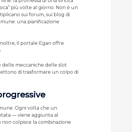
nline: la promessa di una vincita
oca” più volte al giorno. Non è un
tiplicano sui forum, sui blog di
comune: una pianificazione
 Inoltre, il portale Egan offre
.
e delle meccaniche delle slot
rmettono di trasformare un colpo di
 progressive
comune. Ogni volta che un
ntata — viene aggiunta al
 non colpisce la combinazione