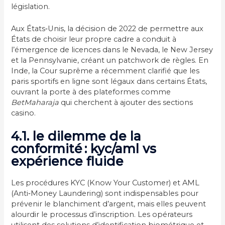
législation.
Aux États‑Unis, la décision de 2022 de permettre aux
États de choisir leur propre cadre a conduit à
l’émergence de licences dans le Nevada, le New Jersey
et la Pennsylvanie, créant un patchwork de règles. En
Inde, la Cour suprême a récemment clarifié que les
paris sportifs en ligne sont légaux dans certains États,
ouvrant la porte à des plateformes comme
BetMaharaja
qui cherchent à ajouter des sections
casino.
4.1. le dilemme de la
conformité : kyc/aml vs
expérience fluide
Les procédures KYC (Know Your Customer) et AML
(Anti‑Money Laundering) sont indispensables pour
prévenir le blanchiment d’argent, mais elles peuvent
alourdir le processus d’inscription. Les opérateurs