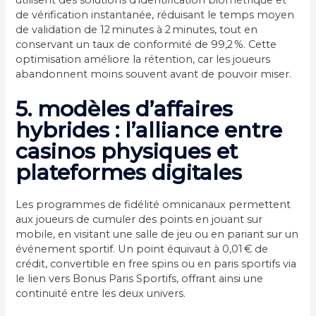
utilisent des solutions d’identification biométrique et
de vérification instantanée, réduisant le temps moyen
de validation de 12 minutes à 2 minutes, tout en
conservant un taux de conformité de 99,2 %. Cette
optimisation améliore la rétention, car les joueurs
abandonnent moins souvent avant de pouvoir miser.
5. modèles d’affaires
hybrides : l’alliance entre
casinos physiques et
plateformes digitales
Les programmes de fidélité omnicanaux permettent
aux joueurs de cumuler des points en jouant sur
mobile, en visitant une salle de jeu ou en pariant sur un
événement sportif. Un point équivaut à 0,01 € de
crédit, convertible en free spins ou en paris sportifs via
le lien vers Bonus Paris Sportifs, offrant ainsi une
continuité entre les deux univers.