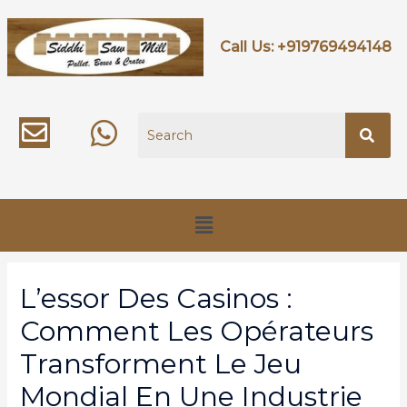
Call Us:
+919769494148
L’essor Des Casinos :
Comment Les Opérateurs
Transforment Le Jeu
Mondial En Une Industrie