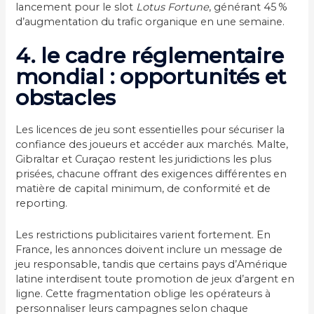
lancement pour le slot
Lotus Fortune
, générant 45 %
d’augmentation du trafic organique en une semaine.
4. le cadre réglementaire
mondial : opportunités et
obstacles
Les licences de jeu sont essentielles pour sécuriser la
confiance des joueurs et accéder aux marchés. Malte,
Gibraltar et Curaçao restent les juridictions les plus
prisées, chacune offrant des exigences différentes en
matière de capital minimum, de conformité et de
reporting.
Les restrictions publicitaires varient fortement. En
France, les annonces doivent inclure un message de
jeu responsable, tandis que certains pays d’Amérique
latine interdisent toute promotion de jeux d’argent en
ligne. Cette fragmentation oblige les opérateurs à
personnaliser leurs campagnes selon chaque