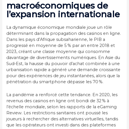
macroéconomiques de
l’expansion internationale
La dynamique économique mondiale joue un rôle
déterminant dans la propagation des casinos en ligne.
Dans les pays d’Afrique subsaharienne, le PIB a
progressé en moyenne de 5 % par an entre 2018 et
2023, créant une classe moyenne qui consomme
davantage de divertissements numériques. En Asie du
Sud‑Est, la hausse du pouvoir d’achat combinée à une
urbanisation rapide a généré une demande croissante
pour des expériences de jeu instantanées, alors que la
pénétration du smartphone dépasse les 70 %.
La pandémie a renforcé cette tendance. En 2020, les
revenus des casinos en ligne ont bondi de 32 % à
l’échelle mondiale, selon les rapports de la eGaming
Review. Les restrictions sanitaires ont poussé les
joueurs à rechercher des alternatives virtuelles, tandis
que les opérateurs ont investi dans des plateformes