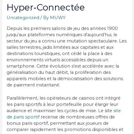
Hyper‑connectée
Uncategorized
/ By
MUWY
Depuis les premiers salons de jeu des années 1900
jusqu’aux plateformes numériques d’aujourd’hui, le
secteur du jeu a connu une mutation spectaculaire. Les
salles terrestres, jadis limitées aux capitales et aux
destinations touristiques, ont cédé la place à des
environnements virtuels accessibles depuis un
smartphone. Cette évolution s’est accélérée avec la
généralisation du haut débit, la proliferation des
appareils mobiles et la démocratisation des solutions
de paiement instantané.
Parallèlement, les opérateurs de casinos ont intégré
les paris sportifs à leur portefeuille pour élargir leur
audience et maximiser les cycles de mise. Le site
site
de paris sportif
recense de nombreuses offres de
bonus paris sportif, permettant aux joueurs de
comparer rapidement les promotions disponibles et