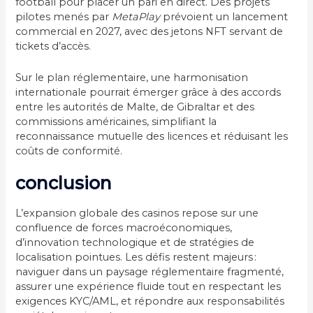
football pour placer un pari en direct. Des projets
pilotes menés par
MetaPlay
prévoient un lancement
commercial en 2027, avec des jetons NFT servant de
tickets d’accès.
Sur le plan réglementaire, une harmonisation
internationale pourrait émerger grâce à des accords
entre les autorités de Malte, de Gibraltar et des
commissions américaines, simplifiant la
reconnaissance mutuelle des licences et réduisant les
coûts de conformité.
conclusion
L’expansion globale des casinos repose sur une
confluence de forces macroéconomiques,
d’innovation technologique et de stratégies de
localisation pointues. Les défis restent majeurs :
naviguer dans un paysage réglementaire fragmenté,
assurer une expérience fluide tout en respectant les
exigences KYC/AML, et répondre aux responsabilités