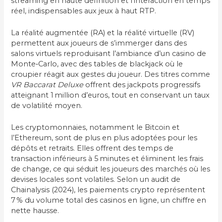
streaming en haute définition et l’interaction en temps
réel, indispensables aux jeux à haut RTP.
La réalité augmentée (RA) et la réalité virtuelle (RV)
permettent aux joueurs de s’immerger dans des
salons virtuels reproduisant l’ambiance d’un casino de
Monte‑Carlo, avec des tables de blackjack où le
croupier réagit aux gestes du joueur. Des titres comme
VR Baccarat Deluxe
offrent des jackpots progressifs
atteignant 1 million d’euros, tout en conservant un taux
de volatilité moyen.
Les cryptomonnaies, notamment le Bitcoin et
l’Ethereum, sont de plus en plus adoptées pour les
dépôts et retraits. Elles offrent des temps de
transaction inférieurs à 5 minutes et éliminent les frais
de change, ce qui séduit les joueurs des marchés où les
devises locales sont volatiles. Selon un audit de
Chainalysis (2024), les paiements crypto représentent
7 % du volume total des casinos en ligne, un chiffre en
nette hausse.