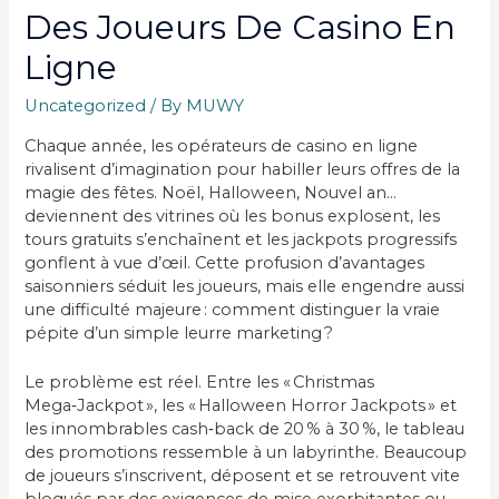
Des Joueurs De Casino En
Ligne
Uncategorized
/ By
MUWY
Chaque année, les opérateurs de casino en ligne
rivalisent d’imagination pour habiller leurs offres de la
magie des fêtes. Noël, Halloween, Nouvel an…
deviennent des vitrines où les bonus explosent, les
tours gratuits s’enchaînent et les jackpots progressifs
gonflent à vue d’œil. Cette profusion d’avantages
saisonniers séduit les joueurs, mais elle engendre aussi
une difficulté majeure : comment distinguer la vraie
pépite d’un simple leurre marketing ?
Le problème est réel. Entre les « Christmas
Mega‑Jackpot », les « Halloween Horror Jackpots » et
les innombrables cash‑back de 20 % à 30 %, le tableau
des promotions ressemble à un labyrinthe. Beaucoup
de joueurs s’inscrivent, déposent et se retrouvent vite