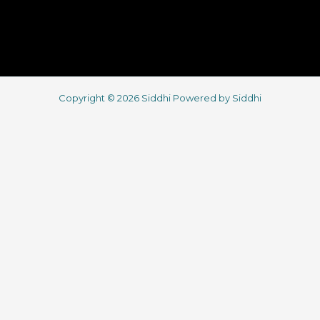
Copyright © 2026 Siddhi Powered by Siddhi