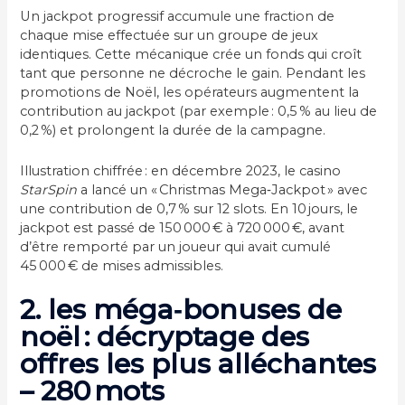
Un jackpot progressif accumule une fraction de
chaque mise effectuée sur un groupe de jeux
identiques. Cette mécanique crée un fonds qui croît
tant que personne ne décroche le gain. Pendant les
promotions de Noël, les opérateurs augmentent la
contribution au jackpot (par exemple : 0,5 % au lieu de
0,2 %) et prolongent la durée de la campagne.
Illustration chiffrée : en décembre 2023, le casino
StarSpin
a lancé un « Christmas Mega‑Jackpot » avec
une contribution de 0,7 % sur 12 slots. En 10 jours, le
jackpot est passé de 150 000 € à 720 000 €, avant
d’être remporté par un joueur qui avait cumulé
45 000 € de mises admissibles.
2. les méga‑bonuses de
noël : décryptage des
offres les plus alléchantes
– 280 mots