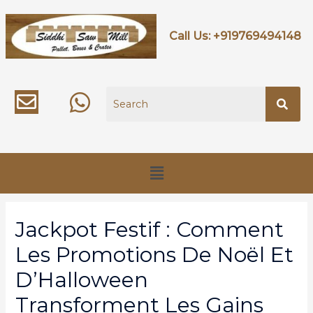
Call Us:
+919769494148
Jackpot Festif : Comment
Les Promotions De Noël Et
D’Halloween
Transforment Les Gains