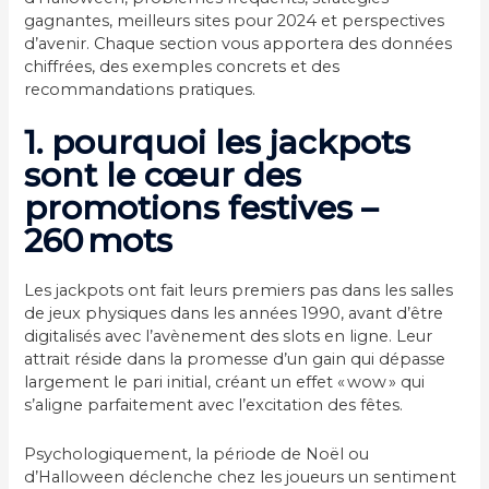
gagnantes, meilleurs sites pour 2024 et perspectives
d’avenir. Chaque section vous apportera des données
chiffrées, des exemples concrets et des
recommandations pratiques.
1. pourquoi les jackpots
sont le cœur des
promotions festives –
260 mots
Les jackpots ont fait leurs premiers pas dans les salles
de jeux physiques dans les années 1990, avant d’être
digitalisés avec l’avènement des slots en ligne. Leur
attrait réside dans la promesse d’un gain qui dépasse
largement le pari initial, créant un effet « wow » qui
s’aligne parfaitement avec l’excitation des fêtes.
Psychologiquement, la période de Noël ou
d’Halloween déclenche chez les joueurs un sentiment