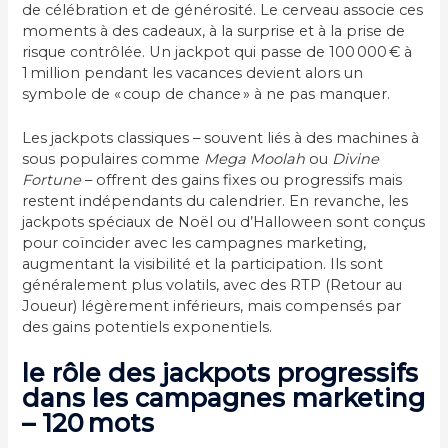
de célébration et de générosité. Le cerveau associe ces
moments à des cadeaux, à la surprise et à la prise de
risque contrôlée. Un jackpot qui passe de 100 000 € à
1 million pendant les vacances devient alors un
symbole de « coup de chance » à ne pas manquer.
Les jackpots classiques – souvent liés à des machines à
sous populaires comme
Mega Moolah
ou
Divine
Fortune
– offrent des gains fixes ou progressifs mais
restent indépendants du calendrier. En revanche, les
jackpots spéciaux de Noël ou d’Halloween sont conçus
pour coïncider avec les campagnes marketing,
augmentant la visibilité et la participation. Ils sont
généralement plus volatils, avec des RTP (Retour au
Joueur) légèrement inférieurs, mais compensés par
des gains potentiels exponentiels.
le rôle des jackpots progressifs
dans les campagnes marketing
– 120 mots