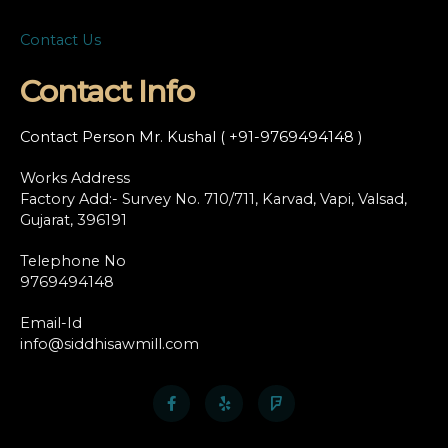
Contact Us
Contact Info
Contact Person Mr. Kushal ( +91-9769494148 )
Works Address
Factory Add:- Survey No. 710/711, Karvad, Vapi, Valsad,
Gujarat, 396191
Telephone No
9769494148
Email-Id
info@siddhisawmill.com