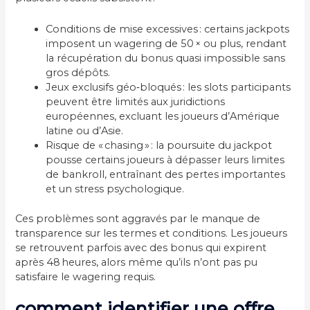
Conditions de mise excessives : certains jackpots
imposent un wagering de 50 × ou plus, rendant
la récupération du bonus quasi impossible sans
gros dépôts.
Jeux exclusifs géo‑bloqués : les slots participants
peuvent être limités aux juridictions
européennes, excluant les joueurs d’Amérique
latine ou d’Asie.
Risque de « chasing » : la poursuite du jackpot
pousse certains joueurs à dépasser leurs limites
de bankroll, entraînant des pertes importantes
et un stress psychologique.
Ces problèmes sont aggravés par le manque de
transparence sur les termes et conditions. Les joueurs
se retrouvent parfois avec des bonus qui expirent
après 48 heures, alors même qu’ils n’ont pas pu
satisfaire le wagering requis.
comment identifier une offre