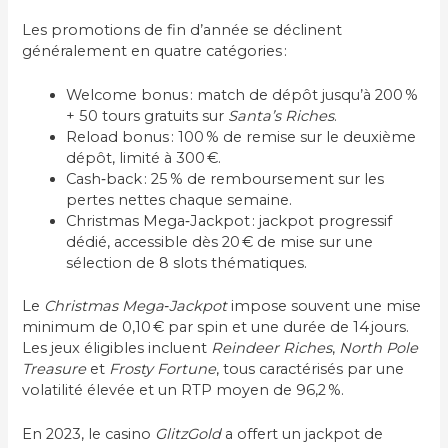
Les promotions de fin d’année se déclinent
généralement en quatre catégories :
Welcome bonus : match de dépôt jusqu’à 200 %
+ 50 tours gratuits sur
Santa’s Riches
.
Reload bonus : 100 % de remise sur le deuxième
dépôt, limité à 300 €.
Cash‑back : 25 % de remboursement sur les
pertes nettes chaque semaine.
Christmas Mega‑Jackpot : jackpot progressif
dédié, accessible dès 20 € de mise sur une
sélection de 8 slots thématiques.
Le
Christmas Mega‑Jackpot
impose souvent une mise
minimum de 0,10 € par spin et une durée de 14 jours.
Les jeux éligibles incluent
Reindeer Riches
,
North Pole
Treasure
et
Frosty Fortune
, tous caractérisés par une
volatilité élevée et un RTP moyen de 96,2 %.
En 2023, le casino
GlitzGold
a offert un jackpot de