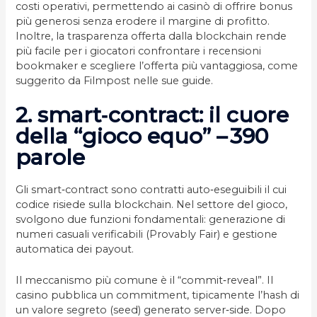
costi operativi, permettendo ai casinò di offrire bonus
più generosi senza erodere il margine di profitto.
Inoltre, la trasparenza offerta dalla blockchain rende
più facile per i giocatori confrontare i recensioni
bookmaker e scegliere l’offerta più vantaggiosa, come
suggerito da Filmpost nelle sue guide.
2. smart‑contract: il cuore
della “gioco equo” – 390
parole
Gli smart‑contract sono contratti auto‑eseguibili il cui
codice risiede sulla blockchain. Nel settore del gioco,
svolgono due funzioni fondamentali: generazione di
numeri casuali verificabili (Provably Fair) e gestione
automatica dei payout.
Il meccanismo più comune è il “commit‑reveal”. Il
casino pubblica un commitment, tipicamente l’hash di
un valore segreto (seed) generato server‑side. Dopo