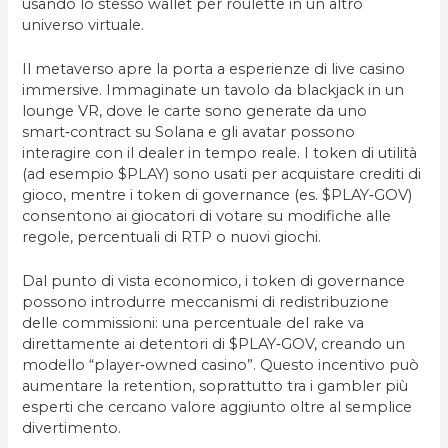
usando lo stesso wallet per roulette in un altro
universo virtuale.
Il metaverso apre la porta a esperienze di live casino
immersive. Immaginate un tavolo da blackjack in un
lounge VR, dove le carte sono generate da uno
smart‑contract su Solana e gli avatar possono
interagire con il dealer in tempo reale. I token di utilità
(ad esempio $PLAY) sono usati per acquistare crediti di
gioco, mentre i token di governance (es. $PLAY‑GOV)
consentono ai giocatori di votare su modifiche alle
regole, percentuali di RTP o nuovi giochi.
Dal punto di vista economico, i token di governance
possono introdurre meccanismi di redistribuzione
delle commissioni: una percentuale del rake va
direttamente ai detentori di $PLAY‑GOV, creando un
modello “player‑owned casino”. Questo incentivo può
aumentare la retention, soprattutto tra i gambler più
esperti che cercano valore aggiunto oltre al semplice
divertimento.