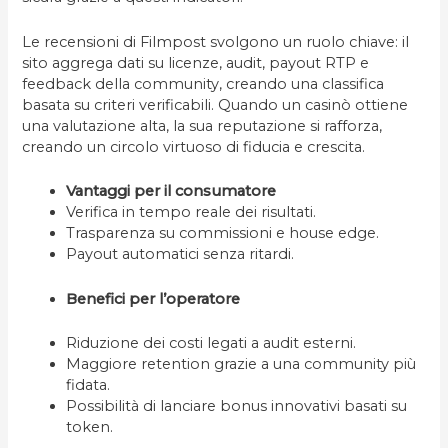
Le recensioni di Filmpost svolgono un ruolo chiave: il
sito aggrega dati su licenze, audit, payout RTP e
feedback della community, creando una classifica
basata su criteri verificabili. Quando un casinò ottiene
una valutazione alta, la sua reputazione si rafforza,
creando un circolo virtuoso di fiducia e crescita.
Vantaggi per il consumatore
Verifica in tempo reale dei risultati.
Trasparenza su commissioni e house edge.
Payout automatici senza ritardi.
Benefici per l’operatore
Riduzione dei costi legati a audit esterni.
Maggiore retention grazie a una community più
fidata.
Possibilità di lanciare bonus innovativi basati su
token.