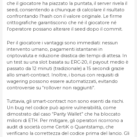
che il giocatore ha piazzato la puntata, il server rivela il
seed, consentendo a chiunque di calcolare il risultato
confrontando l’hash con il valore originale. Le firme
crittografiche garantiscono che né il giocatore né
l’operatore possano alterare il seed dopo il commit.
Per il giocatore i vantaggi sono immediati: nessun
intervento umano, pagamenti istantanei in
criptovaluta e riduzione drastica dei tempi di attesa. In
un test su una slot basata su ERC‑20, il payout medio è
passato da 12 minuti (tradizionale) a 15 secondi grazie
allo smart‑contract. Inoltre, i bonus con requisiti di
wagering possono essere automatizzati, evitando
controversie su “rollover non raggiunti”.
Tuttavia, gli smart‑contract non sono esenti da rischi.
Un bug nel codice può aprire vulnerabilità, come
dimostrato dal caso “Parity Wallet” che ha bloccato
milioni di ETH. Per mitigare, gli operatori ricorrono a
audit di società come CertiK o Quantstamp, che
verificano la correttezza del codice prima del lancio. Gli