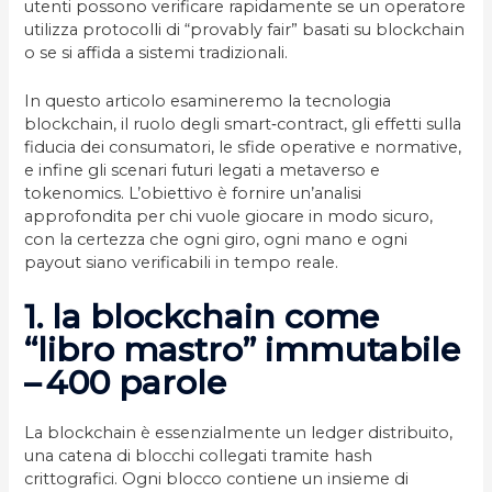
utenti possono verificare rapidamente se un operatore
utilizza protocolli di “provably fair” basati su blockchain
o se si affida a sistemi tradizionali.
In questo articolo esamineremo la tecnologia
blockchain, il ruolo degli smart‑contract, gli effetti sulla
fiducia dei consumatori, le sfide operative e normative,
e infine gli scenari futuri legati a metaverso e
tokenomics. L’obiettivo è fornire un’analisi
approfondita per chi vuole giocare in modo sicuro,
con la certezza che ogni giro, ogni mano e ogni
payout siano verificabili in tempo reale.
1. la blockchain come
“libro mastro” immutabile
– 400 parole
La blockchain è essenzialmente un ledger distribuito,
una catena di blocchi collegati tramite hash
crittografici. Ogni blocco contiene un insieme di