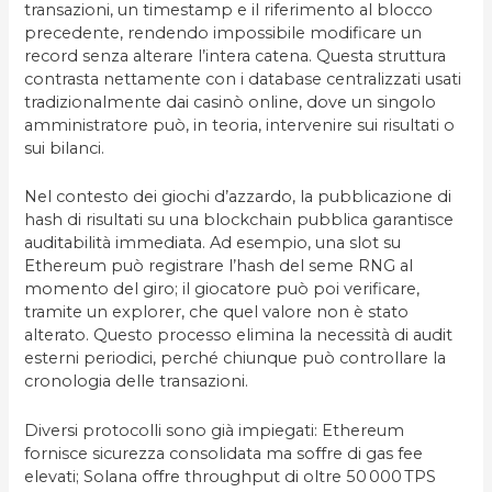
transazioni, un timestamp e il riferimento al blocco
precedente, rendendo impossibile modificare un
record senza alterare l’intera catena. Questa struttura
contrasta nettamente con i database centralizzati usati
tradizionalmente dai casinò online, dove un singolo
amministratore può, in teoria, intervenire sui risultati o
sui bilanci.
Nel contesto dei giochi d’azzardo, la pubblicazione di
hash di risultati su una blockchain pubblica garantisce
auditabilità immediata. Ad esempio, una slot su
Ethereum può registrare l’hash del seme RNG al
momento del giro; il giocatore può poi verificare,
tramite un explorer, che quel valore non è stato
alterato. Questo processo elimina la necessità di audit
esterni periodici, perché chiunque può controllare la
cronologia delle transazioni.
Diversi protocolli sono già impiegati: Ethereum
fornisce sicurezza consolidata ma soffre di gas fee
elevati; Solana offre throughput di oltre 50 000 TPS