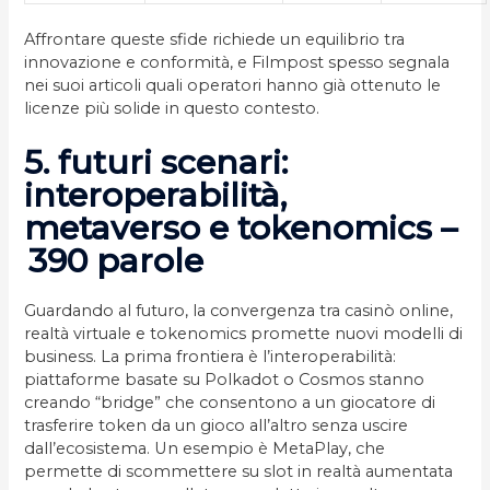
Affrontare queste sfide richiede un equilibrio tra
innovazione e conformità, e Filmpost spesso segnala
nei suoi articoli quali operatori hanno già ottenuto le
licenze più solide in questo contesto.
5. futuri scenari:
interoperabilità,
metaverso e tokenomics –
390 parole
Guardando al futuro, la convergenza tra casinò online,
realtà virtuale e tokenomics promette nuovi modelli di
business. La prima frontiera è l’interoperabilità:
piattaforme basate su Polkadot o Cosmos stanno
creando “bridge” che consentono a un giocatore di
trasferire token da un gioco all’altro senza uscire
dall’ecosistema. Un esempio è MetaPlay, che
permette di scommettere su slot in realtà aumentata