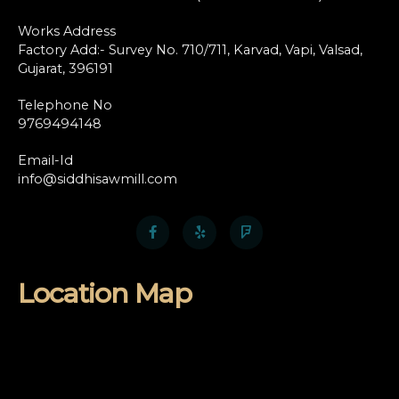
Works Address
Factory Add:- Survey No. 710/711, Karvad, Vapi, Valsad,
Gujarat, 396191
Telephone No
9769494148
Email-Id
info@siddhisawmill.com
Location Map