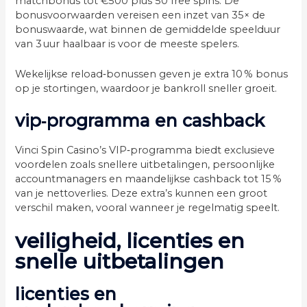
matchbonus tot €500 plus 50 free spins. De
bonusvoorwaarden vereisen een inzet van 35× de
bonuswaarde, wat binnen de gemiddelde speelduur
van 3 uur haalbaar is voor de meeste spelers.
Wekelijkse reload‑bonussen geven je extra 10 % bonus
op je stortingen, waardoor je bankroll sneller groeit.
vip‑programma en cashback
Vinci Spin Casino’s VIP‑programma biedt exclusieve
voordelen zoals snellere uitbetalingen, persoonlijke
accountmanagers en maandelijkse cashback tot 15 %
van je nettoverlies. Deze extra’s kunnen een groot
verschil maken, vooral wanneer je regelmatig speelt.
veiligheid, licenties en
snelle uitbetalingen
licenties en