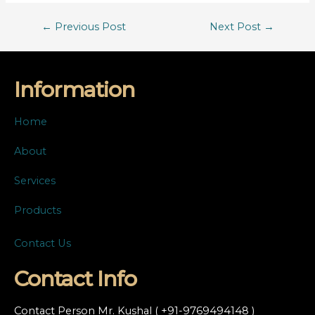
←
Previous Post
Next Post
→
Information
Home
About
Services
Products
Contact Us
Contact Info
Contact Person Mr. Kushal ( +91-9769494148 )