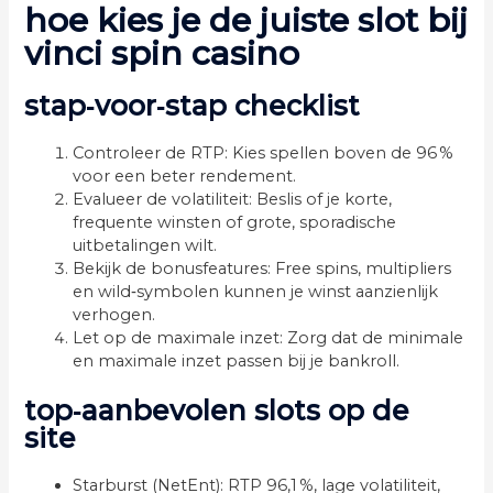
hoe kies je de juiste slot bij
vinci spin casino
stap‑voor‑stap checklist
Controleer de RTP: Kies spellen boven de 96 %
voor een beter rendement.
Evalueer de volatiliteit: Beslis of je korte,
frequente winsten of grote, sporadische
uitbetalingen wilt.
Bekijk de bonusfeatures: Free spins, multipliers
en wild‑symbolen kunnen je winst aanzienlijk
verhogen.
Let op de maximale inzet: Zorg dat de minimale
en maximale inzet passen bij je bankroll.
top‑aanbevolen slots op de
site
Starburst (NetEnt): RTP 96,1 %, lage volatiliteit,