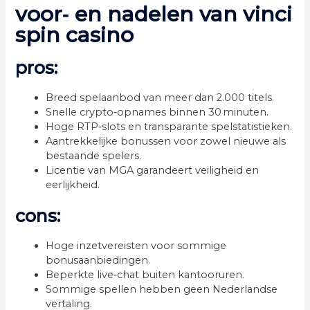
voor‑ en nadelen van vinci
spin casino
pros:
Breed spelaanbod van meer dan 2.000 titels.
Snelle crypto‑opnames binnen 30 minuten.
Hoge RTP‑slots en transparante spelstatistieken.
Aantrekkelijke bonussen voor zowel nieuwe als
bestaande spelers.
Licentie van MGA garandeert veiligheid en
eerlijkheid.
cons:
Hoge inzetvereisten voor sommige
bonusaanbiedingen.
Beperkte live‑chat buiten kantooruren.
Sommige spellen hebben geen Nederlandse
vertaling.