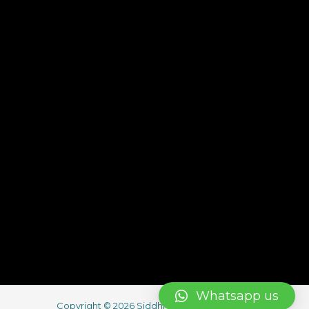
Whatsapp us
Copyright © 2026 Siddhi Powered by Siddhi