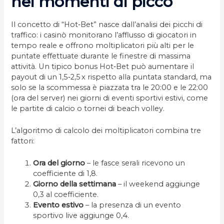
nei momenti di picco
Il concetto di “Hot‑Bet” nasce dall’analisi dei picchi di
traffico: i casinò monitorano l’afflusso di giocatori in
tempo reale e offrono moltiplicatori più alti per le
puntate effettuate durante le finestre di massima
attività. Un tipico bonus Hot‑Bet può aumentare il
payout di un 1,5‑2,5 x rispetto alla puntata standard, ma
solo se la scommessa è piazzata tra le 20:00 e le 22:00
(ora del server) nei giorni di eventi sportivi estivi, come
le partite di calcio o tornei di beach volley.
L’algoritmo di calcolo dei moltiplicatori combina tre
fattori:
Ora del giorno
– le fasce serali ricevono un
coefficiente di 1,8.
Giorno della settimana
– il weekend aggiunge
0,3 al coefficiente.
Evento estivo
– la presenza di un evento
sportivo live aggiunge 0,4.