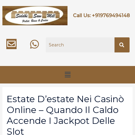
Call Us:
+919769494148
Estate D’estate Nei Casinò
Online – Quando Il Caldo
Accende I Jackpot Delle
Slot