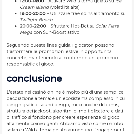
12:00‑14:00
– Attivare Wild a tema gelato su
Ice
Cream Island
(volatilità alta).
18:00‑20:00
– Utilizzare free spins al tramonto su
Twilight Beach
.
20:00‑22:00
– Sfruttare Hot‑Bet su
Solar Flare
Mega
con Sun‑Boost attivo.
Seguendo queste linee guida, i giocatori possono
trasformare le promozioni estive in opportunità
concrete, mantenendo al contempo un approccio
responsabile al gioco.
conclusione
L’estate nei casinò online è molto più di una semplice
decorazione a tema: è un ecosistema complesso in cui
design grafico, sound design, meccaniche di bonus,
struttura dei jackpot, algoritmi di moltiplicatore e dati
di traffico si fondono per creare esperienze di gioco
altamente coinvolgenti. Abbiamo visto come i simboli
solari e i Wild a tema gelato aumentino l’engagement,