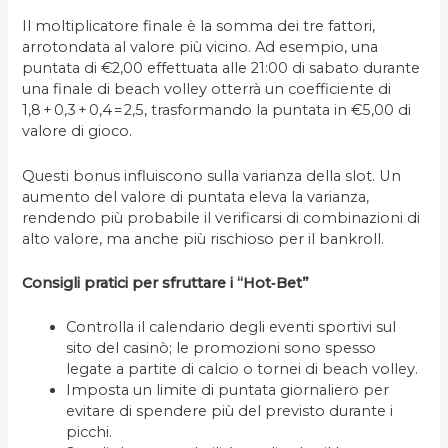
Il moltiplicatore finale è la somma dei tre fattori,
arrotondata al valore più vicino. Ad esempio, una
puntata di €2,00 effettuata alle 21:00 di sabato durante
una finale di beach volley otterrà un coefficiente di
1,8 + 0,3 + 0,4 = 2,5, trasformando la puntata in €5,00 di
valore di gioco.
Questi bonus influiscono sulla varianza della slot. Un
aumento del valore di puntata eleva la varianza,
rendendo più probabile il verificarsi di combinazioni di
alto valore, ma anche più rischioso per il bankroll.
Consigli pratici per sfruttare i “Hot‑Bet”
Controlla il calendario degli eventi sportivi sul
sito del casinò; le promozioni sono spesso
legate a partite di calcio o tornei di beach volley.
Imposta un limite di puntata giornaliero per
evitare di spendere più del previsto durante i
picchi.