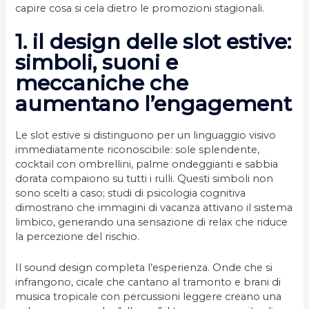
capire cosa si cela dietro le promozioni stagionali.
1. il design delle slot estive:
simboli, suoni e
meccaniche che
aumentano l’engagement
Le slot estive si distinguono per un linguaggio visivo
immediatamente riconoscibile: sole splendente,
cocktail con ombrellini, palme ondeggianti e sabbia
dorata compaiono su tutti i rulli. Questi simboli non
sono scelti a caso; studi di psicologia cognitiva
dimostrano che immagini di vacanza attivano il sistema
limbico, generando una sensazione di relax che riduce
la percezione del rischio.
Il sound design completa l’esperienza. Onde che si
infrangono, cicale che cantano al tramonto e brani di
musica tropicale con percussioni leggere creano una