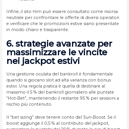
Infine, il sito Him può essere consultato come risorsa
neutrale per confrontare le offerte di diversi operatori
e verificare che le promozioni estive siano presentate
in modo chiaro e trasparente.
6. strategie avanzate per
massimizzare le vincite
nei jackpot estivi
Una gestione oculata del bankroll è fondamentale
quando si giocano slot ad alta varianza con bonus
estivi. Una regola pratica è quella di destinare al
massimo il 5 % del bankroll giornaliero alle puntate
“Hot‑Bet”, mantenendo il restante 95 % per sessioni a
rischio più contenuto.
Il “bet sizing” deve tenere conto del Sun‑Boost. Se il
boost aggiunge il 0,5 % al contributo del jackpot,