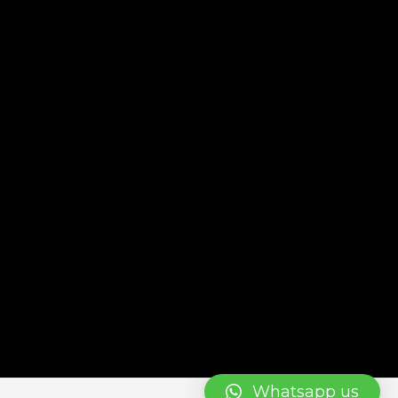
Whatsapp us