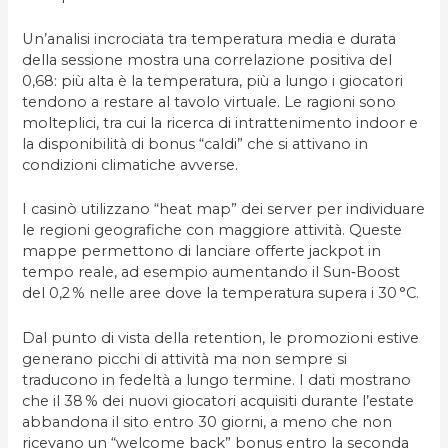
Un’analisi incrociata tra temperatura media e durata
della sessione mostra una correlazione positiva del
0,68: più alta è la temperatura, più a lungo i giocatori
tendono a restare al tavolo virtuale. Le ragioni sono
molteplici, tra cui la ricerca di intrattenimento indoor e
la disponibilità di bonus “caldi” che si attivano in
condizioni climatiche avverse.
I casinò utilizzano “heat map” dei server per individuare
le regioni geografiche con maggiore attività. Queste
mappe permettono di lanciare offerte jackpot in
tempo reale, ad esempio aumentando il Sun‑Boost
del 0,2 % nelle aree dove la temperatura supera i 30 °C.
Dal punto di vista della retention, le promozioni estive
generano picchi di attività ma non sempre si
traducono in fedeltà a lungo termine. I dati mostrano
che il 38 % dei nuovi giocatori acquisiti durante l’estate
abbandona il sito entro 30 giorni, a meno che non
ricevano un “welcome back” bonus entro la seconda