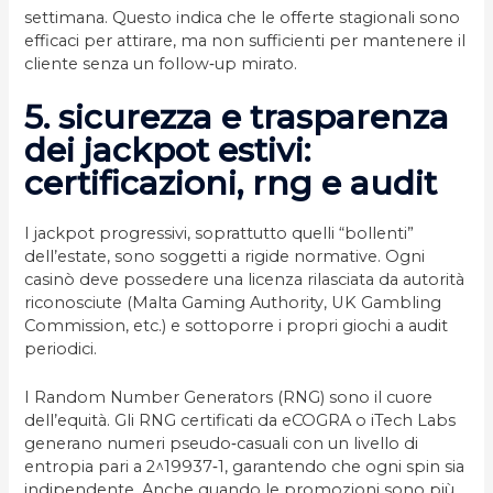
settimana. Questo indica che le offerte stagionali sono
efficaci per attirare, ma non sufficienti per mantenere il
cliente senza un follow‑up mirato.
5. sicurezza e trasparenza
dei jackpot estivi:
certificazioni, rng e audit
I jackpot progressivi, soprattutto quelli “bollenti”
dell’estate, sono soggetti a rigide normative. Ogni
casinò deve possedere una licenza rilasciata da autorità
riconosciute (Malta Gaming Authority, UK Gambling
Commission, etc.) e sottoporre i propri giochi a audit
periodici.
I Random Number Generators (RNG) sono il cuore
dell’equità. Gli RNG certificati da eCOGRA o iTech Labs
generano numeri pseudo‑casuali con un livello di
entropia pari a 2^19937‑1, garantendo che ogni spin sia
indipendente. Anche quando le promozioni sono più