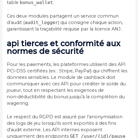
table
bonus_wallet
.
Ces deux modules partagent un service commun
d’audit (
audit_logger
) qui consigne chaque action,
garantissant la traçabilité requise par la licence ANJ.
api tierces et conformité aux
normes de sécurité
Pour les paiements, les plateformes utilisent des API
PCI‑DSS certifiées (ex. : Stripe, PayPal) qui chiffrent les
données sensibles. Le module de cashback doit
communiquer avec ces API pour créditer le solde du
joueur, tout en respectant les exigences de
non‑déductibilité du bonus jusqu’à la complétion du
wagering.
Le respect du RGPD est assuré par l’anonymisation
des logs de jeu lorsqu’ils sont exportés à des fins
d’audit externe. Les API internes exposent
uniquement des endpoints
GET /user/{id}/pause