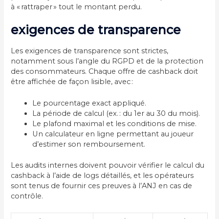
à « rattraper » tout le montant perdu.
exigences de transparence
Les exigences de transparence sont strictes,
notamment sous l’angle du RGPD et de la protection
des consommateurs. Chaque offre de cashback doit
être affichée de façon lisible, avec :
Le pourcentage exact appliqué.
La période de calcul (ex. : du 1er au 30 du mois).
Le plafond maximal et les conditions de mise.
Un calculateur en ligne permettant au joueur
d’estimer son remboursement.
Les audits internes doivent pouvoir vérifier le calcul du
cashback à l’aide de logs détaillés, et les opérateurs
sont tenus de fournir ces preuves à l’ANJ en cas de
contrôle.