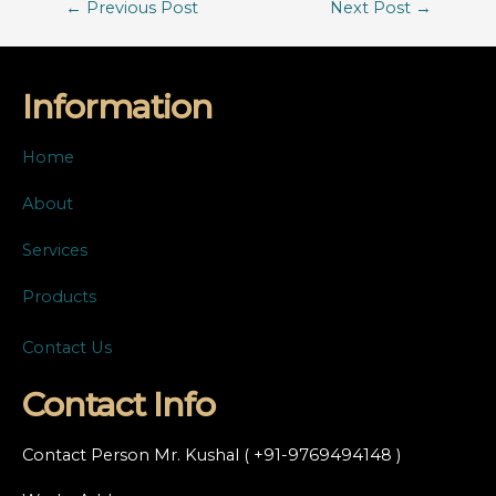
←
Previous Post
Next Post
→
Information
Home
About
Services
Products
Contact Us
Contact Info
Contact Person Mr. Kushal ( +91-9769494148 )