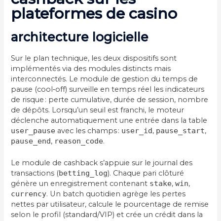
plateformes de casino
architecture logicielle
Sur le plan technique, les deux dispositifs sont
implémentés via des modules distincts mais
interconnectés. Le module de gestion du temps de
pause (cool‑off) surveille en temps réel les indicateurs
de risque : perte cumulative, durée de session, nombre
de dépôts. Lorsqu’un seuil est franchi, le moteur
déclenche automatiquement une entrée dans la table
user_pause
avec les champs :
user_id
,
pause_start
,
pause_end
,
reason_code
.
Le module de cashback s’appuie sur le journal des
transactions (
betting_log
). Chaque pari clôturé
génère un enregistrement contenant
stake
,
win
,
currency
. Un batch quotidien agrège les pertes
nettes par utilisateur, calcule le pourcentage de remise
selon le profil (standard/VIP) et crée un crédit dans la