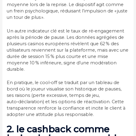
moyenne lors de la reprise. Le dispositif agit comme
un frein psychologique, réduisant l’impulsion de « juste
un tour de plus ».
Un autre indicateur clé est le taux de ré‑engagement
après la période de pause. Les données agrégées de
plusieurs casinos européens révèlent que 62 % des
utilisateurs reviennent sur la plateforme, mais avec une
durée de session 15 % plus courte et une mise
moyenne 10 % inférieure, signe d’une modération
durable.
En pratique, le cool‑off se traduit par un tableau de
bord où le joueur visualise son historique de pauses,
ses raisons (perte excessive, temps de jeu,
auto‑déclaration) et les options de réactivation. Cette
transparence renforce la confiance et incite le client à
adopter une attitude plus responsable.
2. le cashback comme