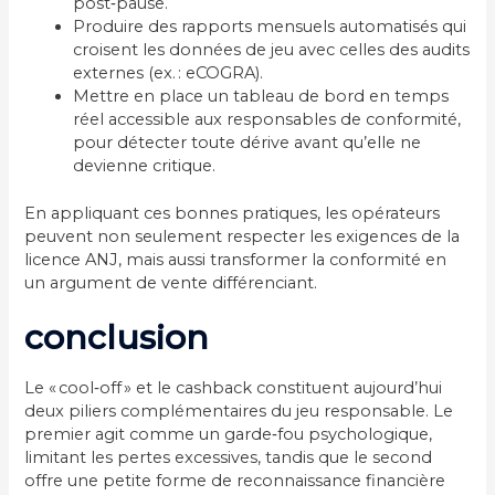
post‑pause.
Produire des rapports mensuels automatisés qui
croisent les données de jeu avec celles des audits
externes (ex. : eCOGRA).
Mettre en place un tableau de bord en temps
réel accessible aux responsables de conformité,
pour détecter toute dérive avant qu’elle ne
devienne critique.
En appliquant ces bonnes pratiques, les opérateurs
peuvent non seulement respecter les exigences de la
licence ANJ, mais aussi transformer la conformité en
un argument de vente différenciant.
conclusion
Le « cool‑off » et le cashback constituent aujourd’hui
deux piliers complémentaires du jeu responsable. Le
premier agit comme un garde‑fou psychologique,
limitant les pertes excessives, tandis que le second
offre une petite forme de reconnaissance financière