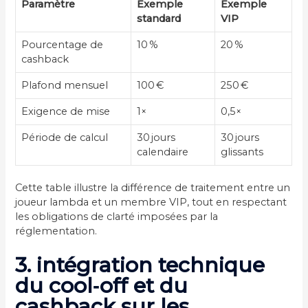
Paramètre
Exemple
Exemple
standard
VIP
Pourcentage de
10 %
20 %
cashback
Plafond mensuel
100 €
250 €
Exigence de mise
1×
0,5×
Période de calcul
30 jours
30 jours
calendaire
glissants
Cette table illustre la différence de traitement entre un
joueur lambda et un membre VIP, tout en respectant
les obligations de clarté imposées par la
réglementation.
3. intégration technique
du cool‑off et du
cashback sur les