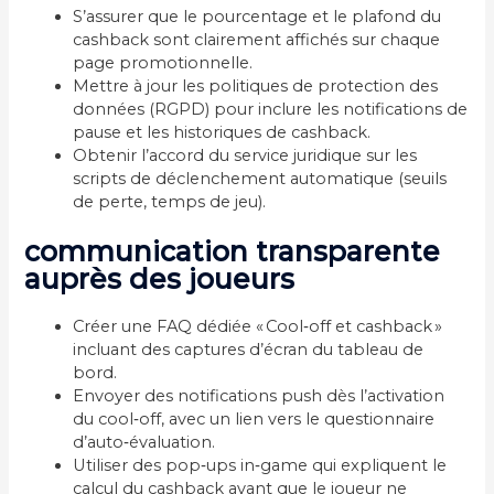
S’assurer que le pourcentage et le plafond du
cashback sont clairement affichés sur chaque
page promotionnelle.
Mettre à jour les politiques de protection des
données (RGPD) pour inclure les notifications de
pause et les historiques de cashback.
Obtenir l’accord du service juridique sur les
scripts de déclenchement automatique (seuils
de perte, temps de jeu).
communication transparente
auprès des joueurs
Créer une FAQ dédiée « Cool‑off et cashback »
incluant des captures d’écran du tableau de
bord.
Envoyer des notifications push dès l’activation
du cool‑off, avec un lien vers le questionnaire
d’auto‑évaluation.
Utiliser des pop‑ups in‑game qui expliquent le
calcul du cashback avant que le joueur ne