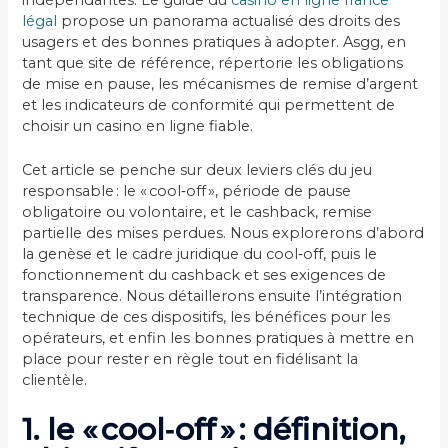
indépendantes. Le guide du
casino en ligne france
légal
propose un panorama actualisé des droits des
usagers et des bonnes pratiques à adopter. Asgg, en
tant que site de référence, répertorie les obligations
de mise en pause, les mécanismes de remise d’argent
et les indicateurs de conformité qui permettent de
choisir un casino en ligne fiable.
Cet article se penche sur deux leviers clés du jeu
responsable : le « cool‑off », période de pause
obligatoire ou volontaire, et le cashback, remise
partielle des mises perdues. Nous explorerons d’abord
la genèse et le cadre juridique du cool‑off, puis le
fonctionnement du cashback et ses exigences de
transparence. Nous détaillerons ensuite l’intégration
technique de ces dispositifs, les bénéfices pour les
opérateurs, et enfin les bonnes pratiques à mettre en
place pour rester en règle tout en fidélisant la
clientèle.
1. le « cool‑off » : définition,