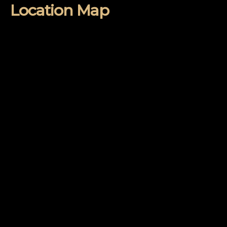
Location Map