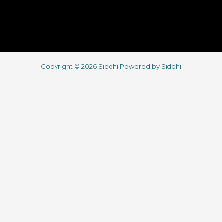
Copyright © 2026 Siddhi Powered by Siddhi