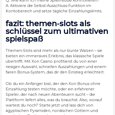
Q:
Wie kann ich meine Spielfreude kontrollieren?
A: Aktiviere die Selbst‑Ausschluss‑Funktion im
Kontobereich und setze tägliche Einzahlungslimits.
fazit: themen‑slots als
schlüssel zum ultimativen
spielspaß
Themen‑Slots sind mehr als nur bunte Walzen – sie
bieten ein immersives Erlebnis, das klassische Spiele
übertrifft. Mit Xon Casino profitierst du von einer
riesigen Auswahl, schnellen Auszahlungen und einem
fairen Bonus‑System, das dir den Einstieg erleichtert.
Ob du ein Anfänger bist, der den Xon Bonus ohne
Einzahlung testen möchte, oder ein erfahrener
Spieler, der nach neuen Abenteuern sucht – die
Plattform liefert alles, was du brauchst. Also, worauf
wartest du noch? Starte jetzt und lass dich von
ägyptischen Pyramiden, nordischen Göttern und