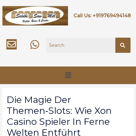
Call Us:
+919769494148
Die Magie Der
Themen‑Slots: Wie Xon
Casino Spieler In Ferne
Welten Entführt