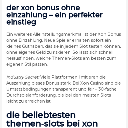
der xon bonus ohne
einzahlung – ein perfekter
einstieg
Ein weiteres Alleinstellungsmerkmal ist der Xon Bonus
ohne Einzahlung. Neue Spieler erhalten sofort ein
kleines Guthaben, das sie in jedem Slot testen können,
ohne eigenes Geld zu riskieren. So lässt sich schnell
herausfinden, welche Themen‑Slots am besten zum
eigenen Stil passen.
Industry Secret:
Viele Plattformen limitieren die
Auszahlung dieses Bonus stark. Bei Xon Casino sind die
Umsatzbedingungen transparent und fair – 30‑fache
Durchspielanforderung, die bei den meisten Slots
leicht zu erreichen ist.
die beliebtesten
themen‑slots bei xon