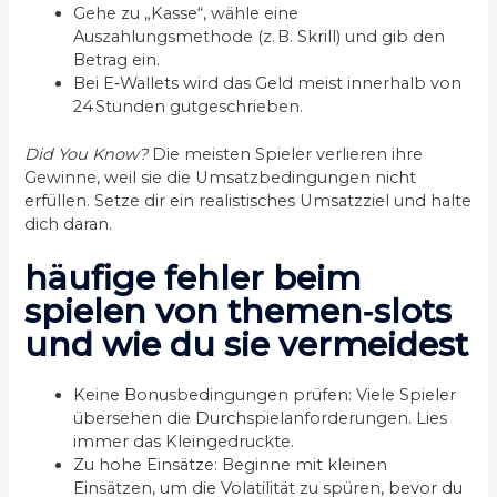
Gehe zu „Kasse“, wähle eine
Auszahlungsmethode (z. B. Skrill) und gib den
Betrag ein.
Bei E‑Wallets wird das Geld meist innerhalb von
24 Stunden gutgeschrieben.
Did You Know?
Die meisten Spieler verlieren ihre
Gewinne, weil sie die Umsatzbedingungen nicht
erfüllen. Setze dir ein realistisches Umsatzziel und halte
dich daran.
häufige fehler beim
spielen von themen‑slots
und wie du sie vermeidest
Keine Bonusbedingungen prüfen: Viele Spieler
übersehen die Durchspielanforderungen. Lies
immer das Kleingedruckte.
Zu hohe Einsätze: Beginne mit kleinen
Einsätzen, um die Volatilität zu spüren, bevor du