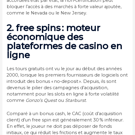
accordées état par état, la non‑certification peut
bloquer l’accès à des marchés à forte valeur ajoutée,
comme le Nevada ou le New Jersey.
2. free spins : moteur
économique des
plateformes de casino en
ligne
Les tours gratuits ont vu le jour au début des années
2000, lorsque les premiers fournisseurs de logiciels ont
introduit des bonus « no‑deposit ». Depuis, ils sont
devenus le pilier des campagnes d’acquisition,
notamment pour les slots en ligne à forte volatilité
comme
Gonzo’s Quest
ou
Starburst
.
Comparé à un bonus cash, le CAC (coût d’acquisition
client) d’un free spin est généralement 30 % inférieur.
En effet, le joueur ne doit pas déposer de fonds
initiaux, ce qui réduit les frictions et augmente le taux