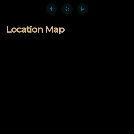
Location Map