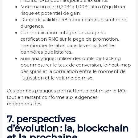
inscrits, 10‑15 pour les joueurs existants.
Mise maximale : 0,20 € à 1,00 €, afin d’équilibrer
risque et potentiel de gain.
Durée de validité : 48 h pour créer un sentiment
d’urgence.
Communication : intégrer le badge de
certification RNG sur la page de promotion,
mentionner le label dans les e‑mails et les
bannières publicitaires.
Suivi analytique : utiliser des outils de tracking
pour mesurer le taux de conversion, le heat‑map
des spins et la corrélation entre le moment de
l’utilisation et le volume de mise.
Ces bonnes pratiques permettent d’optimiser le ROI
tout en restant conforme aux exigences
réglementaires.
7. perspectives
d’évolution : ia, blockchain
et la prochaine