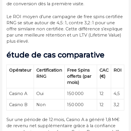
de conversion dès la première visite.
Le ROI moyen d’une campagne de free spins certifiée
RNG se situe autour de 4,5 : 1, contre 3,2 : 1 pour une
offre similaire non certifiée. Cette différence s’explique
par une meilleure rétention et un LTV (Lifetime Value)
plus élevé.
étude de cas comparative
Opérateur
Certification
Free Spins
CAC
ROI
RNG
offerts (par
(€)
mois)
Casino A
Oui
150 000
12
4,5
Casino B
Non
150 000
12
3,2
Sur une période de 12 mois, Casino A a généré 1,8 M€
de revenu net supplémentaire grâce à la confiance