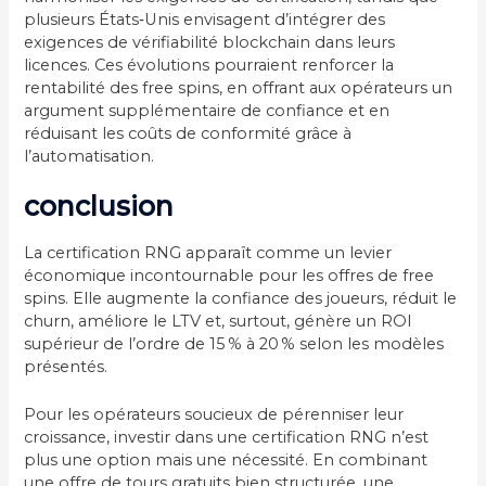
plusieurs États‑Unis envisagent d’intégrer des
exigences de vérifiabilité blockchain dans leurs
licences. Ces évolutions pourraient renforcer la
rentabilité des free spins, en offrant aux opérateurs un
argument supplémentaire de confiance et en
réduisant les coûts de conformité grâce à
l’automatisation.
conclusion
La certification RNG apparaît comme un levier
économique incontournable pour les offres de free
spins. Elle augmente la confiance des joueurs, réduit le
churn, améliore le LTV et, surtout, génère un ROI
supérieur de l’ordre de 15 % à 20 % selon les modèles
présentés.
Pour les opérateurs soucieux de pérenniser leur
croissance, investir dans une certification RNG n’est
plus une option mais une nécessité. En combinant
une offre de tours gratuits bien structurée, une