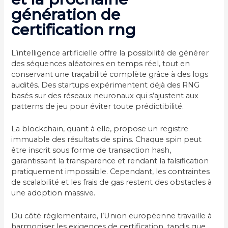
génération de
certification rng
L’intelligence artificielle offre la possibilité de générer
des séquences aléatoires en temps réel, tout en
conservant une traçabilité complète grâce à des logs
audités. Des startups expérimentent déjà des RNG
basés sur des réseaux neuronaux qui s’ajustent aux
patterns de jeu pour éviter toute prédictibilité.
La blockchain, quant à elle, propose un registre
immuable des résultats de spins. Chaque spin peut
être inscrit sous forme de transaction hash,
garantissant la transparence et rendant la falsification
pratiquement impossible. Cependant, les contraintes
de scalabilité et les frais de gas restent des obstacles à
une adoption massive.
Du côté réglementaire, l’Union européenne travaille à
harmoniser les exigences de certification, tandis que