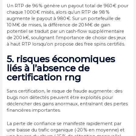
Un RTP de 96 % génère un payout total de 960 € pour
chaque 1 000 € misés, alors qu’un RTP de 98 %
augmente le payout à 980 €. Sur un portefeuille de
10 M€ de mises, la différence de 20 M€ de gain
potentiel se traduit par un cash‑flow supplémentaire
de 200 k€, soulignant l’importance de choisir des jeux
à haut RTP lorsqu’on propose des free spins certifiés.
5. risques économiques
liés à l’absence de
certification rng
Sans certification, le risque de fraude augmente : des
bugs non détectés peuvent être exploités pour
déclencher des gains anormaux, entraînant des pertes
financières importantes.
La perte de confiance se manifeste rapidement par
une baisse du trafic organique (‑20 % en moyenne) et