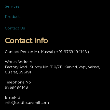
Services
Products
Contact Us
Contact Info
Contact Person Mr. Kushal ( +91-9769494148 )
Works Address
Factory Add:- Survey No. 710/711, Karvad, Vapi, Valsad,
Gujarat, 396191
Telephone No
9769494148
Email-Id
info@siddhisawmill.com