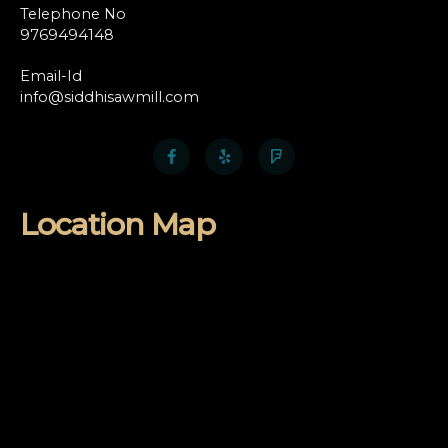
Telephone No
9769494148
Email-Id
info@siddhisawmill.com
Location Map