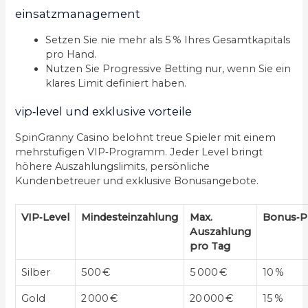
einsatzmanagement
Setzen Sie nie mehr als 5 % Ihres Gesamtkapitals
pro Hand.
Nutzen Sie Progressive Betting nur, wenn Sie ein
klares Limit definiert haben.
vip‑level und exklusive vorteile
SpinGranny Casino belohnt treue Spieler mit einem
mehrstufigen VIP‑Programm. Jeder Level bringt
höhere Auszahlungslimits, persönliche
Kundenbetreuer und exklusive Bonusangebote.
VIP‑Level
Mindesteinzahlung
Max.
Bonus‑P
Auszahlung
pro Tag
Silber
500 €
5 000 €
10 %
Gold
2 000 €
20 000 €
15 %