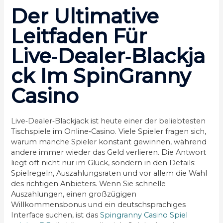
Der Ultimative
Leitfaden Für
Live‑Dealer‑Blackja
Ck Im SpinGranny
Casino
Live‑Dealer‑Blackjack ist heute einer der beliebtesten
Tischspiele im Online‑Casino. Viele Spieler fragen sich,
warum manche Spieler konstant gewinnen, während
andere immer wieder das Geld verlieren. Die Antwort
liegt oft nicht nur im Glück, sondern in den Details:
Spielregeln, Auszahlungsraten und vor allem die Wahl
des richtigen Anbieters. Wenn Sie schnelle
Auszahlungen, einen großzügigen
Willkommensbonus und ein deutschsprachiges
Interface suchen, ist das
Spingranny Casino Spiel