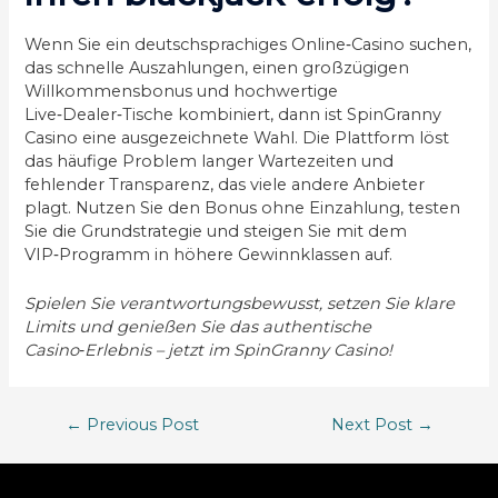
Wenn Sie ein deutschsprachiges Online‑Casino suchen,
das schnelle Auszahlungen, einen großzügigen
Willkommensbonus und hochwertige
Live‑Dealer‑Tische kombiniert, dann ist SpinGranny
Casino eine ausgezeichnete Wahl. Die Plattform löst
das häufige Problem langer Wartezeiten und
fehlender Transparenz, das viele andere Anbieter
plagt. Nutzen Sie den Bonus ohne Einzahlung, testen
Sie die Grundstrategie und steigen Sie mit dem
VIP‑Programm in höhere Gewinnklassen auf.
Spielen Sie verantwortungsbewusst, setzen Sie klare
Limits und genießen Sie das authentische
Casino‑Erlebnis – jetzt im SpinGranny Casino!
←
Previous Post
Next Post
→