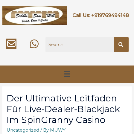
Call Us:
+919769494148
Der Ultimative Leitfaden
Für Live‑Dealer‑Blackjack
Im SpinGranny Casino
Uncategorized
/ By
MUWY