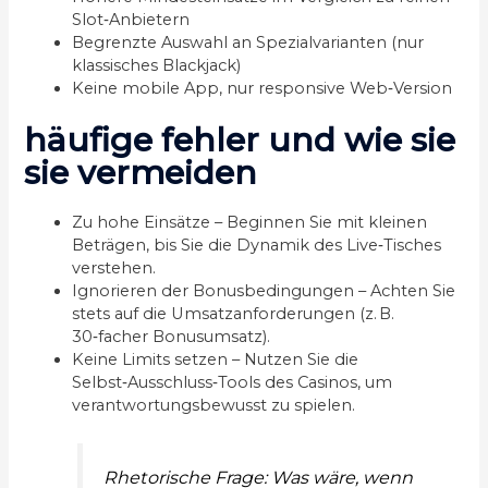
Slot‑Anbietern
Begrenzte Auswahl an Spezialvarianten (nur
klassisches Blackjack)
Keine mobile App, nur responsive Web‑Version
häufige fehler und wie sie
sie vermeiden
Zu hohe Einsätze – Beginnen Sie mit kleinen
Beträgen, bis Sie die Dynamik des Live‑Tisches
verstehen.
Ignorieren der Bonusbedingungen – Achten Sie
stets auf die Umsatzanforderungen (z. B.
30‑facher Bonusumsatz).
Keine Limits setzen – Nutzen Sie die
Selbst‑Ausschluss‑Tools des Casinos, um
verantwortungsbewusst zu spielen.
Rhetorische Frage: Was wäre, wenn