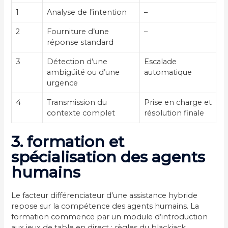
1
Analyse de l’intention
–
2
Fourniture d’une
–
réponse standard
3
Détection d’une
Escalade
ambigüité ou d’une
automatique
urgence
4
Transmission du
Prise en charge et
contexte complet
résolution finale
3. formation et
spécialisation des agents
humains
Le facteur différenciateur d’une assistance hybride
repose sur la compétence des agents humains. La
formation commence par un module d’introduction
aux jeux de table en direct : règles du blackjack,