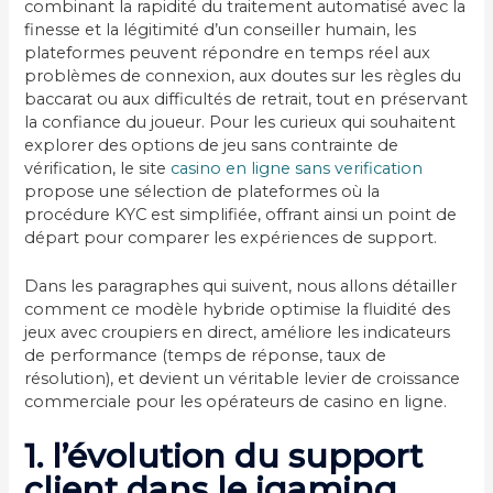
combinant la rapidité du traitement automatisé avec la
finesse et la légitimité d’un conseiller humain, les
plateformes peuvent répondre en temps réel aux
problèmes de connexion, aux doutes sur les règles du
baccarat ou aux difficultés de retrait, tout en préservant
la confiance du joueur. Pour les curieux qui souhaitent
explorer des options de jeu sans contrainte de
vérification, le site
casino en ligne sans verification
propose une sélection de plateformes où la
procédure KYC est simplifiée, offrant ainsi un point de
départ pour comparer les expériences de support.
Dans les paragraphes qui suivent, nous allons détailler
comment ce modèle hybride optimise la fluidité des
jeux avec croupiers en direct, améliore les indicateurs
de performance (temps de réponse, taux de
résolution), et devient un véritable levier de croissance
commerciale pour les opérateurs de casino en ligne.
1. l’évolution du support
client dans le igaming