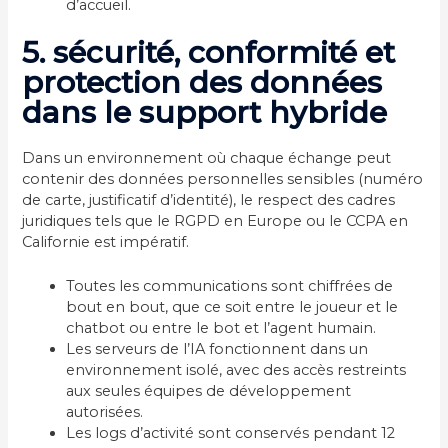
d’accueil.
5. sécurité, conformité et
protection des données
dans le support hybride
Dans un environnement où chaque échange peut
contenir des données personnelles sensibles (numéro
de carte, justificatif d’identité), le respect des cadres
juridiques tels que le RGPD en Europe ou le CCPA en
Californie est impératif.
Toutes les communications sont chiffrées de
bout en bout, que ce soit entre le joueur et le
chatbot ou entre le bot et l’agent humain.
Les serveurs de l’IA fonctionnent dans un
environnement isolé, avec des accès restreints
aux seules équipes de développement
autorisées.
Les logs d’activité sont conservés pendant 12