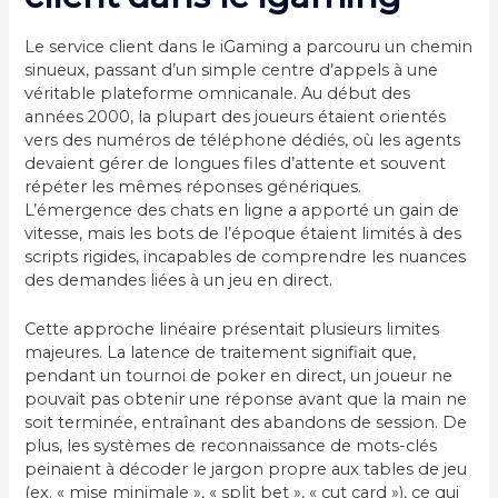
Le service client dans le iGaming a parcouru un chemin
sinueux, passant d’un simple centre d’appels à une
véritable plateforme omnicanale. Au début des
années 2000, la plupart des joueurs étaient orientés
vers des numéros de téléphone dédiés, où les agents
devaient gérer de longues files d’attente et souvent
répéter les mêmes réponses génériques.
L’émergence des chats en ligne a apporté un gain de
vitesse, mais les bots de l’époque étaient limités à des
scripts rigides, incapables de comprendre les nuances
des demandes liées à un jeu en direct.
Cette approche linéaire présentait plusieurs limites
majeures. La latence de traitement signifiait que,
pendant un tournoi de poker en direct, un joueur ne
pouvait pas obtenir une réponse avant que la main ne
soit terminée, entraînant des abandons de session. De
plus, les systèmes de reconnaissance de mots-clés
peinaient à décoder le jargon propre aux tables de jeu
(ex. « mise minimale », « split bet », « cut card »), ce qui