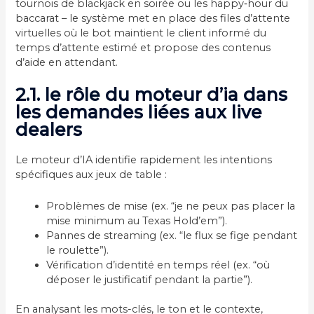
tournois de blackjack en soirée ou les happy‑hour du
baccarat – le système met en place des files d’attente
virtuelles où le bot maintient le client informé du
temps d’attente estimé et propose des contenus
d’aide en attendant.
2.1. le rôle du moteur d’ia dans
les demandes liées aux live
dealers
Le moteur d’IA identifie rapidement les intentions
spécifiques aux jeux de table :
Problèmes de mise (ex. “je ne peux pas placer la
mise minimum au Texas Hold’em”).
Pannes de streaming (ex. “le flux se fige pendant
le roulette”).
Vérification d’identité en temps réel (ex. “où
déposer le justificatif pendant la partie”).
En analysant les mots-clés, le ton et le contexte,