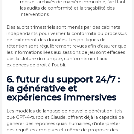
mois et archivés de manière immuable, facilitant
les audits de conformité et la traçabilité des
interventions.
Des audits trimestriels sont menés par des cabinets
indépendants pour vérifier la conformité du processus
de traitement des données. Les politiques de
rétention sont régulièrement revues afin d’assurer que
les informations liées aux sessions de jeu sont effacées
dès la clôture du compte, conformément aux
exigences de droit à l’oubli.
6. futur du support 24/7 :
ia générative et
expériences immersives
Les modèles de langage de nouvelle génération, tels
que GPT‑4‑turbo et Claude, offrent déjà la capacité de
générer des réponses quasi humaines, d’interpréter
des requêtes ambiguës et même de proposer des