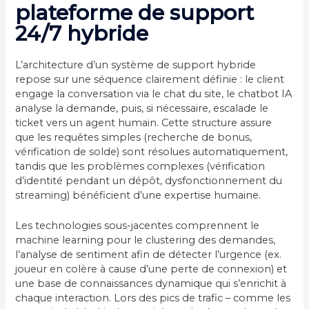
plateforme de support
24/7 hybride
L’architecture d’un système de support hybride
repose sur une séquence clairement définie : le client
engage la conversation via le chat du site, le chatbot IA
analyse la demande, puis, si nécessaire, escalade le
ticket vers un agent humain. Cette structure assure
que les requêtes simples (recherche de bonus,
vérification de solde) sont résolues automatiquement,
tandis que les problèmes complexes (vérification
d’identité pendant un dépôt, dysfonctionnement du
streaming) bénéficient d’une expertise humaine.
Les technologies sous-jacentes comprennent le
machine learning pour le clustering des demandes,
l’analyse de sentiment afin de détecter l’urgence (ex.
joueur en colère à cause d’une perte de connexion) et
une base de connaissances dynamique qui s’enrichit à
chaque interaction. Lors des pics de trafic – comme les