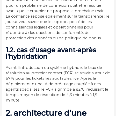
pour un problème de connexion doit être résolue
avant que le croupier ne propose la prochaine main.
La confiance repose également sur la transparence : le
joueur veut savoir que le support possède les
connaissances légales et opérationnelles pour
répondre à des questions de conformité, de
protection des données ou de politique de bonus.
1.2. cas d’usage avant‑après
l’hybridation
Avant l’introduction du système hybride, le taux de
résolution au premier contact (FCR) se situait autour de
57 % pour les tickets liés aux tables live. Après le
déploiement d’une IA de pré‑triage couplée à des
agents spécialisés, le FCR a grimpé à 82 %, réduisant le
temps moyen de résolution de 4,3 minutes à 1,9
minute.
2. architecture d’une