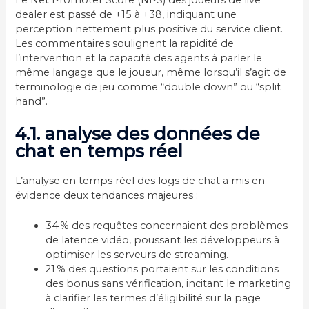
Le Net Promoter Score (NPS) des joueurs de live
dealer est passé de +15 à +38, indiquant une
perception nettement plus positive du service client.
Les commentaires soulignent la rapidité de
l’intervention et la capacité des agents à parler le
même langage que le joueur, même lorsqu’il s’agit de
terminologie de jeu comme “double down” ou “split
hand”.
4.1. analyse des données de
chat en temps réel
L’analyse en temps réel des logs de chat a mis en
évidence deux tendances majeures :
34 % des requêtes concernaient des problèmes
de latence vidéo, poussant les développeurs à
optimiser les serveurs de streaming.
21 % des questions portaient sur les conditions
des bonus sans vérification, incitant le marketing
à clarifier les termes d’éligibilité sur la page