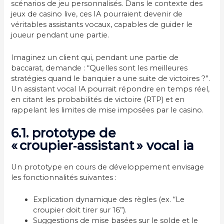
scénarios de jeu personnalisés. Dans le contexte des
jeux de casino live, ces IA pourraient devenir de
véritables assistants vocaux, capables de guider le
joueur pendant une partie.
Imaginez un client qui, pendant une partie de
baccarat, demande : “Quelles sont les meilleures
stratégies quand le banquier a une suite de victoires ?”.
Un assistant vocal IA pourrait répondre en temps réel,
en citant les probabilités de victoire (RTP) et en
rappelant les limites de mise imposées par le casino.
6.1. prototype de
« croupier‑assistant » vocal ia
Un prototype en cours de développement envisage
les fonctionnalités suivantes :
Explication dynamique des règles (ex. “Le
croupier doit tirer sur 16”).
Suggestions de mise basées sur le solde et le