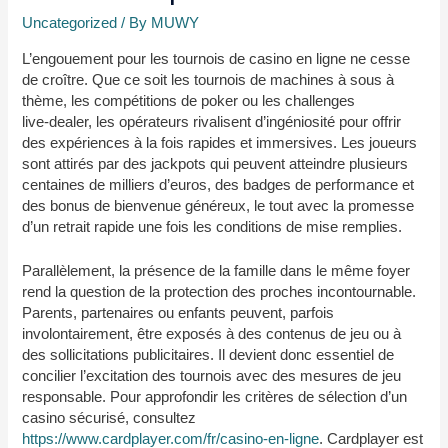
Uncategorized
/ By
MUWY
L’engouement pour les tournois de casino en ligne ne cesse
de croître. Que ce soit les tournois de machines à sous à
thème, les compétitions de poker ou les challenges
live‑dealer, les opérateurs rivalisent d’ingéniosité pour offrir
des expériences à la fois rapides et immersives. Les joueurs
sont attirés par des jackpots qui peuvent atteindre plusieurs
centaines de milliers d’euros, des badges de performance et
des bonus de bienvenue généreux, le tout avec la promesse
d’un retrait rapide une fois les conditions de mise remplies.
Parallèlement, la présence de la famille dans le même foyer
rend la question de la protection des proches incontournable.
Parents, partenaires ou enfants peuvent, parfois
involontairement, être exposés à des contenus de jeu ou à
des sollicitations publicitaires. Il devient donc essentiel de
concilier l’excitation des tournois avec des mesures de jeu
responsable. Pour approfondir les critères de sélection d’un
casino sécurisé, consultez
https://www.cardplayer.com/fr/casino-en-ligne
. Cardplayer est