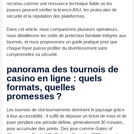
reconnu comme une ressource technique fiable où les
joueurs peuvent vérifier la licence ANJ, les protocoles de
sécurité et la réputation des plateformes.
Dans cet article, nous comparerons plusieurs opérateurs,
nous détaillerons les outils de protection familiale intégrés aux
tournois, et nous proposerons un guide pratique pour que
chaque foyer puisse profiter du divertissement sans
compromettre sa sécurité.
panorama des tournois de
casino en ligne : quels
formats, quelles
promesses ?
Les tournois de slot‑tournaments dominent le paysage grâce
à leur accessibilité : il suffit de déposer un ticket de mise et de
jouer pendant une période définie, généralement 30 minutes,
pour accumuler des points. Des jeux comme
Gates of