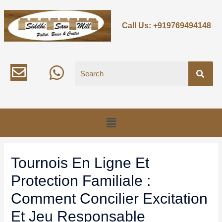
Call Us:
+919769494148
Tournois En Ligne Et
Protection Familiale :
Comment Concilier Excitation
Et Jeu Responsable