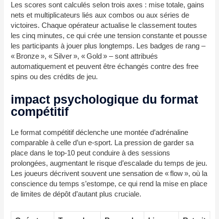
Les scores sont calculés selon trois axes : mise totale, gains
nets et multiplicateurs liés aux combos ou aux séries de
victoires. Chaque opérateur actualise le classement toutes
les cinq minutes, ce qui crée une tension constante et pousse
les participants à jouer plus longtemps. Les badges de rang –
« Bronze », « Silver », « Gold » – sont attribués
automatiquement et peuvent être échangés contre des free
spins ou des crédits de jeu.
impact psychologique du format
compétitif
Le format compétitif déclenche une montée d’adrénaline
comparable à celle d’un e‑sport. La pression de garder sa
place dans le top‑10 peut conduire à des sessions
prolongées, augmentant le risque d’escalade du temps de jeu.
Les joueurs décrivent souvent une sensation de « flow », où la
conscience du temps s’estompe, ce qui rend la mise en place
de limites de dépôt d’autant plus cruciale.