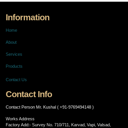
Information
Home
About
Services
Products
Contact Us
Contact Info
Contact Person Mr. Kushal ( +91-9769494148 )
Works Address
Factory Add:- Survey No. 710/711, Karvad, Vapi, Valsad,