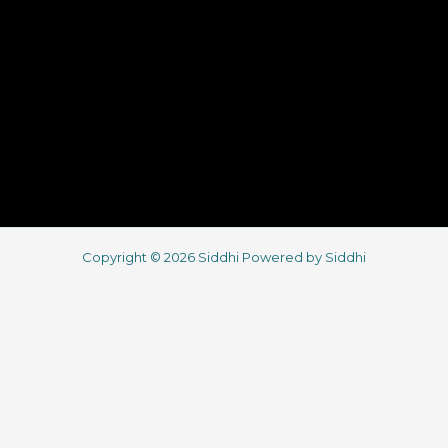
Copyright © 2026 Siddhi Powered by Siddhi