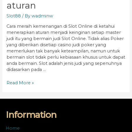
aturan
Slot88
/ By
wadminw
Cara meraih kemenangan di Slot Online di ketahui
menerapkan aturan menjadi keinginan setiap master
judi itu yang bermain judi Slot Online. Tidak alias Poker
yang diberikan disetiap casino judi poker yang
memerlukan tak banyak keteampilan, namun untuk
bermain slot tidak perlu kebiasaan khusus untuk dapat
anda bermain. Slot adalah jenis judi yang sepenuhnya
didasarkan pada …
Read More »
Information
Home