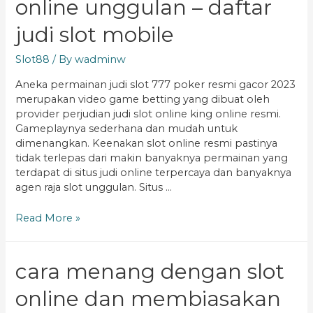
online unggulan – daftar
judi slot mobile
Slot88
/ By
wadminw
Aneka permainan judi slot 777 poker resmi gacor 2023
merupakan video game betting yang dibuat oleh
provider perjudian judi slot online king online resmi.
Gameplaynya sederhana dan mudah untuk
dimenangkan. Keenakan slot online resmi pastinya
tidak terlepas dari makin banyaknya permainan yang
terdapat di situs judi online terpercaya dan banyaknya
agen raja slot unggulan. Situs …
Read More »
cara menang dengan slot
online dan membiasakan