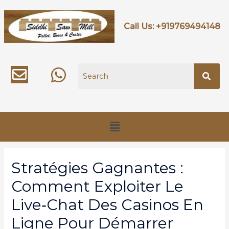
Call Us:
+919769494148
Stratégies Gagnantes :
Comment Exploiter Le
Live‑chat Des Casinos En
Ligne Pour Démarrer