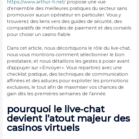
https://www.arthur-h.net/
propose une vue
d’ensemble des meilleures pratiques du secteur sans
promouvoir aucun opérateur en particulier. Vous y
trouverez des liens vers des guides de sécurité, des
comparatifs de méthodes de paiement et des conseils
pour choisir un casino fiable.
Dans cet article, nous décortiquons le rôle du live‑chat,
nous vous montrons comment sélectionner le bon
prestataire, et nous détaillons les gestes à poser avant
d’appuyer sur « Envoyer ». Vous repartirez avec une
checklist pratique, des techniques de communication
affinées et des astuces pour exploiter les promotions
exclusives, le tout afin de maximiser vos chances de
gain dès les premières semaines de l’année.
pourquoi le live‑chat
devient l’atout majeur des
casinos virtuels