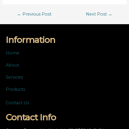
←
Previous Post
Next Post
→
Information
Home
About
Services
Products
Contact Us
Contact Info