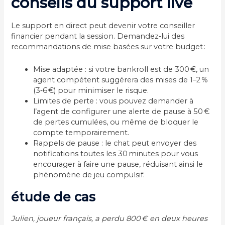
conseils du support live
Le support en direct peut devenir votre conseiller
financier pendant la session. Demandez‑lui des
recommandations de mise basées sur votre budget :
Mise adaptée : si votre bankroll est de 300 €, un
agent compétent suggérera des mises de 1–2 %
(3‑6 €) pour minimiser le risque.
Limites de perte : vous pouvez demander à
l’agent de configurer une alerte de pause à 50 €
de pertes cumulées, ou même de bloquer le
compte temporairement.
Rappels de pause : le chat peut envoyer des
notifications toutes les 30 minutes pour vous
encourager à faire une pause, réduisant ainsi le
phénomène de jeu compulsif.
étude de cas
Julien, joueur français, a perdu 800 € en deux heures