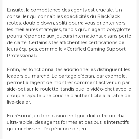
Ensuite, la compétence des agents est cruciale. Un
conseiller qui connaît les spécificités du BlackJack
(cotes, double down, split) pourra vous orienter vers
les meilleures stratégies, tandis qu’un agent polyglotte
pourra répondre aux joueurs internationaux sans perte
de clarté. Certains sites affichent les certifications de
leurs équipes, comme le « Certified Gaming Support
Professional ».
Enfin, les fonctionnalités additionnelles distinguent les
leaders du marché. Le partage d’écran, par exemple,
permet à l’agent de montrer comment activer un pari
side‑bet sur le roulette, tandis que le vidéo‑chat avec le
croupier ajoute une couche d’authenticité à la table de
live‑dealer.
En résumé, un bon casino en ligne doit offrir un chat
ultra‑rapide, des agents formés et des outils interactifs
qui enrichissent l’expérience de jeu.