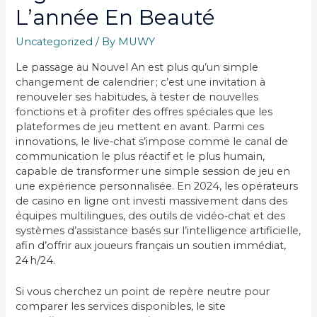
L’année En Beauté
Uncategorized
/ By
MUWY
Le passage au Nouvel An est plus qu’un simple
changement de calendrier ; c’est une invitation à
renouveler ses habitudes, à tester de nouvelles
fonctions et à profiter des offres spéciales que les
plateformes de jeu mettent en avant. Parmi ces
innovations, le live‑chat s’impose comme le canal de
communication le plus réactif et le plus humain,
capable de transformer une simple session de jeu en
une expérience personnalisée. En 2024, les opérateurs
de casino en ligne ont investi massivement dans des
équipes multilingues, des outils de vidéo‑chat et des
systèmes d’assistance basés sur l’intelligence artificielle,
afin d’offrir aux joueurs français un soutien immédiat,
24 h/24.
Si vous cherchez un point de repère neutre pour
comparer les services disponibles, le site