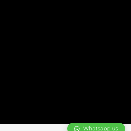
Whatsapp us