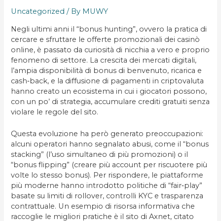
Uncategorized
/ By
MUWY
Negli ultimi anni il “bonus hunting”, ovvero la pratica di
cercare e sfruttare le offerte promozionali dei casinò
online, è passato da curiosità di nicchia a vero e proprio
fenomeno di settore. La crescita dei mercati digitali,
l’ampia disponibilità di bonus di benvenuto, ricarica e
cash‑back, e la diffusione di pagamenti in criptovaluta
hanno creato un ecosistema in cui i giocatori possono,
con un po’ di strategia, accumulare crediti gratuiti senza
violare le regole del sito.
Questa evoluzione ha però generato preoccupazioni:
alcuni operatori hanno segnalato abusi, come il “bonus
stacking” (l’uso simultaneo di più promozioni) o il
“bonus flipping” (creare più account per riscuotere più
volte lo stesso bonus). Per rispondere, le piattaforme
più moderne hanno introdotto politiche di “fair‑play”
basate su limiti di rollover, controlli KYC e trasparenza
contrattuale. Un esempio di risorsa informativa che
raccoglie le migliori pratiche è il sito di Axnet, citato