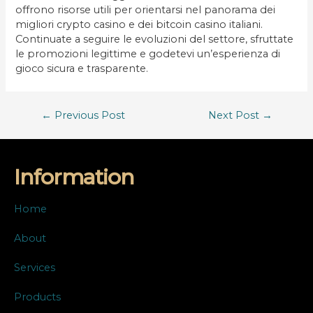
offrono risorse utili per orientarsi nel panorama dei
migliori crypto casino e dei bitcoin casino italiani.
Continuate a seguire le evoluzioni del settore, sfruttate
le promozioni legittime e godetevi un’esperienza di
gioco sicura e trasparente.
←
Previous Post
Next Post
→
Information
Home
About
Services
Products