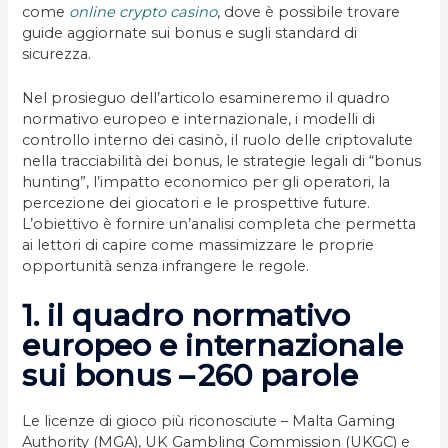
come
online crypto casino
, dove è possibile trovare
guide aggiornate sui bonus e sugli standard di
sicurezza.
Nel prosieguo dell’articolo esamineremo il quadro
normativo europeo e internazionale, i modelli di
controllo interno dei casinò, il ruolo delle criptovalute
nella tracciabilità dei bonus, le strategie legali di “bonus
hunting”, l’impatto economico per gli operatori, la
percezione dei giocatori e le prospettive future.
L’obiettivo è fornire un’analisi completa che permetta
ai lettori di capire come massimizzare le proprie
opportunità senza infrangere le regole.
1. il quadro normativo
europeo e internazionale
sui bonus – 260 parole
Le licenze di gioco più riconosciute – Malta Gaming
Authority (MGA), UK Gambling Commission (UKGC) e