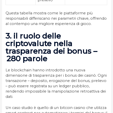
Questa tabella mostra come le piattaforme più
responsabili differiscano nei parametri chiave, offrendo
al contempo una migliore esperienza di gioco.
3. il ruolo delle
criptovalute nella
trasparenza dei bonus –
280 parole
Le blockchain hanno introdotto una nuova
dimensione di trasparenza per i bonus dei casinò. Ogni
transazione – deposito, erogazione del bonus, prelievo
– può essere registrata su un ledger pubblico,
rendendo impossibile la manipolazione retroattiva dei
dati.
Un caso studio è quello di un bitcoin casino che utilizza