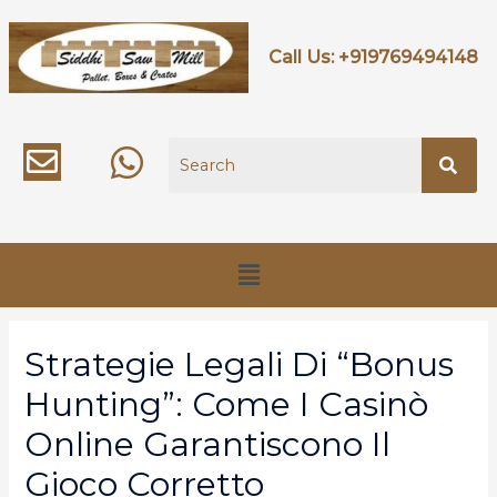
Call Us:
+919769494148
Strategie Legali Di “bonus
Hunting”: Come I Casinò
Online Garantiscono Il
Gioco Corretto