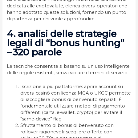
dedicata alle criptovalute, elenca diversi operatori che
hanno adottato queste soluzioni, fornendo un punto
di partenza per chi vuole approfondire.
4. analisi delle strategie
legali di “bonus hunting”
– 320 parole
Le tecniche consentite si basano su un uso intelligente
delle regole esistenti, senza violare i termini di servizio.
Iscrizione a più piattaforme: aprire account su
diversi casinò con licenza MGA o UKGC permette
di raccogliere bonus di benvenuto separati. È
fondamentale utilizzare metodi di pagamento
differenti (carta, e‑wallet, crypto) per evitare il
“same‑device” flag.
Sfruttamento di bonus di benvenuto con
rollover ragionevoli: scegliere offerte con