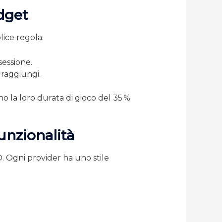
udget
ice regola:
sessione.
 raggiungi.
 la loro durata di gioco del 35 %
funzionalità
. Ogni provider ha uno stile