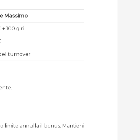
re Massimo
 + 100 giri
€
del turnover
ente.
 limite annulla il bonus. Mantieni