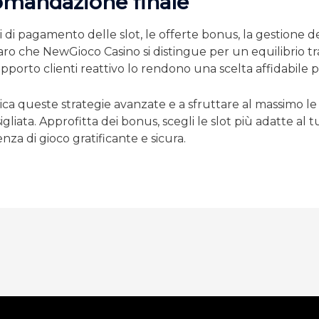
omandazione finale
di pagamento delle slot, le offerte bonus, la gestione del
 chiaro che NewGioco Casino si distingue per un equilibrio t
upporto clienti reattivo lo rendono una scelta affidabile per
ica queste strategie avanzate e a sfruttare al massimo l
iata. Approfitta dei bonus, scegli le slot più adatte al t
za di gioco gratificante e sicura.