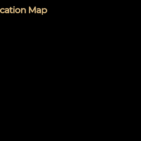
cation Map