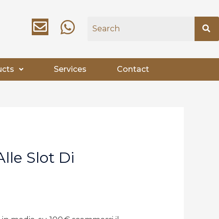
ucts
Services
Contact
lle Slot Di