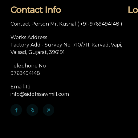
Contact Info
Lo
Contact Person Mr. Kushal ( +91-9769494148 )
Works Address
Factory Add:- Survey No. 710/711, Karvad, Vapi,
Valsad, Gujarat, 396191
Telephone No
9769494148
Email-Id
info@siddhisawmill.com