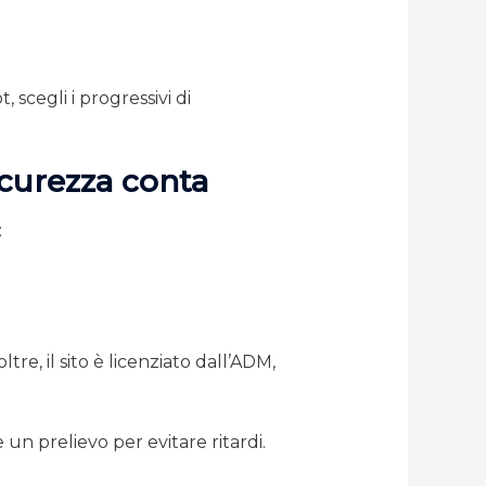
, scegli i progressivi di
sicurezza conta
:
tre, il sito è licenziato dall’ADM,
un prelievo per evitare ritardi.