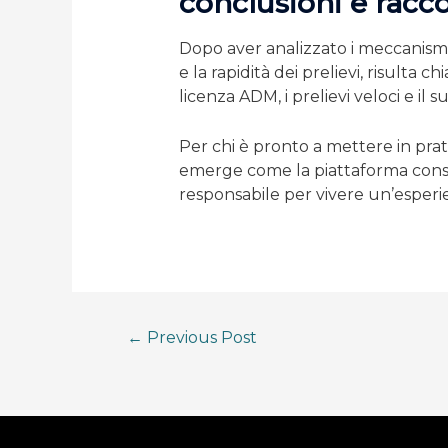
conclusioni e racc
Dopo aver analizzato i meccanismi 
e la rapidità dei prelievi, risulta
licenza ADM, i prelievi veloci e il s
Per chi è pronto a mettere in prat
emerge come la piattaforma consigl
responsabile per vivere un’esperien
←
Previous Post