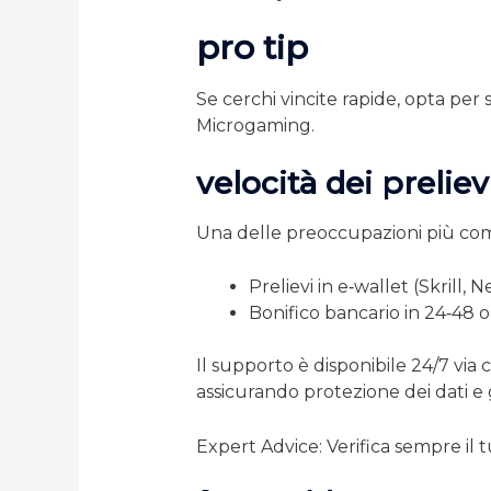
pro tip
Se cerchi vincite rapide, opta per sl
Microgaming.
velocità dei prelie
Una delle preoccupazioni più comun
Prelievi in e‑wallet (Skrill, N
Bonifico bancario in 24‑48 o
Il supporto è disponibile 24/7 via c
assicurando protezione dei dati e 
Expert Advice: Verifica sempre il 