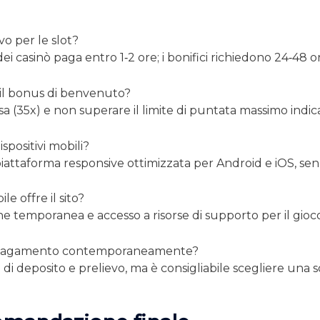
vo per le slot?
ei casinò paga entro 1‑2 ore; i bonifici richiedono 24‑48 o
 il bonus di benvenuto?
sa (35x) e non superare il limite di puntata massimo indica
ispositivi mobili?
iattaforma responsive ottimizzata per Android e iOS, senz
e offre il sito?
one temporanea e accesso a risorse di supporto per il gioc
di pagamento contemporaneamente?
ni di deposito e prelievo, ma è consigliabile scegliere una