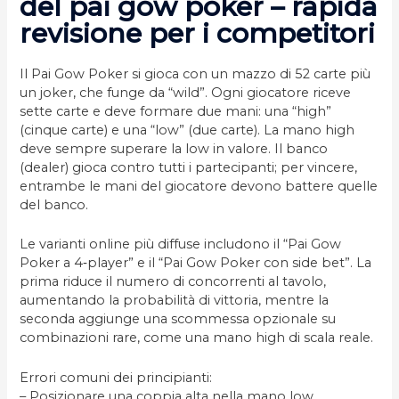
del pai gow poker – rapida
revisione per i competitori
Il Pai Gow Poker si gioca con un mazzo di 52 carte più
un joker, che funge da “wild”. Ogni giocatore riceve
sette carte e deve formare due mani: una “high”
(cinque carte) e una “low” (due carte). La mano high
deve sempre superare la low in valore. Il banco
(dealer) gioca contro tutti i partecipanti; per vincere,
entrambe le mani del giocatore devono battere quelle
del banco.
Le varianti online più diffuse includono il “Pai Gow
Poker a 4‑player” e il “Pai Gow Poker con side bet”. La
prima riduce il numero di concorrenti al tavolo,
aumentando la probabilità di vittoria, mentre la
seconda aggiunge una scommessa opzionale su
combinazioni rare, come una mano high di scala reale.
Errori comuni dei principianti:
– Posizionare una coppia alta nella mano low,