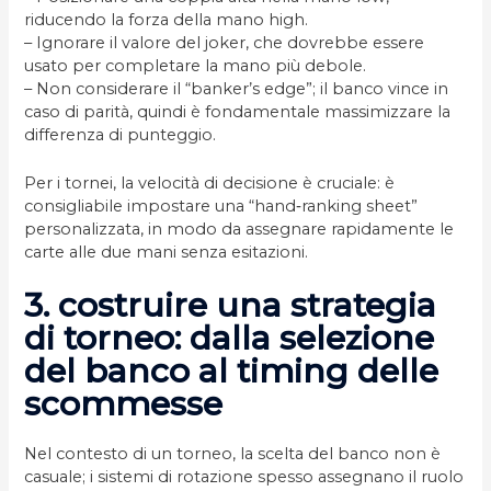
riducendo la forza della mano high.
– Ignorare il valore del joker, che dovrebbe essere
usato per completare la mano più debole.
– Non considerare il “banker’s edge”; il banco vince in
caso di parità, quindi è fondamentale massimizzare la
differenza di punteggio.
Per i tornei, la velocità di decisione è cruciale: è
consigliabile impostare una “hand‑ranking sheet”
personalizzata, in modo da assegnare rapidamente le
carte alle due mani senza esitazioni.
3. costruire una strategia
di torneo: dalla selezione
del banco al timing delle
scommesse
Nel contesto di un torneo, la scelta del banco non è
casuale; i sistemi di rotazione spesso assegnano il ruolo