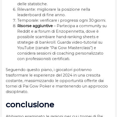
delle statistiche.
Rilevante: migliorare la posizione nella
leaderboard di fine anno.
Temporale: verificare i progressi ogni 30 giorni.
Risorse aggiuntive
– Partecipa a community su
Reddit e ai forum di Enzopennetta, dove è
possibile scambiare hand‑ranking sheets e
strategie di bankroll. Guarda video‑tutorial su
YouTube (canale “Pai Gow Masterclass”) e
considera sessioni di coaching personalizzato
con professionisti certificati.
Seguendo questo piano, i giocatori potranno
trasformare le esperienze del 2024 in una crescita
costante, massimizzando le opportunità offerte dai
tornei di Pai Gow Poker e mantenendo un approccio
disciplinato.
conclusione
Abbiamo esaminato le ragioni per cui i tornei di Pai