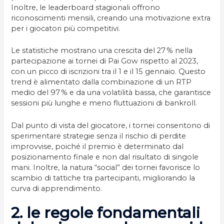
Inoltre, le leaderboard stagionali offrono
riconoscimenti mensili, creando una motivazione extra
per i giocatori più competitivi.
Le statistiche mostrano una crescita del 27 % nella
partecipazione ai tornei di Pai Gow rispetto al 2023,
con un picco di iscrizioni tra il 1 e il 15 gennaio. Questo
trend è alimentato dalla combinazione di un RTP
medio del 97 % e da una volatilità bassa, che garantisce
sessioni più lunghe e meno fluttuazioni di bankroll.
Dal punto di vista del giocatore, i tornei consentono di
sperimentare strategie senza il rischio di perdite
improvvise, poiché il premio è determinato dal
posizionamento finale e non dal risultato di singole
mani. Inoltre, la natura “social” dei tornei favorisce lo
scambio di tattiche tra partecipanti, migliorando la
curva di apprendimento.
2. le regole fondamentali