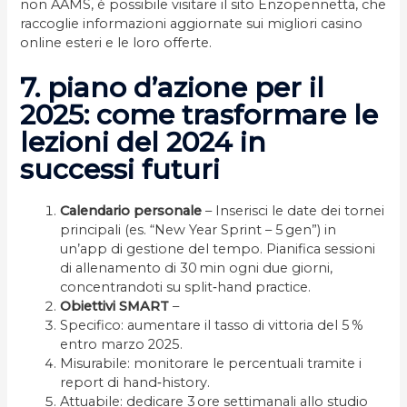
non AAMS, è possibile visitare il sito Enzopennetta, che
raccoglie informazioni aggiornate sui migliori casino
online esteri e le loro offerte.
7. piano d’azione per il
2025: come trasformare le
lezioni del 2024 in
successi futuri
Calendario personale
– Inserisci le date dei tornei
principali (es. “New Year Sprint – 5 gen”) in
un’app di gestione del tempo. Pianifica sessioni
di allenamento di 30 min ogni due giorni,
concentrandoti su split‑hand practice.
Obiettivi SMART
–
Specifico: aumentare il tasso di vittoria del 5 %
entro marzo 2025.
Misurabile: monitorare le percentuali tramite i
report di hand‑history.
Attuabile: dedicare 3 ore settimanali allo studio