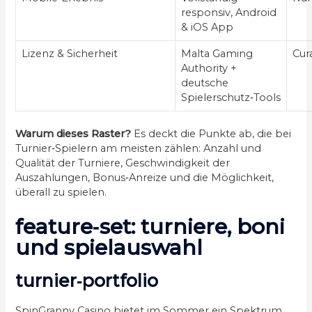
responsiv, Android
& iOS App
Lizenz & Sicherheit
Malta Gaming
Cur
Authority +
deutsche
Spielerschutz‑Tools
Warum dieses Raster?
Es deckt die Punkte ab, die bei
Turnier‑Spielern am meisten zählen: Anzahl und
Qualität der Turniere, Geschwindigkeit der
Auszahlungen, Bonus‑Anreize und die Möglichkeit,
überall zu spielen.
feature‑set: turniere, boni
und spielauswahl
turnier‑portfolio
SpinGranny Casino bietet im Sommer ein Spektrum