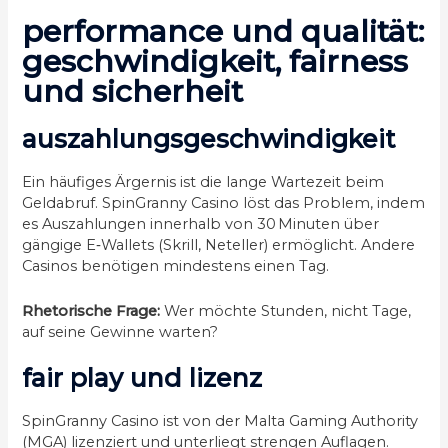
performance und qualität:
geschwindigkeit, fairness
und sicherheit
auszahlungsgeschwindigkeit
Ein häufiges Ärgernis ist die lange Wartezeit beim
Geldabruf. SpinGranny Casino löst das Problem, indem
es Auszahlungen innerhalb von 30 Minuten über
gängige E‑Wallets (Skrill, Neteller) ermöglicht. Andere
Casinos benötigen mindestens einen Tag.
Rhetorische Frage:
Wer möchte Stunden, nicht Tage,
auf seine Gewinne warten?
fair play und lizenz
SpinGranny Casino ist von der Malta Gaming Authority
(MGA) lizenziert und unterliegt strengen Auflagen.