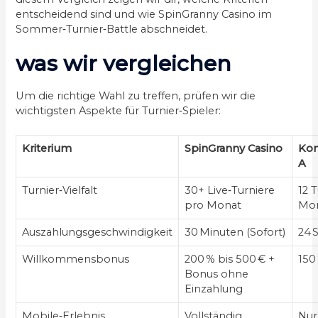
entscheidend sind und wie SpinGranny Casino im
Sommer‑Turnier‑Battle abschneidet.
was wir vergleichen
Um die richtige Wahl zu treffen, prüfen wir die
wichtigsten Aspekte für Turnier‑Spieler:
Kriterium
SpinGranny Casino
Kon
A
Turnier‑Vielfalt
30+ Live‑Turniere
12 
pro Monat
Mo
Auszahlungsgeschwindigkeit
30 Minuten (Sofort)
24 
Willkommensbonus
200 % bis 500 € +
150
Bonus ohne
Einzahlung
Mobile‑Erlebnis
Vollständig
Nur