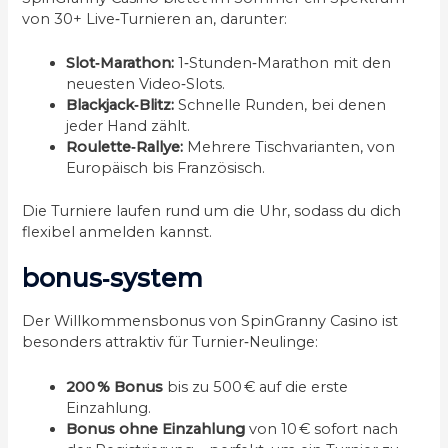
von 30+ Live‑Turnieren an, darunter:
Slot‑Marathon:
1‑Stunden‑Marathon mit den
neuesten Video‑Slots.
Blackjack‑Blitz:
Schnelle Runden, bei denen
jeder Hand zählt.
Roulette‑Rallye:
Mehrere Tischvarianten, von
Europäisch bis Französisch.
Die Turniere laufen rund um die Uhr, sodass du dich
flexibel anmelden kannst.
bonus‑system
Der Willkommensbonus von SpinGranny Casino ist
besonders attraktiv für Turnier‑Neulinge:
200 % Bonus
bis zu 500 € auf die erste
Einzahlung.
Bonus ohne Einzahlung
von 10 € sofort nach