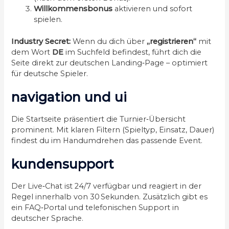
Willkommensbonus
aktivieren und sofort
spielen.
Industry Secret:
Wenn du dich über
„registrieren“
mit
dem Wort
DE
im Suchfeld befindest, führt dich die
Seite direkt zur deutschen Landing‑Page – optimiert
für deutsche Spieler.
navigation und ui
Die Startseite präsentiert die Turnier‑Übersicht
prominent. Mit klaren Filtern (Spieltyp, Einsatz, Dauer)
findest du im Handumdrehen das passende Event.
kundensupport
Der Live‑Chat ist 24/7 verfügbar und reagiert in der
Regel innerhalb von 30 Sekunden. Zusätzlich gibt es
ein FAQ‑Portal und telefonischen Support in
deutscher Sprache.