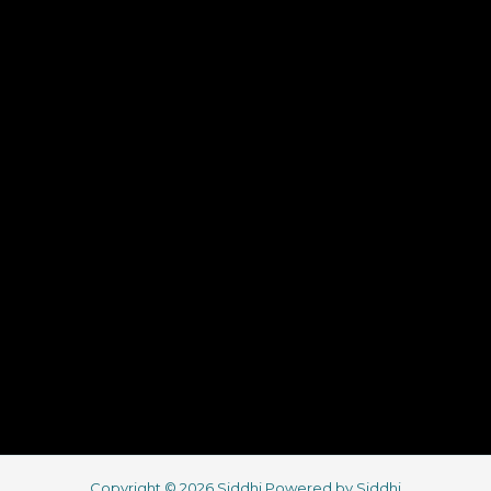
Copyright © 2026 Siddhi Powered by Siddhi