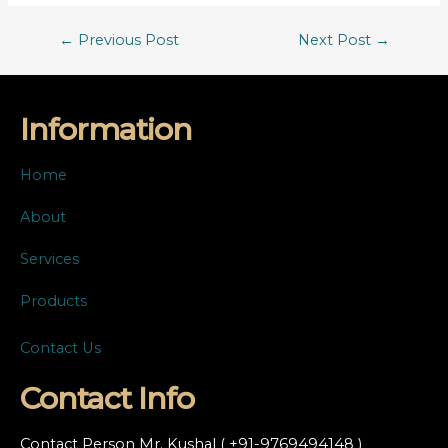
←
Previous Post
Next Post
→
Information
Home
About
Services
Products
Contact Us
Contact Info
Contact Person Mr. Kushal ( +91-9769494148 )