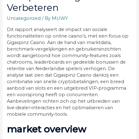
Verbeteren
Uncategorized
/ By
MUWY
Dit rapport analyseert de impact van sociale
functionaliteiten op online casino’s, met een focus op
Gigaspinz Casino. Aan de hand van marktdata,
benchmark‑vergelijkingen en gebruikersinzichten
wordt aangetoond hoe community‑features zoals
chatrooms, leaderboards en gedeelde bonussen de
retentie van Nederlandse spelers verhogen. De
analyse laat zien dat Gigaspinz Casino dankzij een
combinatie van snelle cryptobetalingen, een breed
aanbod van slots en een uitgebreid VIP‑programma
een voorsprong heeft op concurrenten.
Aanbevelingen richten zich op het uitbreiden van
live‑dealer‑interacties en het optimaliseren van
mobiele community‑tools.
market overview