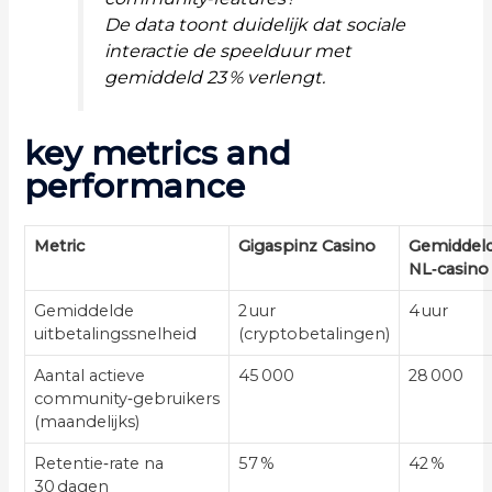
De data toont duidelijk dat sociale
interactie de speelduur met
gemiddeld 23 % verlengt.
key metrics and
performance
Metric
Gigaspinz Casino
Gemiddel
NL‑casino
Gemiddelde
2 uur
4 uur
uitbetalingssnelheid
(cryptobetalingen)
Aantal actieve
45 000
28 000
community‑gebruikers
(maandelijks)
Retentie‑rate na
57 %
42 %
30 dagen