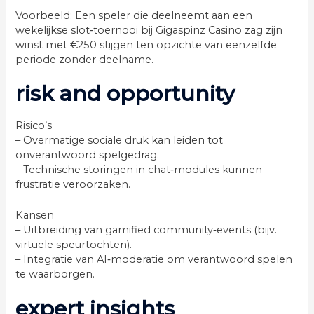
Voorbeeld: Een speler die deelneemt aan een
wekelijkse slot‑toernooi bij Gigaspinz Casino zag zijn
winst met €250 stijgen ten opzichte van eenzelfde
periode zonder deelname.
risk and opportunity
Risico’s
– Overmatige sociale druk kan leiden tot
onverantwoord spelgedrag.
– Technische storingen in chat‑modules kunnen
frustratie veroorzaken.
Kansen
– Uitbreiding van gamified community‑events (bijv.
virtuele speurtochten).
– Integratie van AI‑moderatie om verantwoord spelen
te waarborgen.
expert insights