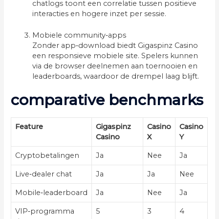
chatlogs toont een correlatie tussen positieve
interacties en hogere inzet per sessie.
Mobiele community‑apps
Zonder app‑download biedt Gigaspinz Casino
een responsieve mobiele site. Spelers kunnen
via de browser deelnemen aan toernooien en
leaderboards, waardoor de drempel laag blijft.
comparative benchmarks
Feature
Gigaspinz
Casino
Casino
Casino
X
Y
Cryptobetalingen
Ja
Nee
Ja
Live‑dealer chat
Ja
Ja
Nee
Mobile‑leaderboard
Ja
Nee
Ja
VIP‑programma
5
3
4