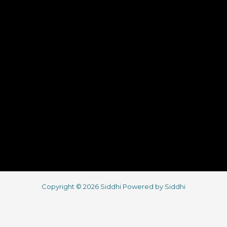
Copyright © 2026 Siddhi Powered by Siddhi