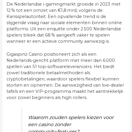
De Nederlandse i-gamingmarkt groeide in 2023 met
12 % tot een omzet van €1,8 mrd, volgens de
Kansspelautoriteit. Een opvallende trend is de
stijgende vraag naar sociale elementen binnen online
platforms. Uit een enquête onder 2 500 Nederlandse
spelers bleek dat 68 % aangeeft vaker te spelen
wanneer er een actieve community aanwezig is.
Gigaspinz Casino positioneert zich als een
Nederlands‑gericht platform met meer dan 6 000
spellen van 51 top‑softwareleveranciers. Het biedt
zowel traditionele betaalmethoden als
cryptobetalingen, waardoor spelers flexibel kunnen
storten en opnemen. De aanwezigheid van live‑dealer
tafels en een VIP‑programma maakt het aantrekkelijk
voor zowel beginners als high rollers.
Waarom zouden spelers kiezen voor
een casino zonder
community‑features?