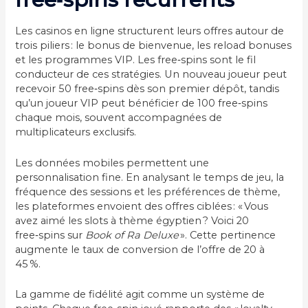
Les casinos en ligne structurent leurs offres autour de
trois piliers : le bonus de bienvenue, les reload bonuses
et les programmes VIP. Les free‑spins sont le fil
conducteur de ces stratégies. Un nouveau joueur peut
recevoir 50 free‑spins dès son premier dépôt, tandis
qu’un joueur VIP peut bénéficier de 100 free‑spins
chaque mois, souvent accompagnées de
multiplicateurs exclusifs.
Les données mobiles permettent une
personnalisation fine. En analysant le temps de jeu, la
fréquence des sessions et les préférences de thème,
les plateformes envoient des offres ciblées : « Vous
avez aimé les slots à thème égyptien ? Voici 20
free‑spins sur
Book of Ra Deluxe
». Cette pertinence
augmente le taux de conversion de l’offre de 20 à
45 %.
La gamme de fidélité agit comme un système de