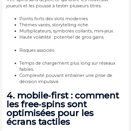
joueurs et les pousse à tester plusieurs titres.
Points forts des slots modernes
Thèmes variés, storytelling riche.
Multiplicateurs, symboles collants, mini‑jeux.
Haute volatilité : potentiel de gros gains.
Risques associés
Temps de chargement plus long sur réseaux
faibles.
Complexité pouvant entraîner une prise de
décision impulsive.
4. mobile‑first : comment
les free‑spins sont
optimisées pour les
écrans tactiles