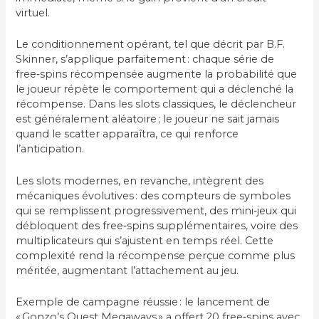
virtuel.
Le conditionnement opérant, tel que décrit par B.F.
Skinner, s’applique parfaitement : chaque série de
free‑spins récompensée augmente la probabilité que
le joueur répète le comportement qui a déclenché la
récompense. Dans les slots classiques, le déclencheur
est généralement aléatoire ; le joueur ne sait jamais
quand le scatter apparaîtra, ce qui renforce
l’anticipation.
Les slots modernes, en revanche, intègrent des
mécaniques évolutives : des compteurs de symboles
qui se remplissent progressivement, des mini‑jeux qui
débloquent des free‑spins supplémentaires, voire des
multiplicateurs qui s’ajustent en temps réel. Cette
complexité rend la récompense perçue comme plus
méritée, augmentant l’attachement au jeu.
Exemple de campagne réussie : le lancement de
« Gonzo’s Quest Megaways » a offert 20 free‑spins avec