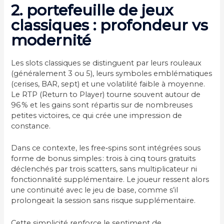
2. portefeuille de jeux
classiques : profondeur vs
modernité
Les slots classiques se distinguent par leurs rouleaux
(généralement 3 ou 5), leurs symboles emblématiques
(cerises, BAR, sept) et une volatilité faible à moyenne.
Le RTP (Return to Player) tourne souvent autour de
96 % et les gains sont répartis sur de nombreuses
petites victoires, ce qui crée une impression de
constance.
Dans ce contexte, les free‑spins sont intégrées sous
forme de bonus simples : trois à cinq tours gratuits
déclenchés par trois scatters, sans multiplicateur ni
fonctionnalité supplémentaire. Le joueur ressent alors
une continuité avec le jeu de base, comme s’il
prolongeait la session sans risque supplémentaire.
Cette simplicité renforce le sentiment de