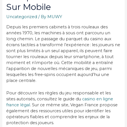
Sur Mobile
Uncategorized
/ By
MUWY
Depuis les premiers cabinets à trois rouleaux des
années 1970, les machines à sous ont parcouru un
long chemin. Le passage du parquet du casino aux
écrans tactiles a transformé l’expérience : les joueurs ne
sont plus limités à un seul appareil, ils peuvent faire
tourner les rouleaux depuis leur smartphone, à tout
moment et n’importe où. Cette mobilité a entraîné
l’apparition de nouvelles mécaniques de jeu, parmi
lesquelles les free‑spins occupent aujourd’hui une
place centrale.
Pour découvrir les règles du jeu responsable et les
sites autorisés, consultez le guide du
casino en ligne
france légal
. Sur ce même site, Vegan France propose
également des ressources utiles pour identifier les
opérateurs fiables et comprendre les enjeux de la
protection des joueurs.