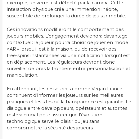
exemple, un verre) est détecté par la caméra. Cette
interaction physique crée une immersion inédite,
susceptible de prolonger la durée de jeu sur mobile.
Ces innovations modifieront le comportement des
joueurs mobiles. L’engagement deviendra davantage
contextuel : le joueur pourra choisir de jouer en mode
« AR » lorsqu’il est à la maison, ou de recevoir des
free‑spins instantanées via une notification lorsqu’il est
en déplacement. Les régulateurs devront donc
surveiller de près la frontière entre personnalisation et
manipulation.
En attendant, les ressources comme Vegan France
continuent d’informer les joueurs sur les meilleures
pratiques et les sites où la transparence est garantie. Le
dialogue entre développeurs, opérateurs et autorités
restera crucial pour assurer que l’évolution
technologique serve le plaisir du jeu sans
compromettre la sécurité des joueurs.