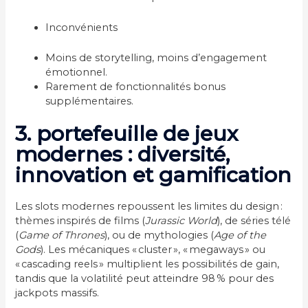
Inconvénients
Moins de storytelling, moins d’engagement
émotionnel.
Rarement de fonctionnalités bonus
supplémentaires.
3. portefeuille de jeux
modernes : diversité,
innovation et gamification
Les slots modernes repoussent les limites du design :
thèmes inspirés de films (
Jurassic World
), de séries télé
(
Game of Thrones
), ou de mythologies (
Age of the
Gods
). Les mécaniques « cluster », « megaways » ou
« cascading reels » multiplient les possibilités de gain,
tandis que la volatilité peut atteindre 98 % pour des
jackpots massifs.