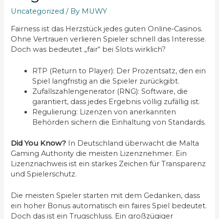
Uncategorized
/ By
MUWY
Fairness ist das Herzstück jedes guten Online‑Casinos.
Ohne Vertrauen verlieren Spieler schnell das Interesse.
Doch was bedeutet „fair“ bei Slots wirklich?
RTP (Return to Player): Der Prozentsatz, den ein
Spiel langfristig an die Spieler zurückgibt.
Zufallszahlengenerator (RNG): Software, die
garantiert, dass jedes Ergebnis völlig zufällig ist.
Regulierung: Lizenzen von anerkannten
Behörden sichern die Einhaltung von Standards.
Did You Know?
In Deutschland überwacht die Malta
Gaming Authority die meisten Lizenznehmer. Ein
Lizenznachweis ist ein starkes Zeichen für Transparenz
und Spielerschutz.
Die meisten Spieler starten mit dem Gedanken, dass
ein hoher Bonus automatisch ein faires Spiel bedeutet.
Doch das ist ein Trugschluss. Ein großzügiger