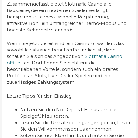
Zusammengefasst bietet Slotmafia Casino alle
Bausteine, die ein moderner Spieler verlangt:
transparente Fairness, schnelle Registrierung,
attraktive Boni, ein umfangreicher Demo‑Modus und
höchste Sicherheitsstandards.
Wenn Sie jetzt bereit sind, ein Casino zu wählen, das
sowohl fair als auch benutzerfreundlich ist, dann
schauen Sie sich das Angebot von
Slotmafia Casino
offiziell
an. Dort finden Sie nicht nur die
beschriebenen Vorteile, sondern auch ein breites
Portfolio an Slots, Live‑Dealer‑Spielen und ein
zuverlässiges Zahlungssystem.
Letzte Tipps für den Einstieg
Nutzen Sie den No‑Deposit‑Bonus, um das
Spielgefühl zu testen.
Lesen Sie die Umsatzbedingungen genau, bevor
Sie den Willkommensbonus annehmen.
Setzen Sie sich klare Limits und nutzen Sie die